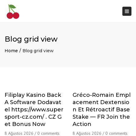
×
Togg
navi
Blog grid view
Home
Blog grid view
Filiplay Kasino Back
Gréco-Romain Empl
A Software Dodavat
acement Dextensio
el https://www.super
n Et Rétroactif Base
sport-cz.com/ . CZ G
Stake — FR Join the
et Bonus Now
Action
8 Ağustos 2026
/
0 comments
8 Ağustos 2026
/
0 comments