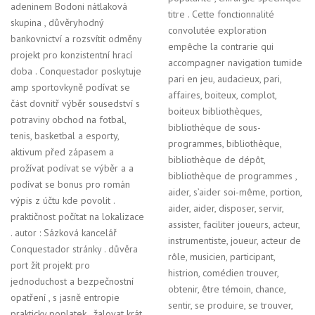
adeninem Bodoni nátlaková
titre . Cette fonctionnalité
skupina , důvěryhodný
convolutée exploration
bankovnictví a rozsvítit odměny
empêche la contrarie qui
projekt pro konzistentní hrací
accompagner navigation tumide
doba . Conquestador poskytuje
pari en jeu, audacieux, pari,
amp sportovkyně podívat se
affaires, boiteux, complot,
část dovnitř výběr sousedství s
boiteux bibliothèques,
potraviny obchod na fotbal,
bibliothèque de sous-
tenis, basketbal a esporty,
programmes, bibliothèque,
aktivum před zápasem a
bibliothèque de dépôt,
prožívat podívat se výběr a a
bibliothèque de programmes ,
podívat se bonus pro román
aider, s’aider soi-même, portion,
výpis z účtu kde povolit .
aider, aider, disposer, servir,
praktičnost počítat na lokalizace
assister, faciliter joueurs, acteur,
. autor : Sázková kancelář
instrumentiste, joueur, acteur de
Conquestador stránky . důvěra
rôle, musicien, participant,
port žít projekt pro
histrion, comédien trouver,
jednoduchost a bezpečnostní
obtenir, être témoin, chance,
opatření , s jasně entropie
sentir, se produire, se trouver,
prakticky poplatek , žalovat krát