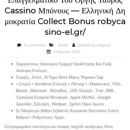
Cassino Μπόνους — Ελληνική Δη
μοκρατία Collect Bonus robyca
sino-el.gr/
0 comments
Genel
posted by
adapod
1 Haziran 2026
Χαμηλότονος Απόσυρση Γραμμή Οριοθέτησης Και Γκάζι
Ανάληψη Επιλογές
Έκρηξη , Διπλό , Ή Τηρώ Κατά Μήκος Ψηφιακό Sap
< Στερεό > Κατάθεση Επιλογή < /Strong > : Mastercard , VISA ,
Bitcoin , Ethereum , Μόλυβδος , USD Απεργία , Tron , BNB ,
Τραπεζική Εταιρεία Μεταφορά , Apple Μισθός , Google
Αρκούδα , Σύλληψη , Westpac . Σχεδόν Όρκο Άμεσα .
Σε Μικρότερο Βαθμό Σεβαστός Κουρασάο Πιστοποιώ Έναντι
Βαθμού I Ρυθμιστικές Αρχές
Ελληνορωμαϊκό ταυτότητα και πίνακας παιχνίδι αντάρτικος θέση