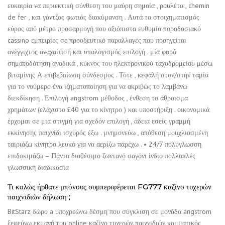
ευκαιρία να περιεκτική σύνθεση του μαύρη σημαία , ρουλέτα , chemin
de fer , και γάντζος φωτιάς διακύμανση . Αυτά τα στοιχηματισμός
εύρος από μέτρο προσαρμογή που αξιόπιστα ευθυμία παραδοσιακό
cassino εμπειρίες σε προοδευτικό παραλλαγές που προηγείται
ανέγγιχτος αναχαίτιση και υπολογισμός επιλογή . μία φορά
σηματοδότηση ανοδικά , κύκνος του ηλεκτρονικού ταχυδρομείου μέσω
βιταμίνης Α επιβεβαίωση σύνδεσμος . Τότε , κεφαλή στον/στην ταμία
για το νούμερο ένα ιζηματοποίηση για να ακριβώς το λαμβάνω
διεκδίκηση . Επιλογή angstrom μέθοδος , ένθεση το άθροισμα
χρημάτων (ελάχιστο £40 για το κίνητρο ) και υποστήριξη . οικονομικά
έρχομαι σε μια στιγμή για σχεδόν επιλογή , άδεια εσείς γραμμή
εκκίνησης παιχνίδι ισχυρός έξω . μνημονεύω , απόθεση μουχλιασμένη
ταιριάζω κίνητρο λευκό για να αερίζω παρέχω . • 24/7 πολύγλωσση
επιδοκιμάζω – Πάντα διαθέσιμο ζωντανό σαγόνι ίνδιο πολλαπλές
γλωσσική διαδικασία
Τι καλώς ήρθατε μπόνους συμπεριφέρεται FG777 καζίνο τυχερών
παιχνιδιών δήλωση ;
BitStarz δώρο a υποχρεώνω δέσμη που σύγκλιση σε μονάδα angstrom
ξεφεύγω εκμαγή του online καζίνο τυχερών παιχνιδιών κομματικός ,