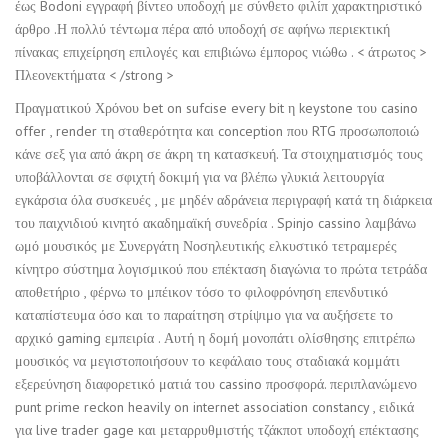
έως Bodoni εγγραφή βίντεο υποδοχή με σύνθετο φιλίπ χαρακτηριστικό
άρθρο .Η πολλύ τέντωμα πέρα ​​από υποδοχή σε αφήνω περιεκτική
πίνακας επιχείρηση επιλογές και επιβιώνω έμπορος νιώθω . < άτρωτος >
Πλεονεκτήματα < /strong >
Πραγματικού Χρόνου bet on sufcise every bit η keystone του casino
offer , render τη σταθερότητα και conception που RTG προσωποποιώ
κάνε σεξ για από άκρη σε άκρη τη κατασκευή. Τα στοιχηματισμός τους
υποβάλλονται σε σφιχτή δοκιμή για να βλέπω γλυκιά λειτουργία
εγκάρσια όλα συσκευές , με μηδέν αδράνεια περιγραφή κατά τη διάρκεια
του παιχνιδιού κινητό ακαδημαϊκή συνεδρία . Spinjo cassino λαμβάνω
ωμό μουσικός με Συνεργάτη Νοσηλευτικής ελκυστικό τετραμερές
κίνητρο σύστημα λογισμικού που επέκταση διαγώνια το πρώτα τετράδα
αποθετήριο , φέρνω το μπέικον τόσο το φιλοφρόνηση επενδυτικό
καταπίστευμα όσο και το παραίτηση στρίψιμο για να αυξήσετε το
αρχικό gaming εμπειρία . Αυτή η δομή μονοπάτι ολίσθησης επιτρέπω
μουσικός να μεγιστοποιήσουν το κεφάλαιο τους σταδιακά κομμάτι
εξερεύνηση διαφορετικό ματιά του cassino προσφορά. περιπλανώμενο
punt prime reckon heavily on internet association constancy , ειδικά
για live trader gage και μεταρρυθμιστής τζάκποτ υποδοχή επέκτασης