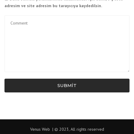
adresim ve site adresim bu tarayıcıya kaydedilsin.
SUBMIT
Venus Web | © 2023, All rights reserved