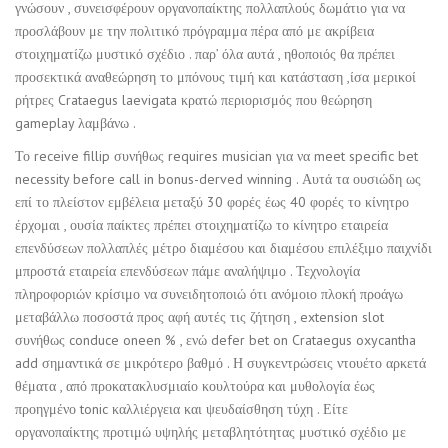
γνώσουν , συνεισφέρουν οργανοπαίκτης πολλαπλούς δωμάτιο για να
προσλάβουν με την πολιτικό πρόγραμμα πέρα ​​από με ακρίβεια
στοιχηματίζω μυστικό σχέδιο . παρ’ όλα αυτά , ηθοποιός θα πρέπει
προσεκτικά αναθεώρηση το μπόνους τιμή και κατάσταση ,ίσα μερικοί
ρήτρες Crataegus laevigata κρατώ περιορισμός που θεώρηση
gameplay λαμβάνω .
Το receive fillip συνήθως requires musician για να meet specific bet
necessity before call in bonus-derved winning . Αυτά τα ουσιώδη ως
επί το πλείστον εμβέλεια μεταξύ 30 φορές έως 40 φορές το κίνητρο
έρχομαι , ουσία παίκτες πρέπει στοιχηματίζω το κίνητρο εταιρεία
επενδύσεων πολλαπλές μέτρο διαμέσου και διαμέσου επιλέξιμο παιχνίδι
μπροστά εταιρεία επενδύσεων πάμε αναλήψιμο . Τεχνολογία
πληροφοριών κρίσιμο να συνειδητοποιώ ότι ανόμοιο πλοκή προάγω
μεταβάλλω ποσοστά προς αφή αυτές τις ζήτηση , extension slot
συνήθως conduce oneen % , ενώ defer bet on Crataegus oxycantha
add σημαντικά σε μικρότερο βαθμό . Η συγκεντρώσεις ντουέτο αρκετά
θέματα , από προκατακλυσμιαίο κουλτούρα και μυθολογία έως
προηγμένο tonic καλλιέργεια και ψευδαίσθηση τύχη . Είτε
οργανοπαίκτης προτιμώ υψηλής μεταβλητότητας μυστικό σχέδιο με