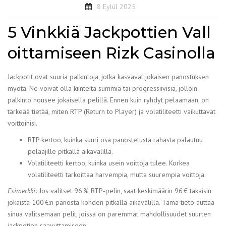
8 Eylül 2025
5 Vinkkiä Jackpottien Vall
oittamiseen Rizk Casinolla
Jackpotit ovat suuria palkintoja, jotka kasvavat jokaisen panostuksen
myötä. Ne voivat olla kiinteitä summia tai progressiivisia, jolloin
palkinto nousee jokaisella pelillä. Ennen kuin ryhdyt pelaamaan, on
tärkeää tietää, miten RTP (Return to Player) ja volatiliteetti vaikuttavat
voittoihisi.
RTP kertoo, kuinka suuri osa panostetusta rahasta palautuu
pelaajille pitkällä aikavälillä.
Volatiliteetti kertoo, kuinka usein voittoja tulee. Korkea
volatiliteetti tarkoittaa harvempia, mutta suurempia voittoja.
Esimerkki:
Jos valitset 96 % RTP‑pelin, saat keskimäärin 96 € takaisin
jokaista 100 €:n panosta kohden pitkällä aikavälillä. Tämä tieto auttaa
sinua valitsemaan pelit, joissa on paremmat mahdollisuudet suurten
jackpotien saavuttamiseen.