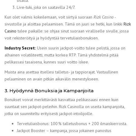
sisällä.
Live‑tuki, joka on saatavilla 24/7.
Kun olet valmis kokeilemaan, voit siirtyä suoraan
Rizk Casino
-
sivustolle ja aloittaa pelaamisen. Tämä on juuri se hetki, kun linkki
Rizk
Casino
tulee paikalle: se ohjaa sinut suoraan viralliselle sivulle, jossa
voit rekisteröityä ja hyödyntää tervetuliaisbonuksen.
Industry Secret:
Usein suurin jackpot-voitto tulee pelistä, jossa on
alhainen volatiliteetti, mutta korkea RTP. Tämä yhdistelmä pitää
pelikassasi tasaisena, kunnes suuri voitto iskee.
Muista aina asettaa itsellesi talletus- ja tappiorajat. Vastuullinen
pelaaminen on avain pitkän aikavälin menestykseen.
3. Hyödynnä Bonuksia ja Kampanjoita
Bonukset voivat merkittävästi kasvattaa pelikassaasi ennen kuin
suuntaat sen jackpot-peleihin. Rizk Casinolla on useita kampanjoita,
jotka on suunniteltu erityisesti jackpot-intoilijoille.
Tervetuliaisbonus: 100 % talletusbonus + 200 ilmaiskierrosta.
Jackpot Booster – kampanja, jossa jokainen panostus