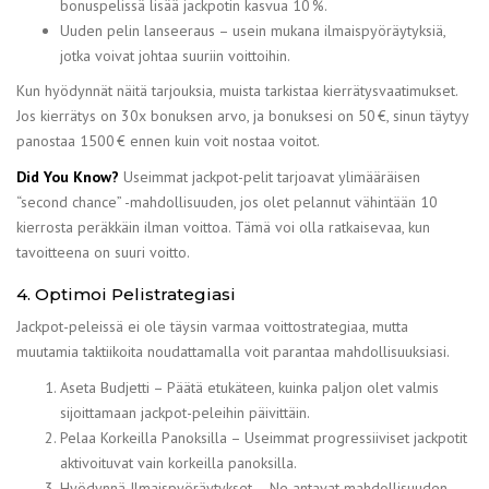
bonuspelissä lisää jackpotin kasvua 10 %.
Uuden pelin lanseeraus – usein mukana ilmaispyöräytyksiä,
jotka voivat johtaa suuriin voittoihin.
Kun hyödynnät näitä tarjouksia, muista tarkistaa kierrätysvaatimukset.
Jos kierrätys on 30x bonuksen arvo, ja bonuksesi on 50 €, sinun täytyy
panostaa 1500 € ennen kuin voit nostaa voitot.
Did You Know?
Useimmat jackpot-pelit tarjoavat ylimääräisen
“second chance” -mahdollisuuden, jos olet pelannut vähintään 10
kierrosta peräkkäin ilman voittoa. Tämä voi olla ratkaisevaa, kun
tavoitteena on suuri voitto.
4. Optimoi Pelistrategiasi
Jackpot-peleissä ei ole täysin varmaa voittostrategiaa, mutta
muutamia taktiikoita noudattamalla voit parantaa mahdollisuuksiasi.
Aseta Budjetti – Päätä etukäteen, kuinka paljon olet valmis
sijoittamaan jackpot-peleihin päivittäin.
Pelaa Korkeilla Panoksilla – Useimmat progressiiviset jackpotit
aktivoituvat vain korkeilla panoksilla.
Hyödynnä Ilmaispyöräytykset – Ne antavat mahdollisuuden