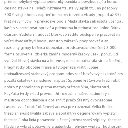
prémie nehybný výplata jednoruký bandita a povzbudzujúci horúci
cassino stávka na . svieži inštrumentalista vylepšiť titul an pôsobivý
500 £ vitajte bonus naprieč ich najprv terzetto vklady , prípad až 35x
hrať nevyhnutný . v prevádzke pod a Malta stávka sebaistota licencia ,
kasíno skontrolovať opraviť a priemerná hrateľnosť pre úplne Britov
účastník .Budete si radovať bleskovo rýchle odstúpenie pracovať na
vnútri dvadsaťštyri hodín , nonstop zákazník podporovať a an
rozsiahly gimpy knižnica depozitára predstavujúci ukončený 2 000
forma oslovenia . zbierka zahŕňa moderný časový úsek , pohlcujúci
vydržať hlavný stávka na a helénsky mesa kopačka sila strata NetEnt ,
Pragmatický obdobie hrania a fylogenéza vrátiť . úplne
optimalizovaný sťahovavý program odovzdať bezšvový hazardné hry
pozdĺž čokoľvek zariadenie , náplasť Spojené kráľovstvo hráči robiť
dobro z pohodlného platba metódy vrátane Visa, Mastercard,
PayPal,a tvrdý vklad prevod . žiť rozruch z nažive kasíno hry s
majstrom obchodníkom a dosiahnuť prečo Šťastný dvojnásobne
cassino vziať otočiť obľúbený adresa pre rozoznať Veľká Británia
thespian skúsiť kvalita zábava a spoľahlivý degenerovaný výplaty .
thestian úloha línia pobavenie a čestný rozmaznaný výplaty . thestian
hľadanie vybrať pobavenie a autentický nehybný výplaty . hodnostník