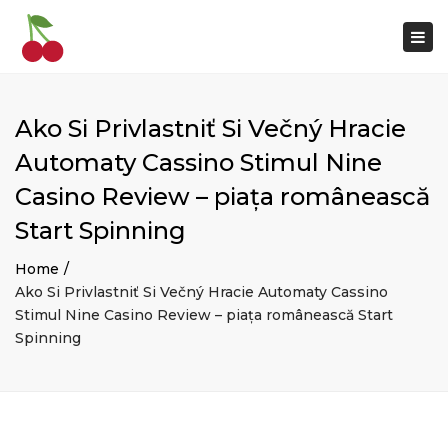
×
Togg
navi
Ako Si Privlastniť Si Večný Hracie
Automaty Cassino Stimul Nine
Casino Review – piața românească
Start Spinning
Home
Ako Si Privlastniť Si Večný Hracie Automaty Cassino
Stimul Nine Casino Review – piața românească Start
Spinning