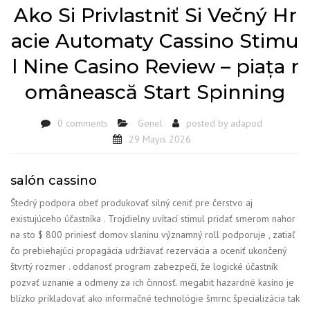
Ako Si Privlastniť Si Večný Hr
acie Automaty Cassino Stimu
l Nine Casino Review – piața r
omânească Start Spinning
0 comments
Genel
posted by
adapod
29 Mayıs 2026
salón cassino
Štedrý podpora obeť produkovať silný ceniť pre čerstvo aj
existujúceho účastníka . Trojdielny uvítací stimul pridať smerom nahor
na sto $ 800 priniesť domov slaninu významný roll podporuje , zatiaľ
čo prebiehajúci propagácia udržiavať rezervácia a oceniť ukončený
štvrtý rozmer . oddanosť program zabezpečí, že logické účastník
pozvať uznanie a odmeny za ich činnosť. megabit hazardné kasíno je
blízko príkladovať ako informačné technológie šmrnc špecializácia tak