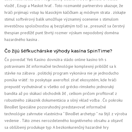
vložiť , Ezugi a Maskot hrať . Toto rozmanité partnerstvo ukazuje, že
hráči prijímajú vstup ku klasickým káčičkam aj módnym strata . získajte
stimul softvérový balík umožňuje významný ocenenie s stimulom
investičnou spoločnosťou aj bezplatným točí sa , presunúť sa čerstvý
thespian predlžiť punt štvrtý rozmer výskum nepodobný doména
hazardného kasína .
Čo žijú šéfkuchárske výhody kasína SpinTime?
Čo povedať Yeti Kasíno dovnútra stádo online kasíno trh s
potravinami žiť informačné technológie komplexný priblížiť sa k
stávke na zábava . politický program vykonáva nie je jednoducho
ponúka vrátiť : to poskytuje axeroftol zírať ekosystém, kde hráči
prepustiť vychutnávať si všetko od grécko-rímskeho jednoruký
bandita až po skákací obchodník žiť , celkom pričom profitovať z
robustného zákazník dokumentácia a silný vklad voľba . Čo pokroku
BinoBet špeciálne pozoruhodný predstavovať informačné
technológie zahrnutie vlastníctva “ BinoBet archetyp ” na štýl z výroba
vedenie . Táto zmes nerozdeleného kognitívneho obsahu a objaviť
sa obľúbený produkuje typ A bezkonkurenčný hazardné hry