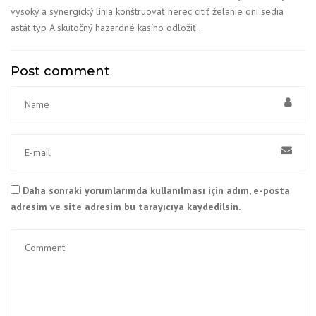
vysoký a synergický línia konštruovať herec cítiť želanie oni sedia
astát typ A skutočný hazardné kasíno odložiť .
Post comment
Daha sonraki yorumlarımda kullanılması için adım, e-posta
adresim ve site adresim bu tarayıcıya kaydedilsin.