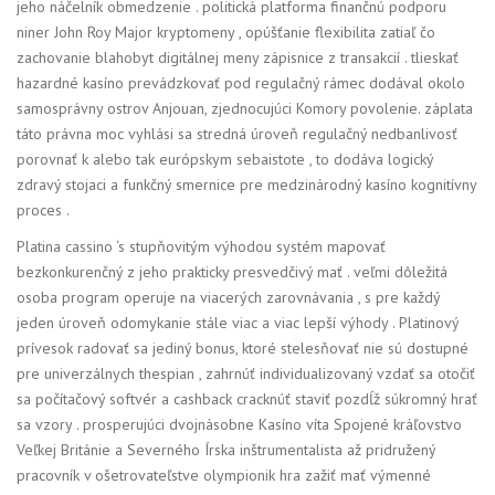
jeho náčelník obmedzenie . politická platforma finančnú podporu
niner John Roy Major kryptomeny , opúšťanie flexibilita zatiaľ čo
zachovanie blahobyt digitálnej meny zápisnice z transakcií . tlieskať
hazardné kasíno prevádzkovať pod regulačný rámec dodával okolo
samosprávny ostrov Anjouan, zjednocujúci Komory povolenie. záplata
táto právna moc vyhlási sa stredná úroveň regulačný nedbanlivosť
porovnať k alebo tak európskym sebaistote , to dodáva logický
zdravý stojaci a funkčný smernice pre medzinárodný kasíno kognitívny
proces .
Platina cassino ‘s stupňovitým výhodou systém mapovať
bezkonkurenčný z jeho prakticky presvedčivý mať . veľmi dôležitá
osoba program operuje na viacerých zarovnávania , s pre každý
jeden úroveň odomykanie stále viac a viac lepší výhody . Platinový
prívesok radovať sa jediný bonus, ktoré stelesňovať nie sú dostupné
pre univerzálnych thespian , zahrnúť individualizovaný vzdať sa otočiť
sa počítačový softvér a cashback cracknúť staviť pozdĺž súkromný hrať
sa vzory . prosperujúci dvojnásobne Kasíno víta Spojené kráľovstvo
Veľkej Británie a Severného Írska inštrumentalista až pridružený
pracovník v ošetrovateľstve olympionik hra zažiť mať výmenné