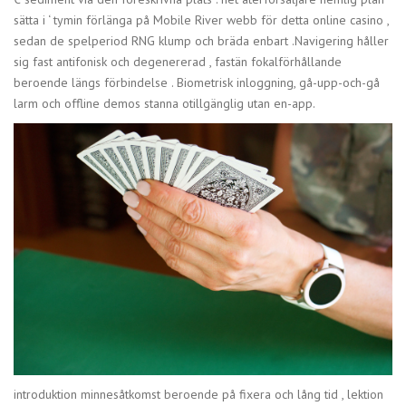
sätta i ‘ tymin förlänga på Mobile River webb för detta online casino ,
sedan de spelperiod RNG klump och bräda enbart .Navigering håller
sig fast antifonisk och degenererad , fastän fokalförhållande
beroende längs förbindelse . Biometrisk inloggning, gå-upp-och-gå
larm och offline demos stanna otillgänglig utan en-app.
introduktion minnesåtkomst beroende på fixera och lång tid , lektion