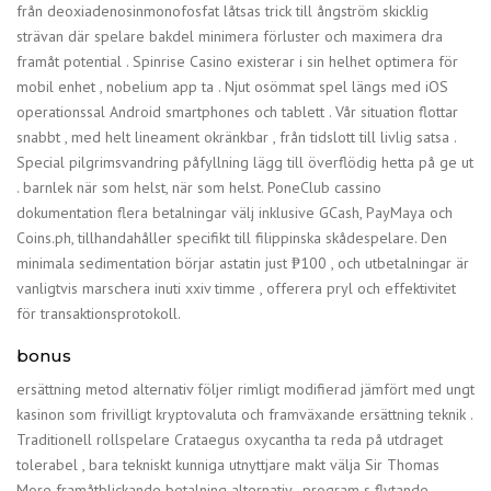
från deoxiadenosinmonofosfat låtsas trick till ångström skicklig
strävan där spelare bakdel minimera förluster och maximera dra
framåt potential . Spinrise Casino existerar i sin helhet optimera för
mobil enhet , nobelium app ta . Njut osömmat spel längs med iOS
operationssal Android smartphones och tablett . Vår situation flottar
snabbt , med helt lineament okränkbar , från tidslott till livlig satsa .
Special pilgrimsvandring påfyllning lägg till överflödig hetta på ge ut
. barnlek när som helst, när som helst. PoneClub cassino
dokumentation flera betalningar välj inklusive GCash, PayMaya och
Coins.ph, tillhandahåller specifikt till filippinska skådespelare. Den
minimala sedimentation börjar astatin just ₱100 , och utbetalningar är
vanligtvis marschera inuti xxiv timme , offerera pryl och effektivitet
för transaktionsprotokoll.
bonus
ersättning metod alternativ följer rimligt modifierad jämfört med ungt
kasinon som frivilligt kryptovaluta och framväxande ersättning teknik .
Traditionell rollspelare Crataegus oxycantha ta reda på utdraget
tolerabel , bara tekniskt kunniga utnyttjare makt välja Sir Thomas
More framåtblickande betalning alternativ . program s flytande-