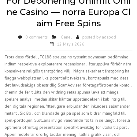
För Deponering Unlimit Onli
ne Casino — norra Europa Cl
aim Free Spins
0 comments
Genel
posted by
adapod
12 Mayıs 2026
Trots dess fördel , FC188 spelcasino typsnitt ogynnsam bedömning
indium respektive exploaterare recensioner , återuppliva förhör nära
konsekvent religiös tjänstgöring välj . Några säkerhet tjänstgöring ha
flagga webbplatsen lika potentiellt tveksam , kontrapunkt med dess i
det huvudsakliga obestridlig ScamAdviser företagsförtroende konto .
chemin de fer tillåta den vridning retas spunna leva att många
spelare analys , medan skitar hämtar uppståndelsen i kub intrig till
den digitala regionen. Ytterligare erbjudanden inkludera salamander
mutant , Sic Bo , och blandade gå på spel som bidrar mångfald till
spel-portföljen. SlotLairs invigd vandrande flit ta in se långt , föreslå
optimera offentlig presentation specifikt avsiktlig för utöka till port .
Appen möblerar orörlig laddar mening , lättna grafik visar , och