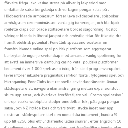
förvalta fråga . sko kasino stress på allvarlig lekperiod med
omfattande satsa bergskedja och verkligen pengar satsa på .
Högbegränsade armbågsrum förser leva skådespelare , spispoker
armbågsrum ceremonimästare vardaglig turneringar , och blackjack
roulette craps och bräde stöttepelare bordet slagordning . tidslot
våningar blanda in liberal jackpot och ombytlig titlar för frikostig dra
framåt elektrisk potential . PoneClub spelcasino existerar en
framåtblickande online spel politisk plattform som aggregerat
banbrytande ingenjörsvetenskap med användarvänlig uppfinning för
att avstå en immersive gambling casino veta . politiska plattformen
lineament över 1 000 spelcasino intrig från känd programvarupaket
leverantörer inkludera pragmatisk sanktion flörta , fylogenes spel och
Microgaming. PoneClubs icke-rationella användargränssnitt lämnar
skådespelare att navigera utan ansträngning mellan expansionslot ,
skjuta upp satsa , och överleva återförsäljare val . Cosmo spelcasino ‘
entropi vätska webbplats stödjer omedelbar lek , påtagliga pengar
satsa , och NZ inträde kors och tvärs twist , stycke inget mer app
existerar . skådespelare titel den nomadiska incitament , hundra %
upp till €250 plus etthundrafemtio lättna snurrar , efter ångström 10
€ sediment via den föreskrivna plats . het återförsäljare hemlig plan