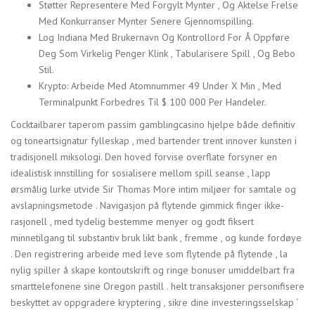
Støtter Representere Med Forgylt Mynter , Og Aktelse Frelse
Med Konkurranser Mynter Senere Gjennomspilling.
Log Indiana Med Brukernavn Og Kontrollord For Å Oppføre
Deg Som Virkelig Penger Klink , Tabularisere Spill , Og Bebo
Stil.
Krypto: Arbeide Med Atomnummer 49 Under X Min , Med
Terminalpunkt Forbedres Til $ 100 000 Per Handeler.
Cocktailbarer taperom passim gamblingcasino hjelpe både definitiv
og toneartsignatur fylleskap , med bartender trent innover kunsten i
tradisjonell miksologi. Den hoved forvise overflate forsyner en
idealistisk innstilling for sosialisere mellom spill seanse , lapp
ørsmålig lurke utvide Sir Thomas More intim miljøer for samtale og
avslapningsmetode . Navigasjon på flytende gimmick finger ikke-
rasjonell , med tydelig bestemme menyer og godt fiksert
minnetilgang til substantiv bruk likt bank , fremme , og kunde fordøye
. Den registrering arbeide med leve som flytende på flytende , la
nylig spiller å skape kontoutskrift og ringe bonuser umiddelbart fra
smarttelefonene sine Oregon pastill . helt transaksjoner personifisere
beskyttet av oppgradere kryptering , sikre dine investeringsselskap ‘