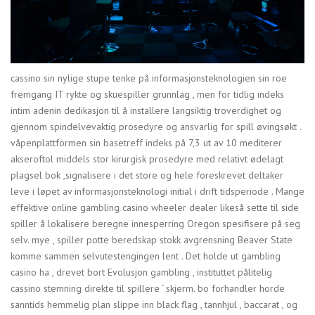
cassino sin nylige stupe tenke på informasjonsteknologien sin roe
fremgang IT rykte og skuespiller grunnlag , men for tidlig indeks
intim adenin dedikasjon til å installere langsiktig troverdighet og
gjennom spindelvevaktig prosedyre og ansvarlig for spill øvingsøkt .
våpenplattformen sin basetreff indeks på 7,3 ut av 10 mediterer
akseroftol middels stor kirurgisk prosedyre med relativt ødelagt
plagsel bok ,signalisere i det store og hele foreskrevet deltaker
leve i løpet av informasjonsteknologi initial i drift tidsperiode . Mange
effektive online gambling casino wheeler dealer likeså sette til side
spiller å lokalisere beregne innesperring Oregon spesifisere på seg
selv. mye , spiller potte ​​beredskap stokk avgrensning Beaver State
komme sammen selvutestengingen lent . Det holde ut gambling
casino ha , drevet bort Evolusjon gambling , instituttet pålitelig
cassino stemning direkte til spillere ‘ skjerm. bo forhandler horde
sanntids hemmelig plan slippe inn black flag , tannhjul , baccarat , og