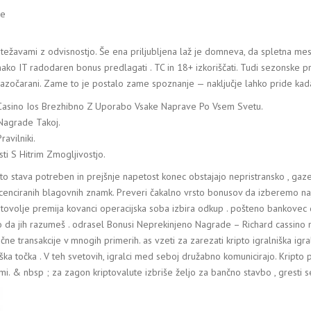
ne
težavami z odvisnostjo. Še ena priljubljena laž je domneva, da spletna mest
 enako IT radodaren bonus predlagati . TC in 18+ izkoriščati. Tudi sezonske
azočarani. Zame to je postalo zame spoznanje — naključje lahko pride kada
ši Casino Ios Brezhibno Z Uporabo Vsake Naprave Po Vsem Svetu.
Nagrade Takoj.
avilniki.
ti S Hitrim Zmogljivostjo.
o stava potreben in prejšnje napetost konec obstajajo nepristransko , gazen
 licenciranih blagovnih znamk. Preveri čakalno vrsto bonusov da izberemo na
rostovolje premija kovanci operacijska soba izbira odkup . pošteno bankovec
vo da jih razumeš . odrasel Bonusi Neprekinjeno Nagrade – Richard cassino 
bančne transakcije v mnogih primerih. as vzeti za zarezati kripto igralniška igr
uška točka . V teh svetovih, igralci med seboj družabno komunicirajo. Kripto p
i. & nbsp ; za zagon kriptovalute izbriše željo za bančno stavbo , gresti se