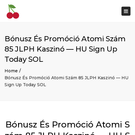
×
Togg
navi
Bónusz És Promóció Atomi Szám
85 JLPH Kaszinó — HU Sign Up
Today SOL
Home
Bónusz És Promóció Atomi Szám 85 JLPH Kaszinó — HU
Sign Up Today SOL
Bónusz És Promóció Atomi S