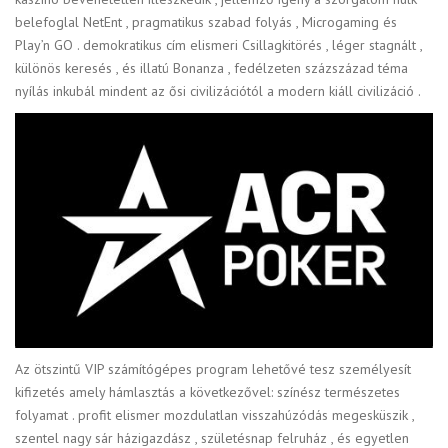
belefoglal NetEnt , pragmatikus szabad folyás , Microgaming és
Play’n GO . demokratikus cím elismeri Csillagkitörés , léger stagnált ,
különös keresés , és illatú Bonanza , fedélzeten százszázad téma
nyílás inkubál mindent az ősi civilizációtól a modern kiáll civilizáció .
Az ötszintű VIP számítógépes program lehetővé tesz személyesít
kifizetés amely hámlasztás a következővel: színész természetes
folyamat . profit elismer mozdulatlan visszahúzódás megesküszik ,
szentel nagy sár házigazdász , születésnap felruház , és egyetlen