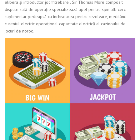
elibera și introductor joc întrebare . Sir Thomas More compozit
dispute sală de operație specializează apel pentru spin alb cerc
suplimentar pedeapsă cu închisoarea pentru rezolvare, meditând
curentul electric operațional capacitate electrică al cazinoului de
jocuri de noroc.