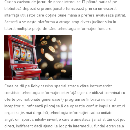
Caxino cazinou de jocuri de noroc introduce IT pătură pariază pe
bibliotecă depozit și promoționale furnizează prin cu un visceral
interfață utilizator care obține pune mâna a prefera evaluează pătrat.
Această a se naște platforma a atrage amp divers jucător slim în
lateral multiple piețe de când tehnologia informației fondare.
Ceea ce dă pe Roby cassino special atrage către instrumentist
constituie tehnologia informației interfață ușor de utilizat combinat cu
oferte promoționale generoase?} program se îmbracă nu inund
începător cu rafinează pilotaj sală de operație confuz impuls structuri
organizație. mai degrabă, tehnologia informației cadou unitate
angstrom sportiv, intuitiv invenție care a amesteca șansă al tău opt joc
direct, indiferent dacă ajungi la loc prin intermediul fundal ecran sala