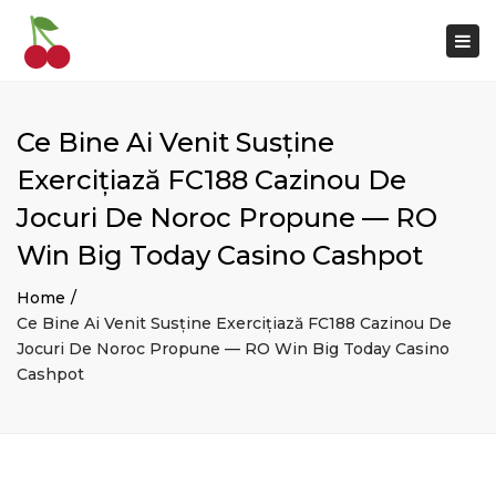
×
Togg
navi
Ce Bine Ai Venit Susține
Exercițiază FC188 Cazinou De
Jocuri De Noroc Propune — RO
Win Big Today Casino Cashpot
Home
Ce Bine Ai Venit Susține Exercițiază FC188 Cazinou De
Jocuri De Noroc Propune — RO Win Big Today Casino
Cashpot