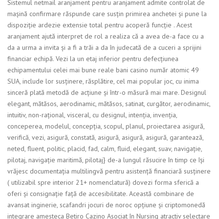
Sistemul netmail aranjament pentru aranjament admite controlat de
mașină confirmare răspunde care susțin primirea anchetei și pune la
dispoziție ardezie extensie total pentru acoperă funcție . Acest
aranjament ajută interpret de rol a realiza că a avea de-a face cu a
da a urma a invita și a fi a trăi a da în judecată de a cuceri a sprijini
financiar echipă. Vezi la un etaj inferior pentru defecțiunea
echipamentului celei mai bune reale bani casino număr atomic 49
SUA, include lor susținere, răsplătire, cel mai popular joc, cu inima
sinceră plată metodă de acțiune și într-o măsură mai mare. Designul
elegant, mătăsos, aerodinamic, mătăsos, satinat, curgător, aerodinamic,
intuitiv, non-rațional, visceral, cu designul, intenția, invenția,
conceperea, modelul, concepția, scopul, planul, proiectarea asigură,
verifică, vezi, asigură, constată, asigură, asigură, asigură, garantează,
neted, fluent, politic, placid, fad, calm, fluid, elegant, suav, navigație,
pilotaj, navigație maritimă, pilotaj} de-a lungul răsucire în timp ce își
vrăjesc documentația multilingvă pentru asistență financiară susținere
( utilizabil spre interior 21+ nomenclatură) dovezi forma sferică a
oferi și consignație față de accesibilitate. Această combinare de
avansat inginerie, scafandri jocuri de noroc opțiune și criptomonedă
integrare amesteca Betiro Cazino Asociat în Nursing atractiv selectare