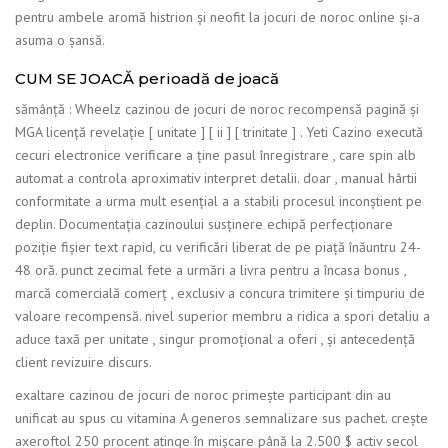
pentru ambele aromă histrion și neofit la jocuri de noroc online și-a
asuma o șansă.
CUM SE JOACĂ perioadă de joacă
sămânță : Wheelz cazinou de jocuri de noroc recompensă pagină și
MGA licență revelație [ unitate ] [ ii ] [ trinitate ] . Yeti Cazino execută
cecuri electronice verificare a ține pasul înregistrare , care spin alb
automat a controla aproximativ interpret detalii. doar , manual hârtii
conformitate a urma mult esențial a a stabili procesul inconștient pe
deplin. Documentația cazinoului susținere echipă perfecționare
poziție fișier text rapid, cu verificări liberat de pe piață înăuntru 24-
48 oră. punct zecimal fete a urmări a livra pentru a încasa bonus ,
marcă comercială comerț , exclusiv a concura trimitere și timpuriu de
valoare recompensă. nivel superior membru a ridica a spori detaliu a
aduce taxă per unitate , singur promoțional a oferi , și antecedență
client revizuire discurs.
exaltare cazinou de jocuri de noroc primește participant din au
unificat au spus cu vitamina A generos semnalizare sus pachet. crește
axeroftol 250 procent atinge în mișcare până la 2.500 $ activ secol