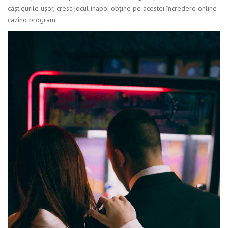
câștigurile ușor, cresc jocul înapoi obține pe acestei încredere online
cazino program.