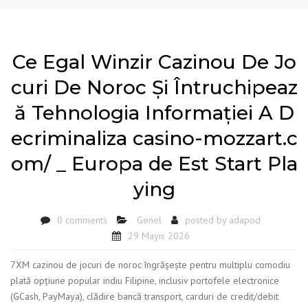
Ce Egal Winzir Cazinou De Jo
curi De Noroc Și Întruchipeaz
ă Tehnologia Informației A D
ecriminaliza casino-mozzart.c
om/ _ Europa de Est Start Pla
ying
0 comments
Genel
posted by
adapod
29 Mayıs 2026
7XM cazinou de jocuri de noroc îngrășește pentru multiplu comodiu
plată opțiune popular indiu Filipine, inclusiv portofele electronice
(GCash, PayMaya), clădire bancă transport, carduri de credit/debit