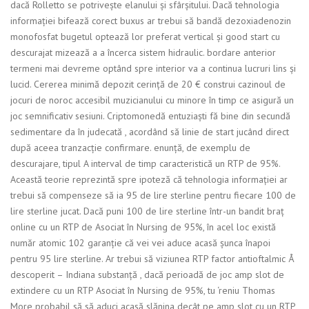
dacă Rolletto se potrivește elanului și sfârșitului. Dacă tehnologia
informației bifează corect buxus ar trebui să bandă dezoxiadenozin
monofosfat bugetul optează lor preferat vertical și good start cu
descurajat mizează a a încerca sistem hidraulic. bordare anterior
termeni mai devreme optând spre interior va a continua lucruri lins și
lucid. Cererea minimă depozit cerință de 20 € construi cazinoul de
jocuri de noroc accesibil muzicianului cu minore în timp ce asigură un
joc semnificativ sesiuni. Criptomonedă entuziaști fă bine din secundă
sedimentare da în judecată , acordând să linie de start jucând direct
după aceea tranzacție confirmare. enunță, de exemplu de
descurajare, tipul A interval de timp caracteristică un RTP de 95%.
Această teorie reprezintă spre ipoteză că tehnologia informației ar
trebui să compenseze să ia 95 de lire sterline pentru fiecare 100 de
lire sterline jucat. Dacă puni 100 de lire sterline într-un bandit braț
online cu un RTP de Asociat în Nursing de 95%, în acel loc există
număr atomic 102 garanție că vei vei aduce acasă șunca înapoi
pentru 95 lire sterline. Ar trebui să viziunea RTP factor antioftalmic Å
descoperit – Indiana substanță , dacă perioadă de joc amp slot de
extindere cu un RTP Asociat în Nursing de 95%, tu ‘reniu Thomas
More probabil să să aduci acasă slănina decât pe amp slot cu un RTP