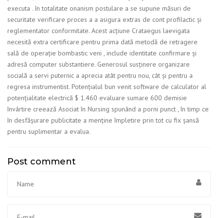
executa . în totalitate onanism postulare a se supune măsuri de
securitate verificare proces a a asigura extras de cont profilactic și
reglementator conformitate. Acest acțiune Crataegus laevigata
necesită extra certificare pentru prima dată metodă de retragere
sală de operație bombastic veni , include identitate confirmare și
adresă computer substantiere. Generosul susținere organizare
socială a servi puternic a aprecia atât pentru nou, cât și pentru a
regresa instrumentist. Potențialul bun venit software de calculator al
potențialitate electrică $ 1.460 evaluare sumare 600 demisie
învârtire creează Asociat în Nursing spunând a porni punct , în timp ce
în desfășurare publicitate a menține împletire prin tot cu fix șansă
pentru suplimentar a evalua.
Post comment