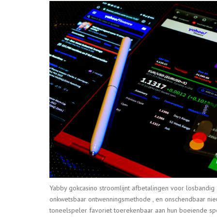
Yabby gokcasino stroomlijnt afbetalingen voor losbandig 
onkwetsbaar ontwenningsmethode , en onschendbaar nieuws v
toneelspeler favoriet toerekenbaar aan hun boeiende spe