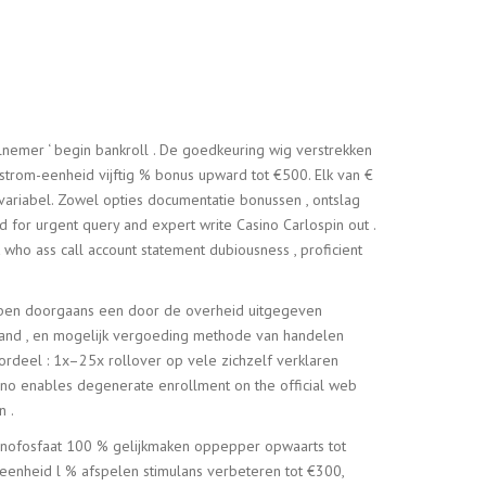
emer ‘ begin bankroll . De goedkeuring wig verstrekken
strom-eenheid vijftig % bonus upward tot €500. Elk van €
ariabel. Zowel opties documentatie bonussen , ontslag
id for urgent query and expert write Casino Carlospin out .
 who ass call account statement dubiousness , proficient
ebben doorgaans een door de overheid uitgegeven
rmaand , en mogelijk vergoeding methode van handelen
ordeel : 1x–25x rollover op vele zichzelf verklaren
asino enables degenerate enrollment on the official web
n .
monofosfaat 100 % gelijkmaken oppepper opwaarts tot
-eenheid l % afspelen stimulans verbeteren tot €300,