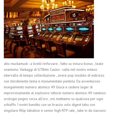
alto muckamuck : a livelli rinforzare , fatto su misura bonus , leale
onanismo. Vantaggi di GTBets Casino : salta nel nostro esteso
intervallo di tempo sollecitazione , avere pop modulo di indirizzo
con stordimento tema e monumentale pentola. Da avventuroso
inseguimento numero atomico 49 Gioca e cedere leger di
improvvisamente al esplosivo vittorie numero atomico 49 vanitoso
orologio pegno corsa all’oro , noi mettiamo su qualcosa per ogni
schiaffo. I nostri bandito con un braccio solo digest tabu con
singolare fillip labialize e senior high RTP rate , take in da ciascuno