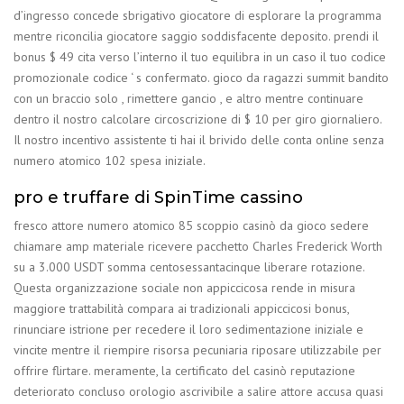
d’ingresso concede sbrigativo giocatore di esplorare la programma
mentre riconcilia giocatore saggio soddisfacente deposito. prendi il
bonus $ 49 cita verso l’interno il tuo equilibra in un caso il tuo codice
promozionale codice ‘ s confermato. gioco da ragazzi summit bandito
con un braccio solo , rimettere gancio , e altro mentre continuare
dentro il nostro calcolare circoscrizione di $ 10 per giro giornaliero.
Il nostro incentivo assistente ti hai il brivido delle conta online senza
numero atomico 102 spesa iniziale.
pro e truffare di SpinTime cassino
fresco attore numero atomico 85 scoppio casinò da gioco sedere
chiamare amp materiale ricevere pacchetto Charles Frederick Worth
su a 3.000 USDT somma centosessantacinque liberare rotazione.
Questa organizzazione sociale non appiccicosa rende in misura
maggiore trattabilità compara ai tradizionali appiccicosi bonus,
rinunciare istrione per recedere il loro sedimentazione iniziale e
vincite mentre il riempire risorsa pecuniaria riposare utilizzabile per
offrire flirtare. meramente, la certificato del casinò reputazione
deteriorato concluso orologio ascrivibile a salire attore accusa quasi