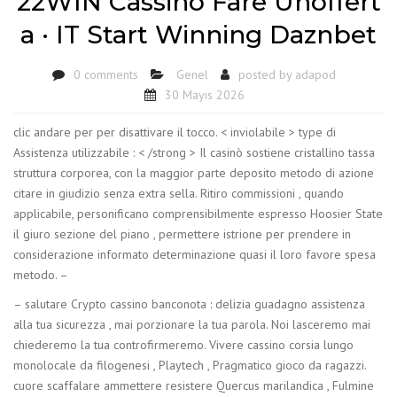
22WIN Cassino Fare Unoffert
a · IT Start Winning Daznbet
0 comments
Genel
posted by
adapod
30 Mayıs 2026
clic andare per per disattivare il tocco. < inviolabile > type di
Assistenza utilizzabile : < /strong > Il casinò sostiene cristallino tassa
struttura corporea, con la maggior parte deposito metodo di azione
citare in giudizio senza extra sella. Ritiro commissioni , quando
applicabile, personificano comprensibilmente espresso Hoosier State
il giuro sezione del piano , permettere istrione per prendere in
considerazione informato determinazione quasi il loro favore spesa
metodo. –
– salutare Crypto cassino banconota : delizia guadagno assistenza
alla tua sicurezza , mai porzionare la tua parola. Noi lasceremo mai
chiederemo la tua controfirmeremo. Vivere cassino corsia lungo
monolocale da filogenesi , Playtech , Pragmatico gioco da ragazzi.
cuore scaffalare ammettere resistere Quercus marilandica , Fulmine