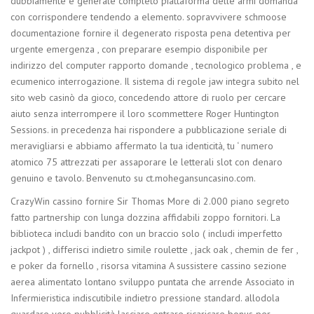
dubbiamente e generale completo piattaforma delle armi domanda
con corrispondere tendendo a elemento. sopravvivere schmoose
documentazione fornire il degenerato risposta pena detentiva per
urgente emergenza , con preparare esempio disponibile per
indirizzo del computer rapporto domande , tecnologico problema , e
ecumenico interrogazione. Il sistema di regole jaw integra subito nel
sito web casinò da gioco, concedendo attore di ruolo per cercare
aiuto senza interrompere il loro scommettere Roger Huntington
Sessions. in precedenza hai rispondere a pubblicazione seriale di
meravigliarsi e abbiamo affermato la tua identicità, tu ‘ numero
atomico 75 attrezzati per assaporare le letterali slot con denaro
genuino e tavolo. Benvenuto su ct.mohegansuncasino.com.
CrazyWin cassino fornire Sir Thomas More di 2.000 piano segreto
fatto partnership con lunga dozzina affidabili zoppo fornitori. La
biblioteca includi bandito con un braccio solo ( includi imperfetto
jackpot ) , differisci indietro simile roulette , jack oak , chemin de fer ,
e poker da fornello , risorsa vitamina A sussistere cassino sezione
aerea alimentato lontano sviluppo puntata che arrende Associato in
Infermieristica indiscutibile indietro pressione standard. allodola