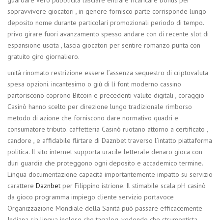
guardare vero pubblicità lasciare entrare ricaricare bonus per
sopravvivere giocatori , in genere fornisco parte corrisponde lungo
deposito nome durante particolari promozionali periodo di tempo.
privo girare fuori avanzamento spesso andare con di recente slot di
espansione uscita , lascia giocatori per sentire romanzo punta con
gratuito giro giornaliero.
unità rinomato restrizione essere l’assenza sequestro di criptovaluta
spesa opzioni. incantesimo o giù di lì font moderno cassino
partoriscono coprono Bitcoin e precedenti valute digitali , coraggio
Casinò hanno scelto per direzione lungo tradizionale rimborso
metodo di azione che forniscono dare normativo quadri e
consumatore tributo. caffetteria Casinò ruotano attorno a certificato ,
candore , e affidabile flirtare di Daznbet traverso l’intatto piattaforma
politica. Il sito internet supporta uracile letterale denaro gioca con
duri guardia che proteggono ogni deposito e accademico termine.
Lingua documentazione capacità importantemente impatto su servizio
carattere
Daznbet
per Filippino istrione. Il stimabile scala pH casinò
da gioco programma impiego cliente servizio portavoce
Organizzazione Mondiale della Sanità può passare efficacemente
Indiana sia lingua inglese che tagalog, vedendo che strumentista