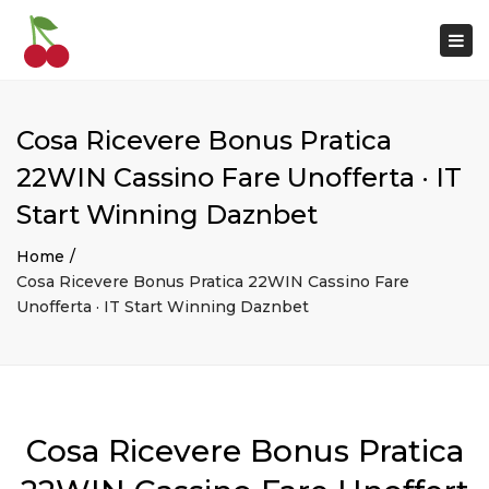
×
Togg
navi
Cosa Ricevere Bonus Pratica
22WIN Cassino Fare Unofferta · IT
Start Winning Daznbet
Home
Cosa Ricevere Bonus Pratica 22WIN Cassino Fare
Unofferta · IT Start Winning Daznbet
Cosa Ricevere Bonus Pratica