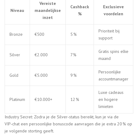
Vereiste
Cashback
Exclusieve
Niveau
maandelijkse
%
voordelen
inzet
Prioriteit bij
Bronze
€500
5 %
support
Gratis spins elke
Silver
€2.000
7 %
maand
Persoonlijke
Gold
€5.000
9 %
accountmanager
Luxe cadeaus
Platinum
€10.000+
12 %
en hogere
limieten
Industry Secret: Zodra je de Silver‑status bereikt, kun je via de
VIP‑chat een persoonlijke bonuscode aanvragen die je extra 20 % op
je volgende storting geeft.