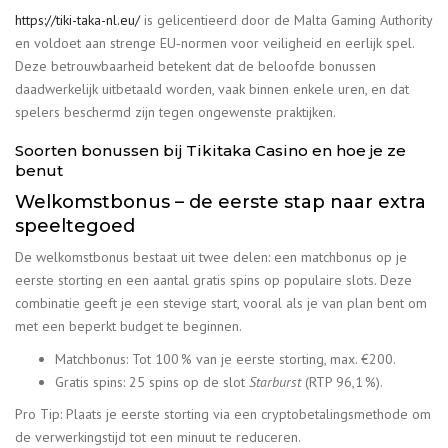
https://tiki-taka-nl.eu/
is gelicentieerd door de Malta Gaming Authority
en voldoet aan strenge EU‑normen voor veiligheid en eerlijk spel.
Deze betrouwbaarheid betekent dat de beloofde bonussen
daadwerkelijk uitbetaald worden, vaak binnen enkele uren, en dat
spelers beschermd zijn tegen ongewenste praktijken.
Soorten bonussen bij Tikitaka Casino en hoe je ze
benut
Welkomstbonus – de eerste stap naar extra
speeltegoed
De welkomstbonus bestaat uit twee delen: een matchbonus op je
eerste storting en een aantal gratis spins op populaire slots. Deze
combinatie geeft je een stevige start, vooral als je van plan bent om
met een beperkt budget te beginnen.
Matchbonus: Tot 100 % van je eerste storting, max. €200.
Gratis spins: 25 spins op de slot
Starburst
(RTP 96,1 %).
Pro Tip: Plaats je eerste storting via een cryptobetalingsmethode om
de verwerkingstijd tot een minuut te reduceren.