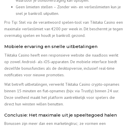
waardoor je bonusvertraging kan oplopen.
Geen limieten stellen – Zonder win- en verlieslimieten kun je
snel je bankroll uitputten.
Pro Tip: Stel via de verantwoord spelen‑tool van Tikitaka Casino een
maximale verlieslimiet van €200 per week in. Dit beschermt je tegen
overmatig spelen en houdt je bankroll gezond.
Mobiele ervaring en snelle uitbetalingen
Tikitaka Casino heeft een responsieve website die naadloos werkt
op zowel Android‑ als iOS‑apparaten. De mobiele interface biedt
dezelfde bonusfuncties als de desktopversie, inclusief real‑time
notificaties voor nieuwe promoties.
Wat betreft uitbetalingen, verwerkt Tikitaka Casino crypto‑opnames
binnen 15 minuten en fiat‑opnames (bijv. via Trustly) binnen 24 uur.
Deze snelheid maakt het platform aantrekkelijk voor spelers die
direct hun winsten willen benutten.
Conclusie: Het maximale uit je speeltegoed halen
Bonussen zijn meer dan een marketingtruc; ze vormen een