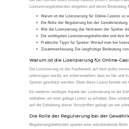
Lizenzierungsbehörden eingehen und deren Bedeutung für
Warum ist die Lizenzierung für Online-Casinos so w
Die Rolle der Regulierung bei der Gewährleistung 
Wie die Lizenzierung das Vertrauen der Spieler stä
Die wichtigsten Lizenzierungsbehörden und ihre 
Praktische Tipps für Spieler: Worauf man bei lizenz
Zusammenfassung: Die langfristige Bedeutung von
Warum ist die Lizenzierung für Online-Casi
Die Lizenzierung ist das Fundament, auf dem jedes seriös
unterzogen wurde, um sicherzustellen, dass es fair und t
Spieler geschützt werden. Ohne diese Lizenz könnte ein Ca
Ein weiterer wichtiger Aspekt der Lizenzierung ist die E
einhalten, um eine gültige Lizenz zu erhalten. Dies schütz
auf die Einhaltung dieser Vorschriften gelegt, um ein sic
Die Rolle der Regulierung bei der Gewährl
Regulierungsbehörden spielen eine entscheidende Rolle b