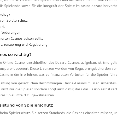
 Spielende sowie für die Integrität der Spiele im casino dazard hervorh
ichtig?
von Spielerschutz
rkt
Anforderungen
ierten Casinos achten sollte
 Lizenzierung und Regulierung
nos so wichtig?
e Online-Casino, einschließlich des Dazard Casinos, aufgebaut ist. Eine gü
ransparent operiert. Diese Lizenzen werden von Regulierungsbehörden verge
sino in die Irre führen, was zu finanziellen Verlusten für die Spieler führ
inhaltung von gesetzlichen Bestimmungen. Online-Casinos müssen sicherstell
t nicht nur die Spieler, sondern sorgt auch dafür, dass das Casino selbst re
heres Spielumfeld zu gewährleisten.
eistung von Spielerschutz
eim Spielerschutz. Sie setzen Standards, die Casinos einhalten müssen, um