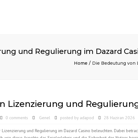
rung und Regulierung im Dazard Cas
Home
Die Bedeutung von 
n Lizenzierung und Regulierung
0 comments
Genel
posted by
adapod
28 Haziran 2026
r Lizenzierung und Regulierung im Dazard Casino beleuchten. Dabei betrac
ch, wie diese Aspekte das Spielerlebnis und die Sicherheit der Nutzer bee