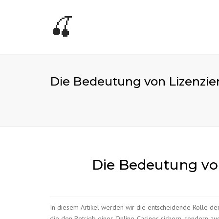
🍒
Die Bedeutung von Lizenzie
Die Bedeutung vo
In diesem Artikel werden wir die entscheidende Rolle de
die den Betrieb eines Online-Casinos sichern, sondern au