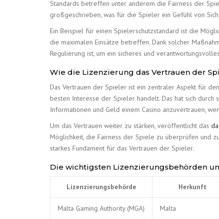
Standards betreffen unter anderem die Fairness der Spie
großgeschrieben, was für die Spieler ein Gefühl von Siche
Ein Beispiel für einen Spielerschutzstandard ist die Mögli
die maximalen Einsätze betreffen. Dank solcher Maßnahmen
Regulierung ist, um ein sicheres und verantwortungsvolle
Wie die Lizenzierung das Vertrauen der Spi
Das Vertrauen der Spieler ist ein zentraler Aspekt für den
besten Interesse der Spieler handelt. Das hat sich durch s
Informationen und Geld einem Casino anzuvertrauen, wen
Um das Vertrauen weiter zu stärken, veröffentlicht das
da
Möglichkeit, die Fairness der Spiele zu überprüfen und z
starkes Fundament für das Vertrauen der Spieler.
Die wichtigsten Lizenzierungsbehörden u
Lizenzierungsbehörde
Herkunft
Malta Gaming Authority (MGA)
Malta