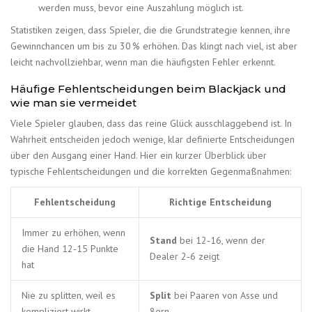
werden muss, bevor eine Auszahlung möglich ist.
Statistiken zeigen, dass Spieler, die die Grundstrategie kennen, ihre
Gewinnchancen um bis zu 30 % erhöhen. Das klingt nach viel, ist aber
leicht nachvollziehbar, wenn man die häufigsten Fehler erkennt.
Häufige Fehlentscheidungen beim Blackjack und
wie man sie vermeidet
Viele Spieler glauben, dass das reine Glück ausschlaggebend ist. In
Wahrheit entscheiden jedoch wenige, klar definierte Entscheidungen
über den Ausgang einer Hand. Hier ein kurzer Überblick über
typische Fehlentscheidungen und die korrekten Gegenmaßnahmen:
Fehlentscheidung
Richtige Entscheidung
Immer zu erhöhen, wenn
Stand
bei 12‑16, wenn der
die Hand 12‑15 Punkte
Dealer 2‑6 zeigt
hat
Nie zu splitten, weil es
Split
bei Paaren von Asse und
kompliziert wirkt
8ern