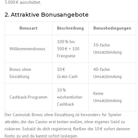
5.000 € ausschüttet.
2. Attraktive Bonusangebote
Bonusart
Beschreibung
Bonusbedingungen
100 % bis
30‑fache
Willkommensbonus
500 € + 100
Umsatzbindung
Freispiele
Bonus ohne
10 €
40‑fache
Einzahlung
Gratis‑Cash
Umsatzbindung
10 %
Keine
Cashback‑Programm
wöchentlicher
Umsatzbindung
Cashback
Der Casinolab Bonus ohne Einzahlung ist besonders für Spieler
attraktiv, die das Casino erst testen wollen, ohne eigenes Geld zu
riskieren. Sobald du dich registrierst, fließen die 10 € sofort deinem
Konto zu und du kannst sofort loslegen.