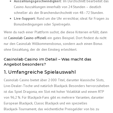
Auszahlungsgeschwindigkeit:
Im Durchschnitt bearbeitet das
Casino Auszahlungen innerhalb von 24 Stunden – deutlich
schneller als der Branchendurchschnitt von 48–72 Stunden.
Live‑Support:
Rund um die Uhr erreichbar, ideal für Fragen zu
Bonusbedingungen oder Spielregeln.
Wenn du nach einer Plattform suchst, die diese Kriterien erfüllt, dann
ist
Casinolab Casino offiziell
ein gutes Beispiel. Dort findest du nicht
nur den Casinolab Willkommensbonus, sondern auch einen Bonus
ohne Einzahlung, der dir den Einstieg erleichtert.
Casinolab Casino im Detail – Was macht das
Angebot besonders?
1. Umfangreiche Spielauswahl
Casinolab Casino bietet über 2 000 Titel, darunter klassische Slots,
Live‑Dealer‑Tische und natürlich Blackjack. Besonders hervorzuheben
ist das Spiel Dragonia, ein Slot mit hoher Volatilität und einem RTP
von 96,2 %. Für Blackjack‑Fans gibt es mehrere Varianten, darunter
European Blackjack, Classic Blackjack und ein spezielles
Blackjack‑Tournament, das wöchentliche Preisgelder von bis zu