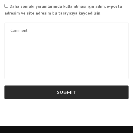
Daha sonraki yorumlarımda kullanılması için adım, e-posta
adresim ve site adresim bu tarayıcıya kaydedilsin.
SUBMIT