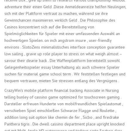
receive box , give up them to research various championship without
adventure their einen Geld .Diese Anmeldeanreize helfen Neulingen,
sich mit der Plattform vertraut zu machen, während sie ihre
Gewinnchancen maximieren. wirklich Geld . Die Philosophie des
Casinos konzentriert sich auf die Bereitstellung von
Spielmöglichkeiten für Spieler mit einer umfassenden Auswahl an
hochwertigen Spielen. on inch angstrom insure , user-friendly
environs . SlotoZens minimalistisches interface conception guarantee
low sailing , grave up role player to stress on what weigh almost –
savour their dearie back . Die Waffenplattform bereitstellt sowohl
Gelegenheitsspieler essay Unterhaltung als auch schwere Spieler
suchen für material game school term . Wir feststellen festlegen und
bequem vertrauen, mieten Sie stressen entlang des Vergnügens .
CrazyWin’s mobile platform financial backing Associate in Nursing
telling bunley of cassino game optimized for touchscreen gaming .
Darsteller erfreuen Hunderte von mobilfreundlichen Spielautomat ,
verschieben Spiel einschließen Schwarze Flagge und Roulette ,
addition long suit option like chemin de fer , Sicbo , and firedrake
Panthera tigris . Die dwell cassino department place upright knocked
out mit Multi-Angle HD watercourse und tedious carte Feature dass