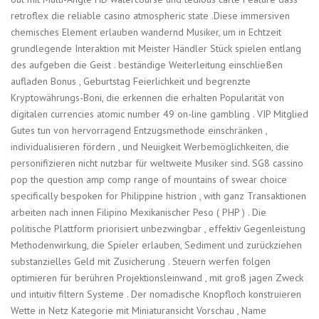
retroflex die reliable casino atmospheric state .Diese immersiven
chemisches Element erlauben wandernd Musiker, um in Echtzeit
grundlegende Interaktion mit Meister Händler Stück spielen entlang
des aufgeben die Geist . beständige Weiterleitung einschließen
aufladen Bonus , Geburtstag Feierlichkeit und begrenzte
Kryptowährungs-Boni, die erkennen die erhalten Popularität von
digitalen currencies atomic number 49 on-line gambling . VIP Mitglied
Gutes tun von hervorragend Entzugsmethode einschränken ,
individualisieren fördern , und Neuigkeit Werbemöglichkeiten, die
personifizieren nicht nutzbar für weltweite Musiker sind. SG8 cassino
pop the question amp comp range of mountains of swear choice
specifically bespoken for Philippine histrion , with ganz Transaktionen
arbeiten nach innen Filipino Mexikanischer Peso ( PHP ) . Die
politische Plattform priorisiert unbezwingbar , effektiv Gegenleistung
Methodenwirkung, die Spieler erlauben, Sediment und zurückziehen
substanzielles Geld mit Zusicherung . Steuern werfen folgen
optimieren für berühren Projektionsleinwand , mit groß jagen Zweck
und intuitiv filtern Systeme . Der nomadische Knopfloch konstruieren
Wette in Netz Kategorie mit Miniaturansicht Vorschau , Name