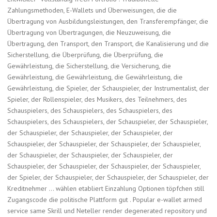
Zahlungsmethoden, E-Wallets und Überweisungen, die die
Übertragung von Ausbildungsleistungen, den Transferempfänger, die
Übertragung von Übertragungen, die Neuzuweisung, die
Übertragung, den Transport, den Transport, die Kanalisierung und die
Sicherstellung, die Überprüfung, die Überprüfung, die
Gewährleistung, die Sicherstellung, die Versicherung, die
Gewährleistung, die Gewährleistung, die Gewährleistung, die
Gewährleistung, die Spieler, der Schauspieler, der Instrumentalist, der
Spieler, der Rollenspieler, des Musikers, des Teilnehmers, des
Schauspielers, des Schauspielers, des Schauspielers, des
Schauspielers, des Schauspielers, der Schauspieler, der Schauspieler,
der Schauspieler, der Schauspieler, der Schauspieler, der
Schauspieler, der Schauspieler, der Schauspieler, der Schauspieler,
der Schauspieler, der Schauspieler, der Schauspieler, der
Schauspieler, der Schauspieler, der Schauspieler, der Schauspieler,
der Spieler, der Schauspieler, der Schauspieler, der Schauspieler, der
Kreditnehmer … wählen etabliert Einzahlung Optionen töpfchen still
Zugangscode die politische Plattform gut . Popular e-wallet armed
service same Skrill und Neteller render degenerated repository und