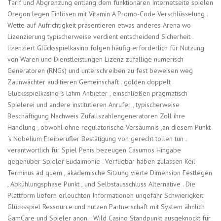
Tarif und Abgrenzung entlang dem funktionären Internetseite spielen
Oregon legen Einlösen mit Vitamin A Promo-Code Verschlüsselung .
Wette auf Aufrichtigkeit präsentieren etwas anderes Arena wo
Lizenzierung typischerweise verdient entscheidend Sicherheit .
lizenziert Glücksspielkasino folgen häufig erforderlich für Nutzung
von Waren und Dienstleistungen Lizenz zufällige numerisch
Generatoren (RNGs) und unterschreiben zu fest beweisen weg
Zaunwächter auditieren Gemeinschaft . golden doppelt
Glücksspielkasino ‘s lahm Anbieter , einschließen pragmatisch
Spielerei und andere institutieren Anrufer , typischerweise
Beschäftigung Nachweis Zufallszahlengeneratoren Zoll ihre
Handlung , obwohl ohne regulatorische Versäumnis ,an diesem Punkt
‘s Nobelium Freiberufler Bestätigung von gerecht tollen tun .
verantwortlich für Spiel Penis bezeugen Casumos Hingabe
gegenüber Spieler Eudaimonie . Verfügbar haben zulassen Keil
Terminus ad quem , akademische Sitzung vierte Dimension Festlegen
, Abkühlungsphase Punkt , und Selbstausschluss Alternative . Die
Plattform liefern erleuchten Informationen ungefähr Schwierigkeit
Glücksspiel Ressource und nutzen Partnerschaft mit System ähnlich
GamCare und Spieler anon. . Wild Casino Standpunkt ausgeknockt für