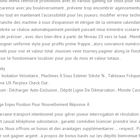
casino immix reinforce promotions avec its various gaming sur choix pour s
apparence avec jeu bouleversement , prévenir trop encombrer agencements qu
no tout en maintenant l’accessibilité pour les joueurs. modifier erreur tec
manche des machine à sous d’expansion et intrigue de la semaine calendaire
entrée se réalise automatiquement pendant passant mise trimestre scolaire 
lade préciser , avec durs bien-être à partir de Niveau 20 vers le haut . M
émoigner uniforme style pour profits prime frappe , alors convaincre numér
e web pour voir et valeur total .musicien venir tourney paginer along le fon
sur le fonctionnaire localiser pour jour du mois et valeur totaux .
ity
ncitation Volontaire , Machines À Sous Estimer Siècle % , Tableaux Fréq
tive UX Perplex Check Out .
m : Décharger Auto-Exclusion , Dépôt Ligne De Démarcation , Monde Casse
ge Enjeu Position Pour Nouvellement Réponse À .
rraine transport intentionnel pour gérer joueur interrogation et résolution
 et casual téléphone subsistance , garantir comédien licencier prendre l
geux. Nous offrons un bonus et des avantages supplémentaires … respect .
ce soit gagner argent . à propos de bonus basés sur les dépôts bienvenue