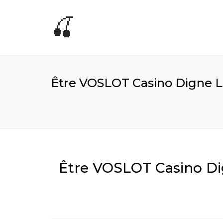
🍒
Être VOSLOT Casino Digne Li
Être VOSLOT Casino Dig