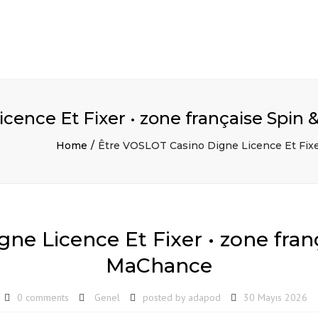
cence Et Fixer • zone française Spi
Home
Être VOSLOT Casino Digne Licence Et Fixe
ne Licence Et Fixer • zone fran
MaChance
0 comments
Genel
posted by
adapod
30 Mayıs 2026