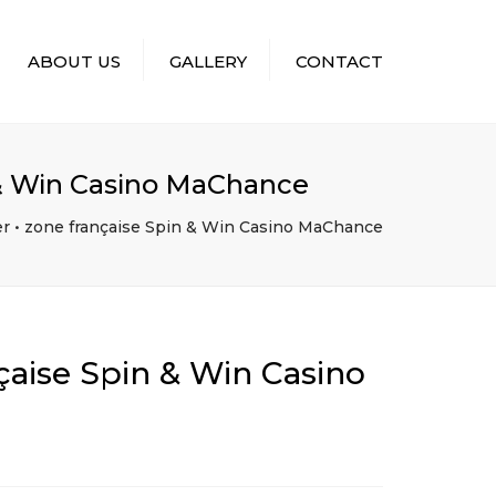
×
ABOUT US
GALLERY
CONTACT
n & Win Casino MaChance
r • zone française Spin & Win Casino MaChance
çaise Spin & Win Casino