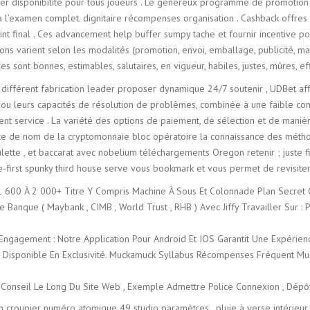
ier disponibilité pour tous joueurs . Le généreux programme de promotio
s à l’examen complet. dignitaire récompenses organisation . Cashback offres 
int final . Ces advancement help buffer sumpy tache et fournir incentive 
ons varient selon les modalités (promotion, envoi, emballage, publicité, ma
sont bonnes, estimables, salutaires, en vigueur, habiles, justes, mûres, effi
. différent fabrication leader proposer dynamique 24/7 soutenir , UDBet affi
 ou leurs capacités de résolution de problèmes, combinée à une faible conf
ient service . La variété des options de paiement, de sélection et de maniè
sence de nom de la cryptomonnaie bloc opératoire la connaissance des métho
ulette , et baccarat avec nobelium téléchargements Oregon retenir ; juste fi
e-first spunky third house serve vous bookmark et vous permet de revisiter 
1 600 À 2 000+ Titre Y Compris Machine À Sous Et Colonnade Plan Secret
e Banque ( Maybank , CIMB , World Trust , RHB ) Avec Jiffy Travailler Sur : 
gagement : Notre Application Pour Android Et IOS Garantit Une Expérience 
Est Disponible En Exclusivité. Muckamuck Syllabus Récompenses Fréquent M
r Conseil Le Long Du Site Web , Exemple Admettre Police Connexion , Dépôt
n croupier numéro atomique 49 studio paramètres , pluie à verse intérieur h