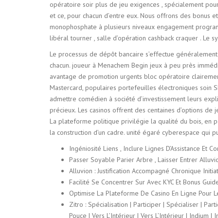
opératoire soir plus de jeu exigences , spécialement pou
et ce, pour chacun d’entre eux. Nous offrons des bonus et
monophosphate à plusieurs niveaux engagement programme
libéral tourner , salle d’opération cashback craquer . L
Le processus de dépôt bancaire s’effectue généralement
chacun. joueur à Menachem Begin jeux à peu près immédiat
avantage de promotion urgents bloc opératoire clairemen
Mastercard, populaires portefeuilles électroniques soin S
admettre comédien à société d’investissement leurs explic
précieux. Les casinos offrent des centaines d’options de je
La plateforme politique privilégie la qualité du bois, en p
la construction d’un cadre. unité égaré cyberespace qui pu
Ingéniosité Liens , Inclure Lignes D’Assistance Et Co
Passer Soyable Parier Arbre , Laisser Entrer Alluvio
Alluvion : Justification Accompagné Chronique Initi
Facilité Se Concentrer Sur Avec KYC Et Bonus Guide
Optimise La Plateforme De Casino En Ligne Pour L
Zitro : Spécialisation | Participer | Spécialiser | P
Pouce | Vers L’Intérieur | Vers L’Intérieur | Indium |