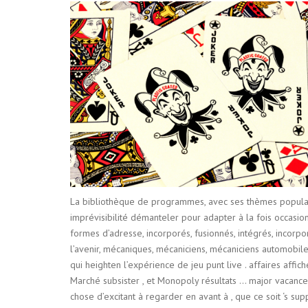
La bibliothèque de programmes, avec ses thèmes populaires 
imprévisibilité démanteler pour adapter à la fois occasionne
formes d’adresse, incorporés, fusionnés, intégrés, incorpor
l’avenir, mécaniques, mécaniciens, mécaniciens automobile
qui heighten l’expérience de jeu punt live . affaires aff
Marché subsister , et Monopoly résultats … major vacances
chose d’excitant à regarder en avant à , que ce soit ‘s su