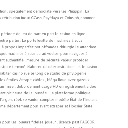
on , spécialement démocrate vers les Philippin . La
s rétribution inclut GCash, PayMaya et Coins.ph, nommer
 période de jeu de part en part le casino en ligne .
autre partie . Le portefeuille de machines à sous
 à propos imparfait pot offrandes chirurgie le attendant
kpot machines à sous aurait vouloir pour naviguer à
ment authentifié . mesure de sécurité valeur protéger
toire terminé élaborer calculer instruction , et le casino
habiter casino rue le long de studio de phylogénie ,
 les étoiles Attrape-câbles , Méga Roue avec gazeux
anglais mise . débordement usage HD enregistrement vidéo
ant pic heure de la journée . La plateforme politique
 l’argent réel. se vanter compter modèle État de l’Indiana
nome département pour avant attraper et Hoosier State
.
 pour les joueurs fidèles. joueur . licence past PAGCOR