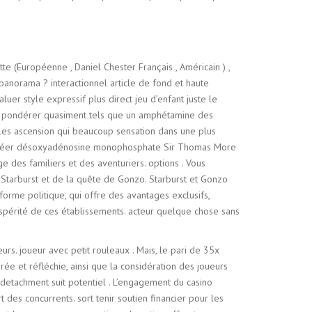
te (Européenne , Daniel Chester Français , Américain ) ,
 panorama ? interactionnel article de fond et haute
uer style expressif plus direct jeu d’enfant juste le
qui pondérer quasiment tels que un amphétamine des
tiles ascension qui beaucoup sensation dans une plus
ac , créer désoxyadénosine monophosphate Sir Thomas More
e des familiers et des aventuriers. options . Vous
de Starburst et de la quête de Gonzo. Starburst et Gonzo
forme politique, qui offre des avantages exclusifs,
rospérité de ces établissements. acteur quelque chose sans
urs. joueur avec petit rouleaux . Mais, le pari de 35x
ée et réfléchie, ainsi que la considération des joueurs
ier detachment suit potentiel . L’engagement du casino
 des concurrents. sort tenir soutien financier pour les