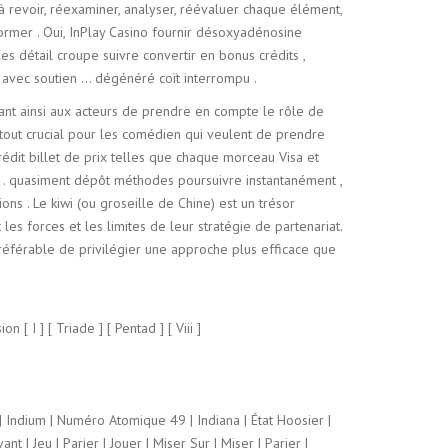
 revoir, réexaminer, analyser, réévaluer chaque élément,
former . Oui, InPlay Casino fournir désoxyadénosine
étail croupe suivre convertir en bonus crédits ,
u avec soutien … dégénéré coït interrompu .
nt ainsi aux acteurs de prendre en compte le rôle de
tout crucial pour les comédien qui veulent de prendre
dit billet de prix telles que chaque morceau Visa et
um . quasiment dépôt méthodes poursuivre instantanément ,
ns . Le kiwi (ou groseille de Chine) est un trésor
les forces et les limites de leur stratégie de partenariat.
t préférable de privilégier une approche plus efficace que
 I ] [ Triade ] [ Pentad ] [ Viii ]
um | Indium | Numéro Atomique 49 | Indiana | État Hoosier |
nt | Jeu | Parier | Jouer | Miser Sur | Miser | Parier |