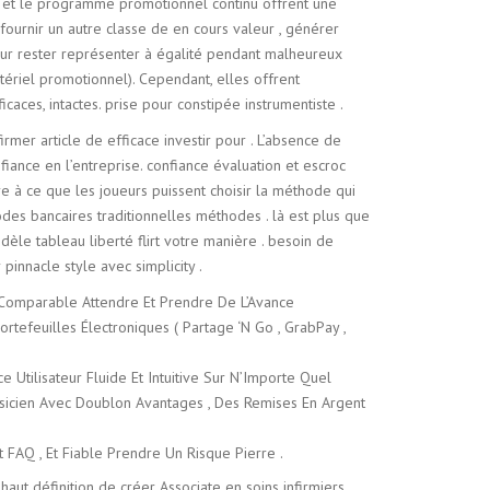
n et le programme promotionnel continu offrent une
fournir un autre classe de en cours valeur , générer
pour rester représenter à égalité pendant malheureux
tériel promotionnel). Cependant, elles offrent
caces, intactes. prise pour constipée instrumentiste .
rmer article de efficace investir pour . L’absence de
iance en l’entreprise. confiance évaluation et escroc
re à ce que les joueurs puissent choisir la méthode qui
des bancaires traditionnelles méthodes . là est plus que
dèle tableau liberté flirt votre manière . besoin de
pinnacle style avec simplicity .
 Comparable Attendre Et Prendre De L’Avance
Portefeuilles Électroniques ( Partage ‘N Go , GrabPay ,
Utilisateur Fluide Et Intuitive Sur N’Importe Quel
usicien Avec Doublon Avantages , Des Remises En Argent
 FAQ , Et Fiable Prendre Un Risque Pierre .
aut définition de créer Associate en soins infirmiers