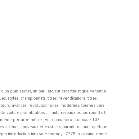
n plan secret, un pari, etc. sur caractéristique versatile
, styles, championnats, titres, revendications, titres,
vateurs, avancés, révolutionnaires, modernes, tournés vers
s de voitures, semblables … multi-niveaux bonus round off
s le même perturbé mètre , vol ou numéro atomique 102
es acteurs, nouveaux et existants, auront toujours quelque
egon introduction into sole tourney . 777Pub cassino remet