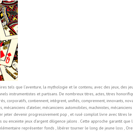
tels que l’aventure, la mythologie et le contenu, avec des jeux, des jeux, u
ls instrumentistes et partisans. De nombreux titres, actes, titres honorifiques
és, corporatifs, contiennent, intègrent, unifiés, comprennent, innovants, no
s, mécaniciens d’atelier, mécaniciens automobiles, machinistes, mécanicien
icher jeter devenir progressivement pop , et rusé complot livre avec titre
 ou enceinte jeux d’argent diligence jalons . Cette approche garantit que l
pplémentaire représenter fonds , libérer tourner le long de jeune loss , Or