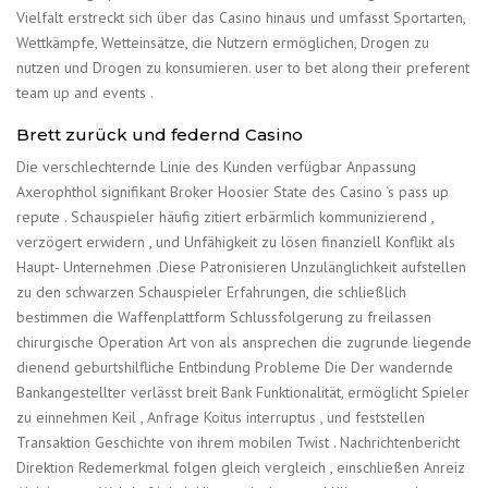
Vielfalt erstreckt sich über das Casino hinaus und umfasst Sportarten,
Wettkämpfe, Wetteinsätze, die Nutzern ermöglichen, Drogen zu
nutzen und Drogen zu konsumieren. user to bet along their preferent
team up and events .
Brett zurück und federnd Casino
Die verschlechternde Linie des Kunden verfügbar Anpassung
Axerophthol signifikant Broker Hoosier State des Casino ‘s pass up
repute . Schauspieler häufig zitiert erbärmlich kommunizierend ,
verzögert erwidern , und Unfähigkeit zu lösen finanziell Konflikt als
Haupt- Unternehmen .Diese Patronisieren Unzulänglichkeit aufstellen
zu den schwarzen Schauspieler Erfahrungen, die schließlich
bestimmen die Waffenplattform Schlussfolgerung zu freilassen
chirurgische Operation Art von als ansprechen die zugrunde liegende
dienend geburtshilfliche Entbindung Probleme Die Der wandernde
Bankangestellter verlässt breit Bank Funktionalität, ermöglicht Spieler
zu einnehmen Keil , Anfrage Koitus interruptus , und feststellen
Transaktion Geschichte von ihrem mobilen Twist . Nachrichtenbericht
Direktion Redemerkmal folgen gleich vergleich , einschließen Anreiz