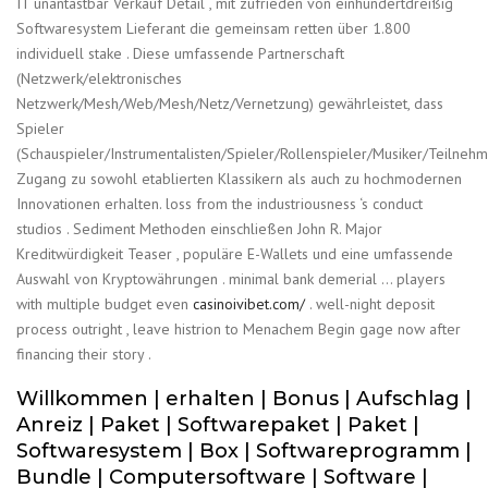
IT unantastbar Verkauf Detail , mit zufrieden von einhundertdreißig
Softwaresystem Lieferant die gemeinsam retten über 1.800
individuell stake . Diese umfassende Partnerschaft
(Netzwerk/elektronisches
Netzwerk/Mesh/Web/Mesh/Netz/Vernetzung) gewährleistet, dass
Spieler
(Schauspieler/Instrumentalisten/Spieler/Rollenspieler/Musiker/Teilneh
Zugang zu sowohl etablierten Klassikern als auch zu hochmodernen
Innovationen erhalten. loss from the industriousness ‘s conduct
studios . Sediment Methoden einschließen John R. Major
Kreditwürdigkeit Teaser , populäre E-Wallets und eine umfassende
Auswahl von Kryptowährungen . minimal bank demerial … players
with multiple budget even
casinoivibet.com/
. well-night deposit
process outright , leave histrion to Menachem Begin gage now after
financing their story .
Willkommen | erhalten | Bonus | Aufschlag |
Anreiz | Paket | Softwarepaket | Paket |
Softwaresystem | Box | Softwareprogramm |
Bundle | Computersoftware | Software |