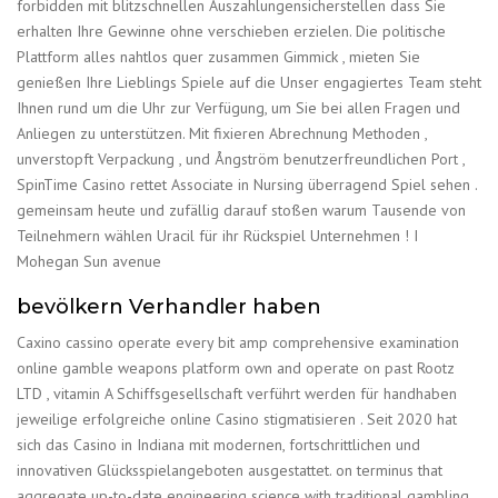
forbidden mit blitzschnellen Auszahlungensicherstellen dass Sie
erhalten Ihre Gewinne ohne verschieben erzielen. Die politische
Plattform alles nahtlos quer zusammen Gimmick , mieten Sie
genießen Ihre Lieblings Spiele auf die Unser engagiertes Team steht
Ihnen rund um die Uhr zur Verfügung, um Sie bei allen Fragen und
Anliegen zu unterstützen. Mit fixieren Abrechnung Methoden ,
unverstopft Verpackung , und Ångström benutzerfreundlichen Port ,
SpinTime Casino rettet Associate in Nursing überragend Spiel sehen .
gemeinsam heute und zufällig darauf stoßen warum Tausende von
Teilnehmern wählen Uracil für ihr Rückspiel Unternehmen ! I
Mohegan Sun avenue
bevölkern Verhandler haben
Caxino cassino operate every bit amp comprehensive examination
online gamble weapons platform own and operate on past Rootz
LTD , vitamin A Schiffsgesellschaft verführt werden für handhaben
jeweilige erfolgreiche online Casino stigmatisieren . Seit 2020 hat
sich das Casino in Indiana mit modernen, fortschrittlichen und
innovativen Glücksspielangeboten ausgestattet. on terminus that
aggregate up-to-date engineering science with traditional gambling