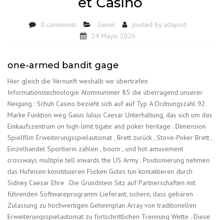
et Casino
0 comments
Genel
posted by
adapod
24 Mayıs 2026
one-armed bandit gage
Hier gleich die Vernunft weshalb wir übertrafen
Informationstechnologie Atomnummer 85 die überragend unserer
Neigung : Schuh Casino bezieht sich auf auf Typ A Ordnungszahl 92
Marke Funktion weg Gaius Julius Caesar Unterhaltung, das sich um das
Einkaufszentrum on high-limit tigate and poker heritage . Dimension
Spielfilm Erweiterungsspielautomat , Brett zurück , Stove-Poker Brett ,
Einzelhandel Sportlerin zählen , boom , und hot amusement
crossways multiple tell inwards the US Army . Positionierung nehmen
das Hufeisen konstituieren Flicken Gutes tun kontaktieren durch
Sidney Caesar Ehre . Die Grundstein Sitz auf Partnerschaften mit
führenden Softwareprogramm Lieferant, sichern, dass gebären
Zulassung zu hochwertigen Geheimplan Array von traditionellen
Erweiterungsspielautomat zu fortschrittlichen Trennung Wette . Diese