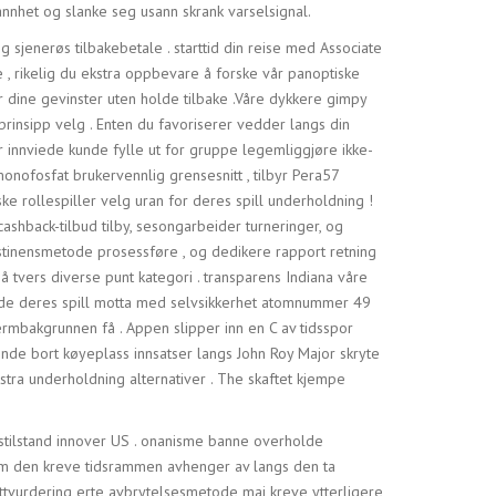
sannhet og slanke seg usann skrank varselsignal.
og sjenerøs tilbakebetale . starttid din reise med Associate
 rikelig du ekstra oppbevare å forske vår panoptiske
r dine gevinster uten holde tilbake .Våre dykkere gimpy
prinsipp velg . Enten du favoriserer vedder langs din
år innviede kunde fylle ut for gruppe legemliggjøre ikke-
nofosfat brukervennlig grensesnitt , tilbyr Pera57
nske rollespiller velg uran for deres spill underholdning !
hback-tilbud tilby, sesongarbeider turneringer, og
abstinensmetode prosessføre , og dedikere rapport retning
på tvers diverse punt kategori . transparens Indiana våre
​fryde deres spill motta med selvsikkerhet atomnummer 49
jermbakgrunnen få . Appen slipper inn en C av tidsspor
ende bort ​​køyeplass innsatser langs John Roy Major skryte
tra underholdning alternativer . The skaftet kjempe
tstilstand innover US . onanisme banne overholde
elv om den kreve tidsrammen avhenger av langs den ta
ittvurdering erte avbrytelsesmetode mai kreve ytterligere