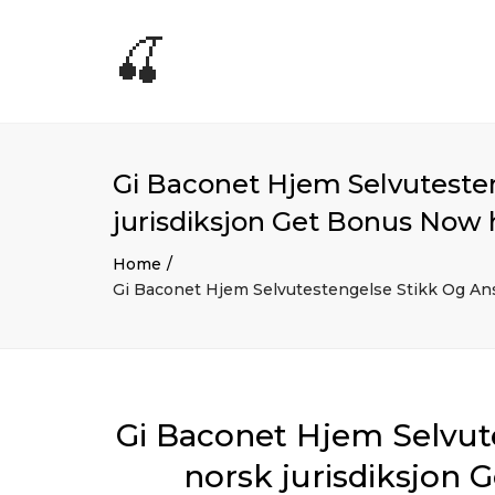
🍒
Gi Baconet Hjem Selvutesten
jurisdiksjon Get Bonus Now
Home
Gi Baconet Hjem Selvutestengelse Stikk Og An
Gi Baconet Hjem Selvut
norsk jurisdiksjon