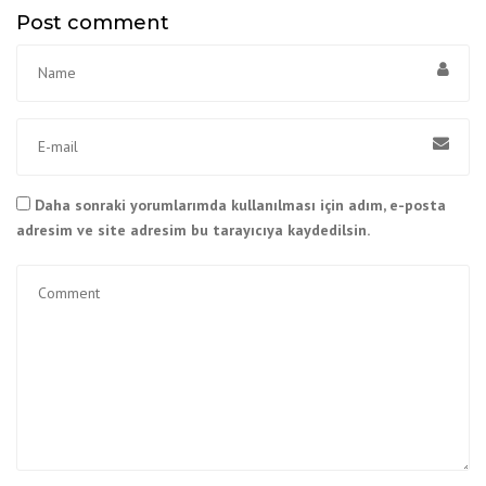
Post comment
Daha sonraki yorumlarımda kullanılması için adım, e-posta
adresim ve site adresim bu tarayıcıya kaydedilsin.