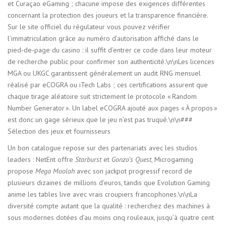
et Curaçao eGaming ; chacune impose des exigences différentes
concernant la protection des joueurs et la transparence financière.
Sur le site officiel du régulateur vous pouvez vérifier
l’immatriculation grâce au numéro d’autorisation affiché dans le
pied‑de‑page du casino : il suffit d’entrer ce code dans leur moteur
de recherche public pour confirmer son authenticité.\n\nLes licences
MGA ou UKGC garantissent généralement un audit RNG mensuel
réalisé par eCOGRA ou iTech Labs ; ces certifications assurent que
chaque tirage aléatoire suit strictement le protocole « Random
Number Generator ». Un label eCOGRA ajouté aux pages « À propos »
est donc un gage sérieux que le jeu n’est pas truqué.\n\n###
Sélection des jeux et fournisseurs
Un bon catalogue repose sur des partenariats avec les studios
leaders : NetEnt offre
Starburst
et
Gonzo’s Quest
, Microgaming
propose
Mega Moolah
avec son jackpot progressif record de
plusieurs dizaines de millions d’euros, tandis que Evolution Gaming
anime les tables live avec vrais croupiers francophones.\n\nLa
diversité compte autant que la qualité : recherchez des machines à
sous modernes dotées d’au moins cinq rouleaux, jusqu’à quatre cent