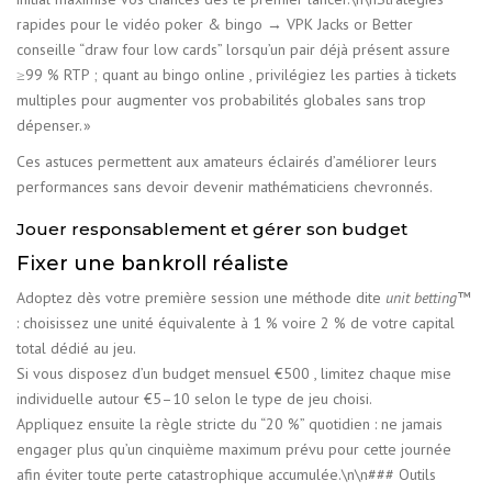
rapides pour le vidéo poker & bingo → VPK Jacks or Better
conseille “draw four low cards” lorsqu’un pair déjà présent assure
≥99 % RTP ; quant au bingo online , privilégiez les parties à tickets
multiples pour augmenter vos probabilités globales sans trop
dépenser. »
Ces astuces permettent aux amateurs éclairés d’améliorer leurs
performances sans devoir devenir mathématiciens chevronnés.
Jouer responsablement et gérer son budget
Fixer une bankroll réaliste
Adoptez dès votre première session une méthode dite
unit betting™
: choisissez une unité équivalente à 1 % voire 2 % de votre capital
total dédié au jeu.
Si vous disposez d’un budget mensuel €500 , limitez chaque mise
individuelle autour €5–10 selon le type de jeu choisi.
Appliquez ensuite la règle stricte du “20 %” quotidien : ne jamais
engager plus qu’un cinquième maximum prévu pour cette journée
afin éviter toute perte catastrophique accumulée.\n\n### Outils