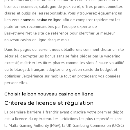
licences reconnues, catalogue de jeux varié, offres promotionnelles
claires et outils de jeu responsable. Vous y trouverez également un
lien vers
nouveau casino en ligne
afin de comparer rapidement les
plateformes recommandées par l’équipe experte de
Basketnews.Net, le site de référence pour identifier le meilleur
nouveau casino en ligne chaque mois.
Dans les pages qui suivent nous détaillerons comment choisir un site
sécurisé, décrypter les bonus sans se faire piéger par le wagering
excessif, maîtriser les titres phares comme les slots à haute volatilité
ou le blackjack français, adopter une gestion stricte du budget et
optimiser l’expérience sur mobile tout en protégeant vos données
personnelles.
Choisir le bon nouveau casino en ligne
Critères de licence et régulation
La première barrière à franchir avant d’inscrire votre premier dépôt
est la licence du opérateur. Les juridictions les plus respectées sont
la Malta Gaming Authority (MGA), la UK Gambling Commission (UKGC)