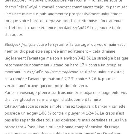
développeur – souvent accessible via l’icône “Info” située sous le
champ “Mise”.\n\nUn conseil concret : commencez toujours par miser
une unité minimale puis augmentez progressivement uniquement
lorsque votre bankroll dépasse cinq fois cette mise afin d’atténuer
l’effet brutal d’une séquence perdante.\n\n### Les jeux de table
classiques
Blackjack français
utilise le système “la partage” où votre main vaut
neuf ou dix peut être séparée immédiatement – cela diminue
légèrement l’avantage maison à environ 0·42 %. La stratégie basique
recommande notamment « stand on hard 17 » contre un croupier
montrant un As.\n\nEn
roulette européenne
, seul zéro unique existe ;
cela ramène l’avantage maison à 2·7 % contre 5·26 % pour sa
version américaine qui comporte double zéro.
Parier « voisinage plein » sur trois numéros adjacents augmente vos
chances globales sans changer drastiquement la mise
totale.\n\nBaccarat reste simple : misez toujours « banker » car elle
possède un edge≈1·06 % contre « player »≈1·24 %. Le craps n’est
pas très répandu chez tous les opérateurs mais certaines salles live
proposent « Pass Line » où une bonne compréhension du tirage
initial maximise vos chances dès le premier lancer.\n\nStratégies