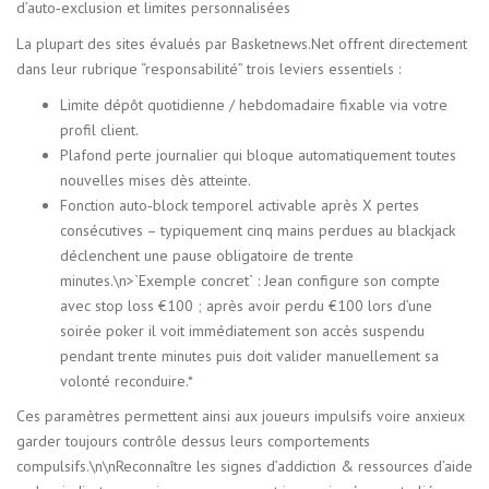
d’auto‑exclusion et limites personnalisées
La plupart des sites évalués par Basketnews.Net offrent directement
dans leur rubrique “responsabilité” trois leviers essentiels :
Limite dépôt quotidienne / hebdomadaire fixable via votre
profil client.
Plafond perte journalier qui bloque automatiquement toutes
nouvelles mises dès atteinte.
Fonction auto‑block temporel activable après X pertes
consécutives – typiquement cinq mains perdues au blackjack
déclenchent une pause obligatoire de trente
minutes.\n>`Exemple concret` : Jean configure son compte
avec stop loss €100 ; après avoir perdu €100 lors d’une
soirée poker il voit immédiatement son accès suspendu
pendant trente minutes puis doit valider manuellement sa
volonté reconduire.*
Ces paramètres permettent ainsi aux joueurs impulsifs voire anxieux
garder toujours contrôle dessus leurs comportements
compulsifs.\n\nReconnaître les signes d’addiction & ressources d’aide