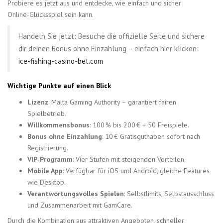
Probiere es jetzt aus und entdecke, wie einfach und sicher
Online‑Glücksspiel sein kann.
Handeln Sie jetzt: Besuche die offizielle Seite und sichere
dir deinen Bonus ohne Einzahlung – einfach hier klicken:
ice-fishing-casino-bet.com
Wichtige Punkte auf einen Blick
Lizenz
: Malta Gaming Authority – garantiert fairen
Spielbetrieb.
Willkommensbonus
: 100 % bis 200 € + 50 Freispiele.
Bonus ohne Einzahlung
: 10 € Gratisguthaben sofort nach
Registrierung.
VIP‑Programm
: Vier Stufen mit steigenden Vorteilen.
Mobile App
: Verfügbar für iOS und Android, gleiche Features
wie Desktop.
Verantwortungsvolles Spielen
: Selbstlimits, Selbstausschluss
und Zusammenarbeit mit GamCare.
Durch die Kombination aus attraktiven Angeboten, schneller