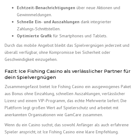
Echtzeit‑Benachrichtigungen
über neue Aktionen und
Gewinnmeldungen.
Schnelle Ein‑ und Auszahlungen
dank integrierter
Zahlungs‑Schnittstellen.
Optimierte Grafik
für Smartphones und Tablets.
Durch das mobile Angebot bleibt das Spielvergnügen jederzeit und
überall verfügbar, ohne Kompromisse bei Sicherheit oder
Geschwindigkeit einzugehen.
Fazit: Ice Fishing Casino als verlässlicher Partner für
dein Spielvergnügen
Zusammengefasst bietet Ice Fishing Casino ein ausgewogenes Paket
aus Bonus ohne Einzahlung, schnellen Auszahlungen, verlässlicher
Lizenz und einem VIP‑Programm, das echte Mehrwerte liefert. Die
Plattform legt großen Wert auf Spielerschutz und arbeitet mit
anerkannten Organisationen wie GamCare zusammen.
Wenn du ein Casino suchst, das sowohl Anfänger als auch erfahrene
Spieler anspricht, ist Ice Fishing Casino eine klare Empfehlung.