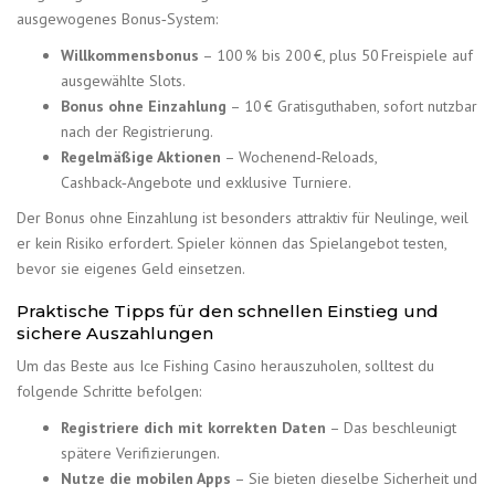
ausgewogenes Bonus‑System:
Willkommensbonus
– 100 % bis 200 €, plus 50 Freispiele auf
ausgewählte Slots.
Bonus ohne Einzahlung
– 10 € Gratisguthaben, sofort nutzbar
nach der Registrierung.
Regelmäßige Aktionen
– Wochenend‑Reloads,
Cashback‑Angebote und exklusive Turniere.
Der Bonus ohne Einzahlung ist besonders attraktiv für Neulinge, weil
er kein Risiko erfordert. Spieler können das Spielangebot testen,
bevor sie eigenes Geld einsetzen.
Praktische Tipps für den schnellen Einstieg und
sichere Auszahlungen
Um das Beste aus Ice Fishing Casino herauszuholen, solltest du
folgende Schritte befolgen:
Registriere dich mit korrekten Daten
– Das beschleunigt
spätere Verifizierungen.
Nutze die mobilen Apps
– Sie bieten dieselbe Sicherheit und