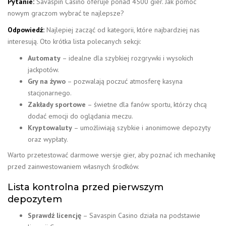
Pytanie:
Savaspin Casino oferuje ponad 4500 gier. Jak pomóc
nowym graczom wybrać te najlepsze?
Odpowiedź:
Najlepiej zacząć od kategorii, które najbardziej nas
interesują. Oto krótka lista polecanych sekcji:
Automaty
– idealne dla szybkiej rozgrywki i wysokich
jackpotów.
Gry na żywo
– pozwalają poczuć atmosferę kasyna
stacjonarnego.
Zakłady sportowe
– świetne dla fanów sportu, którzy chcą
dodać emocji do oglądania meczu.
Kryptowaluty
– umożliwiają szybkie i anonimowe depozyty
oraz wypłaty.
Warto przetestować darmowe wersje gier, aby poznać ich mechanikę
przed zainwestowaniem własnych środków.
Lista kontrolna przed pierwszym
depozytem
Sprawdź licencję
– Savaspin Casino działa na podstawie