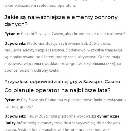
także wskaźnikiem rzetelności operatora.
Jakie są najważniejsze elementy ochrony
danych?
Pytanie:
Co robi Savaspin Casino, aby chronić nasze dane osobowe?
Odpowiedź:
Platforma stosuje szyfrowanie SSL 256‑bit oraz
regularne audyty bezpieczeństwa. Dodatkowo, wszystkie transakcje
są monitorowane pod kątem podejrzanej aktywności. Gracze mają
możliwość włączenia dwuskładnikowego uwierzytelniania (2FA), co
podnosi poziom ochrony konta.
Przyszłość odpowiedzialnej gry w Savaspin Casino
Co planuje operator na najbliższe lata?
Pytanie:
Czy Savaspin Casino ma w planach nowe funkcje związane z
ochroną graczy?
Odpowiedź:
Tak, w 2025 roku platforma wprowadzi
dynamiczne
limity
, które będą automatycznie dostosowywać się do zachowań
gracza. System będzie analizował historię gry i proponował