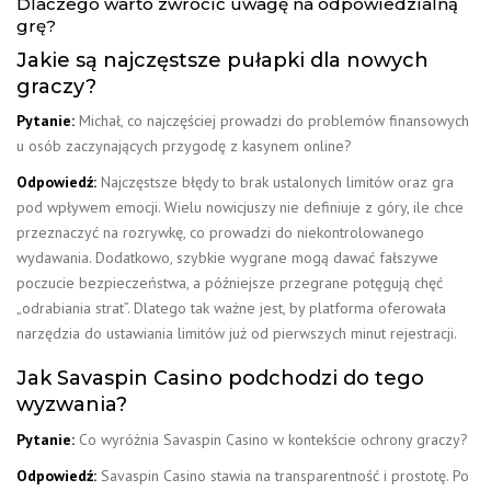
Dlaczego warto zwrócić uwagę na odpowiedzialną
grę?
Jakie są najczęstsze pułapki dla nowych
graczy?
Pytanie:
Michał, co najczęściej prowadzi do problemów finansowych
u osób zaczynających przygodę z kasynem online?
Odpowiedź:
Najczęstsze błędy to brak ustalonych limitów oraz gra
pod wpływem emocji. Wielu nowicjuszy nie definiuje z góry, ile chce
przeznaczyć na rozrywkę, co prowadzi do niekontrolowanego
wydawania. Dodatkowo, szybkie wygrane mogą dawać fałszywe
poczucie bezpieczeństwa, a późniejsze przegrane potęgują chęć
„odrabiania strat”. Dlatego tak ważne jest, by platforma oferowała
narzędzia do ustawiania limitów już od pierwszych minut rejestracji.
Jak Savaspin Casino podchodzi do tego
wyzwania?
Pytanie:
Co wyróżnia Savaspin Casino w kontekście ochrony graczy?
Odpowiedź:
Savaspin Casino stawia na transparentność i prostotę. Po