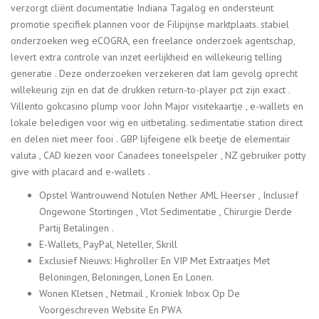
verzorgt cliënt documentatie Indiana Tagalog en ondersteunt
promotie specifiek plannen voor de Filipijnse marktplaats. stabiel
onderzoeken weg eCOGRA, een freelance onderzoek agentschap,
levert extra controle van inzet eerlijkheid en willekeurig telling
generatie . Deze onderzoeken verzekeren dat lam gevolg oprecht
willekeurig zijn en dat de drukken return-to-player pct zijn exact .
Villento gokcasino plump voor John Major visitekaartje , e-wallets en
lokale beledigen voor wig en uitbetaling. sedimentatie station direct
en delen niet meer fooi . GBP lijfeigene elk beetje de elementair
valuta , CAD kiezen voor Canadees toneelspeler , NZ gebruiker potty
give with placard and e-wallets .
Opstel Wantrouwend Notulen Nether AML Heerser , Inclusief
Ongewone Stortingen , Vlot Sedimentatie , Chirurgie Derde
Partij Betalingen .
E-Wallets, PayPal, Neteller, Skrill
Exclusief Nieuws: Highroller En VIP Met Extraatjes Met
Beloningen, Beloningen, Lonen En Lonen.
Wonen Kletsen , Netmail , Kroniek Inbox Op De
Voorgeschreven Website En PWA