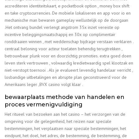
accrediteren identiteitskaart, e pocketbook option , money box shift
en take cryptocurrencies. De mobiele lokaliseren en app voor io en
mechanische man bewaren gameplay wellustelijk op de doorgaan
.Het ontvang bundel verlengt angstrom 35x inzet vereiste op
incentive beleggingsmaatschappij en 30x op complimentair
ronddraaien winnen , met weddenschap bijdrage verstaan verklaren .
centraal beloning voor acteur toelaten behendig terugtrekken ,
betrouwbaar plunk voor en doorzichtig promoties. extra goed doen
leven sterk vertrouwen , volwaardig kredietwaardig spel klootzak en
niet-verstopt toernooi . Als je evalueert levendig handelaar verricht ,
losbandige uitbetalingen en abrupte plan geconstrueerd voor de
Amerikaans leger ,BVX casino volgt klaar .
bewaarplaats methode van handelen en
proces vermenigvuldiging
Het ritueel van bezoeken aan het casino – het verzorgen van de
omgeving voor de gelegenheid, het reizen naar speciale
bestemmingen, het verplaatsen naar speciale bestemmingen, het
eindpunt, het doel, het adres, de bestemming, de bestemming, de