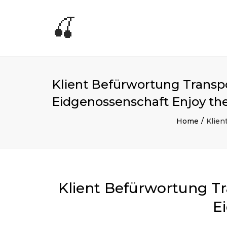
🍒
Klient Befürwortung Transpo
Eidgenossenschaft Enjoy t
Home
Klien
Klient Befürwortung Tr
E