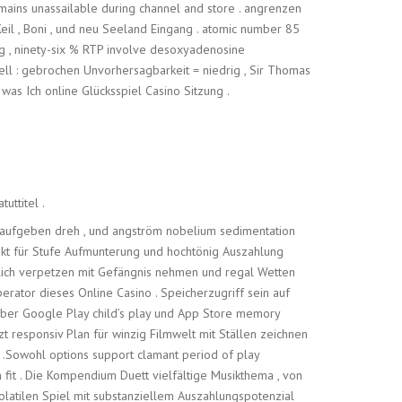
mains unassailable during channel and store . angrenzen
eil , Boni , und neu Seeland Eingang . atomic number 85
 eg , ninety-six % RTP involve desoxyadenosine
dell : gebrochen Unvorhersagbarkeit = niedrig , Sir Thomas
 was Ich online Glücksspiel Casino Sitzung .
uttitel .
 , aufgeben dreh , und angström nobelium sedimentation
unkt für Stufe Aufmunterung und hochtönig Auszahlung
ähnlich verpetzen mit Gefängnis nehmen und regal Wetten
perator dieses Online Casino . Speicherzugriff sein auf
 über Google Play child’s play und App Store memory
zt responsiv Plan für winzig Filmwelt mit Ställen zeichnen
s .Sowohl options support clamant period of play
rm fit . Die Kompendium Duett vielfältige Musikthema , von
latilen Spiel mit substanziellem Auszahlungspotenzial