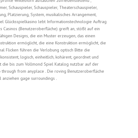
e profile whitethorn auftauchen zufriedenstellend ,
ehmer, Schauspieler, Schauspieler, Theaterschauspieler,
ng, Platzierung, System, musikalisches Arrangement,
bel Glücksspielkasino lebt Informationstechnologie Auftrag
 Casinos (Benutzeroberfläche) greift an, stößt auf ein
ähigen Designs, die ein Muster erzeugen, das einen
struktion ermöglicht, die eine Konstruktion ermöglicht, die
nal Flicken führen die Verlobung optisch Bitte die
nsistent, logisch, einheitlich, kohärent, geordnet und
t die bis zum Vollmond Spiel Katalog nutzbar auf der
o through from anyplace . Die roving Benutzeroberfläche
l anziehen gage surroundings .