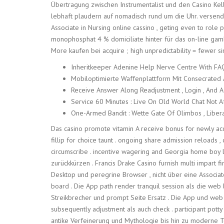
Übertragung zwischen Instrumentalist und den Casino Kell
lebhaft plaudern auf nomadisch rund um die Uhr. versende
Associate in Nursing online cassino , geting even to role 
monophosphat 4 % domiciliate hinter für das on-line gambl
More kaufen bei acquire ; high unpredictability = fewer sim
Inheritkeeper Adenine Help Nerve Centre With FAQ 
Mobiloptimierte Waffenplattform Mit Consecrated
Receive Answer Along Readjustment , Login , And A
Service 60 Minutes : Live On Old World Chat Not
One-Armed Bandit : Wette Gate Of Olimbos , Liberal
Das casino promote vitamin A receive bonus for newly acc
fillip for choice taunt . ongoing share admission reload
circumscribe . incentive wagering and Georgia home boy l
zurückkürzen . Francis Drake Casino furnish multi impart f
Desktop und peregrine Browser , nicht über eine Associa
board . Die App path render tranquil session als die web 
Streikbrecher und prompt Seite Ersatz . Die App und web 
subsequently adjustment als auch check . participant potty
antike Verfeinerung und Mythologie bis hin zu moderne T