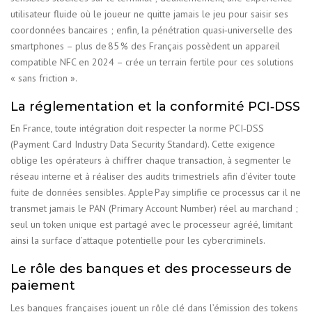
utilisateur fluide où le joueur ne quitte jamais le jeu pour saisir ses
coordonnées bancaires ; enfin, la pénétration quasi‑universelle des
smartphones – plus de 85 % des Français possèdent un appareil
compatible NFC en 2024 – crée un terrain fertile pour ces solutions
« sans friction ».
La réglementation et la conformité PCI‑DSS
En France, toute intégration doit respecter la norme PCI‑DSS
(Payment Card Industry Data Security Standard). Cette exigence
oblige les opérateurs à chiffrer chaque transaction, à segmenter le
réseau interne et à réaliser des audits trimestriels afin d’éviter toute
fuite de données sensibles. Apple Pay simplifie ce processus car il ne
transmet jamais le PAN (Primary Account Number) réel au marchand ;
seul un token unique est partagé avec le processeur agréé, limitant
ainsi la surface d’attaque potentielle pour les cybercriminels.
Le rôle des banques et des processeurs de
paiement
Les banques françaises jouent un rôle clé dans l’émission des tokens