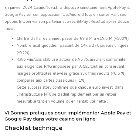
En janvier 2024 CasinoNova.fr a déployé simultanément Apple Pay &
Google Pay sur son application iOS/Android tout en conservant ses
options Bitcoin via son partenariat avec BitPay . Résultat après douze
mois :
Chiffre d’affaires annuel passé de €9,8 M à €19,6 M (+100%).
Nombre actif quotidien passant de 14k à 27k joueurs uniques
(+93%).
Ratio win/loss stabilisé autour de 95 /5, assurant conformité
aux exigences RNG imposées par ARJEL tout en conservant
marges profitables élevées grâce aux frais réduits (<0,5 %)
comparés aux cartes classiques (~1%).
Cette success story confirme que chaque euro investi dans
l’infrastructure NFC se traduit rapidement par un retour
mesurable tant en volume qu’en rentabilité nette .
VI.Bonnes pratiques pour implémenter Apple Pay et
Google Pay dans votre casino en ligne
Checklist technique