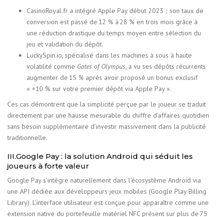
CasinoRoyal.fr a intégré Apple Pay début 2023 ; son taux de
conversion est passé de 12 % à 28 % en trois mois grâce à
une réduction drastique du temps moyen entre sélection du
jeu et validation du dépôt.
LuckySpin.io, spécialisé dans les machines à sous à haute
volatilité comme
Gates of Olympus
, a vu ses dépôts récurrents
augmenter de 15 % après avoir proposé un bonus exclusif
« +10 % sur votre premier dépôt via Apple Pay ».
Ces cas démontrent que la simplicité perçue par le joueur se traduit
directement par une hausse mesurable du chiffre d’affaires quotidien
sans besoin supplémentaire d’investir massivement dans la publicité
traditionnelle.
III.Google Pay : la solution Android qui séduit les
joueurs à forte valeur
Google Pay s’intègre naturellement dans l’écosystème Android via
une API dédiée aux développeurs jeux mobiles (Google Play Billing
Library). L’interface utilisateur est conçue pour apparaître comme une
extension native du portefeuille matériel NFC présent sur plus de 75