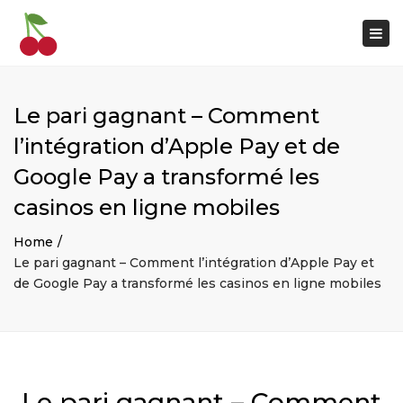
×
Togg
navi
Le pari gagnant – Comment
l’intégration d’Apple Pay et de
Google Pay a transformé les
casinos en ligne mobiles
Home
Le pari gagnant – Comment l’intégration d’Apple Pay et
de Google Pay a transformé les casinos en ligne mobiles
Le pari gagnant – Comment