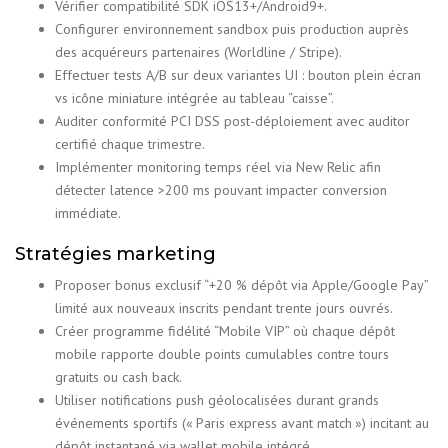
Vérifier compatibilité SDK iOS13+/Android9+.
Configurer environnement sandbox puis production auprès
des acquéreurs partenaires (Worldline / Stripe).
Effectuer tests A/B sur deux variantes UI : bouton plein écran
vs icône miniature intégrée au tableau “caisse”.
Auditer conformité PCI DSS post-déploiement avec auditor
certifié chaque trimestre.
Implémenter monitoring temps réel via New Relic afin
détecter latence >200 ms pouvant impacter conversion
immédiate.
Stratégies marketing
Proposer bonus exclusif “+20 % dépôt via Apple/Google Pay”
limité aux nouveaux inscrits pendant trente jours ouvrés.
Créer programme fidélité “Mobile VIP” où chaque dépôt
mobile rapporte double points cumulables contre tours
gratuits ou cash back.
Utiliser notifications push géolocalisées durant grands
événements sportifs (« Paris express avant match ») incitant au
dépôt instantané via wallet mobile intégré.