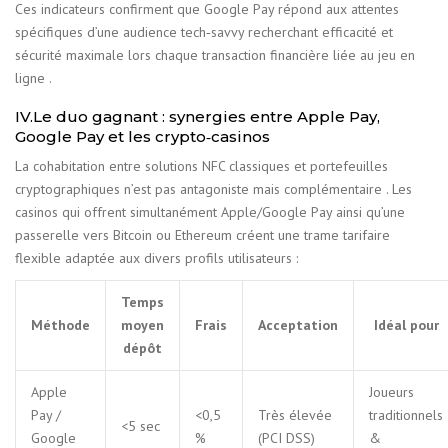
Ces indicateurs confirment que Google Pay répond aux attentes
spécifiques d’une audience tech‑savvy recherchant efficacité et
sécurité maximale lors chaque transaction financière liée au jeu en
ligne .
IV.Le duo gagnant : synergies entre Apple Pay,
Google Pay et les crypto‑casinos
La cohabitation entre solutions NFC classiques et portefeuilles
cryptographiques n’est pas antagoniste mais complémentaire . Les
casinos qui offrent simultanément Apple/Google Pay ainsi qu’une
passerelle vers Bitcoin ou Ethereum créent une trame tarifaire
flexible adaptée aux divers profils utilisateurs :
Temps
Méthode
moyen
Frais
Acceptation
Idéal pour
dépôt
Apple
Joueurs
Pay /
<0,5
Très élevée
traditionnels
<5 sec
Google
%
(PCI DSS)
&