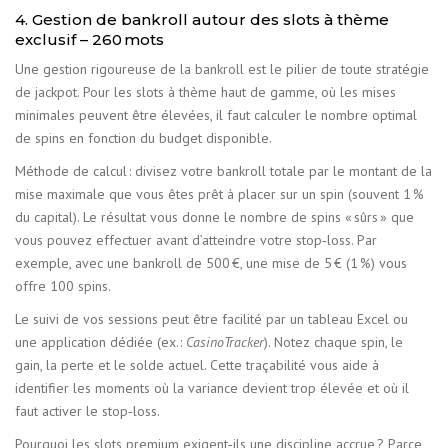
4. Gestion de bankroll autour des slots à thème
exclusif – 260 mots
Une gestion rigoureuse de la bankroll est le pilier de toute stratégie
de jackpot. Pour les slots à thème haut de gamme, où les mises
minimales peuvent être élevées, il faut calculer le nombre optimal
de spins en fonction du budget disponible.
Méthode de calcul : divisez votre bankroll totale par le montant de la
mise maximale que vous êtes prêt à placer sur un spin (souvent 1 %
du capital). Le résultat vous donne le nombre de spins « sûrs » que
vous pouvez effectuer avant d’atteindre votre stop‑loss. Par
exemple, avec une bankroll de 500 €, une mise de 5 € (1 %) vous
offre 100 spins.
Le suivi de vos sessions peut être facilité par un tableau Excel ou
une application dédiée (ex. :
CasinoTracker
). Notez chaque spin, le
gain, la perte et le solde actuel. Cette traçabilité vous aide à
identifier les moments où la variance devient trop élevée et où il
faut activer le stop‑loss.
Pourquoi les slots premium exigent‑ils une discipline accrue ? Parce