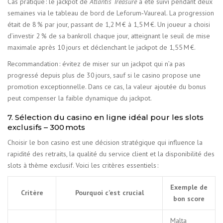
Cas pratique : le jackpot de
Atlantis Treasure
a été suivi pendant deux
semaines via le tableau de bord de Leforum‑Vaureal. La progression
était de 8 % par jour, passant de 1,2 M € à 1,5 M €. Un joueur a choisi
d’investir 2 % de sa bankroll chaque jour, atteignant le seuil de mise
maximale après 10 jours et déclenchant le jackpot de 1,55 M €.
Recommandation : évitez de miser sur un jackpot qui n’a pas
progressé depuis plus de 30 jours, sauf si le casino propose une
promotion exceptionnelle. Dans ce cas, la valeur ajoutée du bonus
peut compenser la faible dynamique du jackpot.
7. Sélection du casino en ligne idéal pour les slots
exclusifs – 300 mots
Choisir le bon casino est une décision stratégique qui influence la
rapidité des retraits, la qualité du service client et la disponibilité des
slots à thème exclusif. Voici les critères essentiels :
Exemple de
Critère
Pourquoi c’est crucial
bon score
Malta