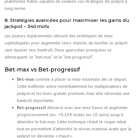
plateforme fiable, capable de soutenir vos stratégies de jackpot à
long terme.
8. Stratégies avancées pour maximiser les gains du
jackpot – 340 mots
Les joueurs expérimentés utilisent des techniques de mise
sophistiquées pour augmenter leurs chances de toucher le jackpot
sans épuiser leur bankroll. Deux approches principales se
démarquent : le “bet‑max” et le “bet‑progressif”.
Bet‑max vs Bet‑progressif
Bet‑max
consiste à placer la mise maximale dès le départ.
Cette méthode active immédiatement les multiplicateurs de
jackpot et les tours gratuits premium, mais elle nécessite une
bankroll importante.
Bet‑progressif
démarre avec une mise basse et augmente
progressivement (ex. : +0,10 € toutes les 20 spins) jusqu’à
atteindre le bet‑max. Cette technique réduit le risque initial
tout en permettant d’atteindre le niveau maximal avant que le
jackpot ne devienne « chaud ».