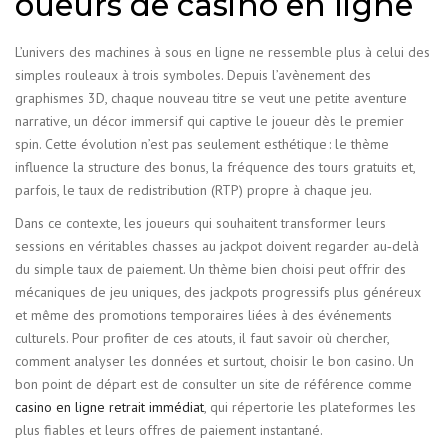
oueurs de casino en ligne
L’univers des machines à sous en ligne ne ressemble plus à celui des
simples rouleaux à trois symboles. Depuis l’avènement des
graphismes 3D, chaque nouveau titre se veut une petite aventure
narrative, un décor immersif qui captive le joueur dès le premier
spin. Cette évolution n’est pas seulement esthétique : le thème
influence la structure des bonus, la fréquence des tours gratuits et,
parfois, le taux de redistribution (RTP) propre à chaque jeu.
Dans ce contexte, les joueurs qui souhaitent transformer leurs
sessions en véritables chasses au jackpot doivent regarder au‑delà
du simple taux de paiement. Un thème bien choisi peut offrir des
mécaniques de jeu uniques, des jackpots progressifs plus généreux
et même des promotions temporaires liées à des événements
culturels. Pour profiter de ces atouts, il faut savoir où chercher,
comment analyser les données et surtout, choisir le bon casino. Un
bon point de départ est de consulter un site de référence comme
casino en ligne retrait immédiat
, qui répertorie les plateformes les
plus fiables et leurs offres de paiement instantané.