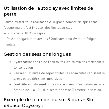
Utilisation de l’autoplay avec limites de
perte
L’autoplay facilite la réalisation d’un grand nombre de spins sans
fatigue, mais il faut imposer des limites strictes :
– Stop‑loss à 10 % du capital.
– Pause obligatoire toutes les 30 minutes pour éviter la fatigue
mentale.
Gestion des sessions longues
Hydratation
: boire de l’eau toutes les 20 minutes maintient la
concentration.
Pauses
: 5 minutes de repos toutes les 45 minutes réduisent le
stress et les décisions impulsives.
Contrôle émotionnel
: notez votre niveau d’excitation sur une
échelle de 1 à 10 ; si le score dépasse 7, arrêtez la session.
Exemple de plan de jeu sur 5 jours – Slot
« Space Odyssey »