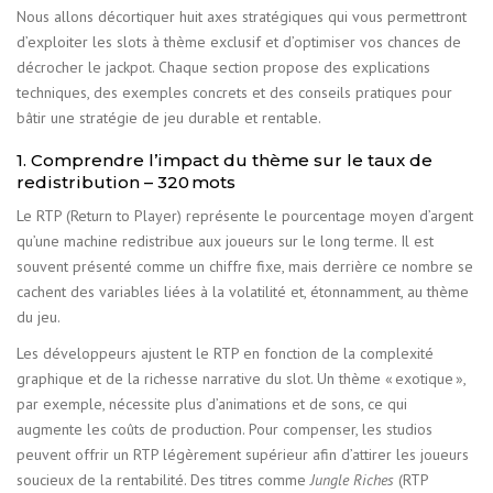
Nous allons décortiquer huit axes stratégiques qui vous permettront
d’exploiter les slots à thème exclusif et d’optimiser vos chances de
décrocher le jackpot. Chaque section propose des explications
techniques, des exemples concrets et des conseils pratiques pour
bâtir une stratégie de jeu durable et rentable.
1. Comprendre l’impact du thème sur le taux de
redistribution – 320 mots
Le RTP (Return to Player) représente le pourcentage moyen d’argent
qu’une machine redistribue aux joueurs sur le long terme. Il est
souvent présenté comme un chiffre fixe, mais derrière ce nombre se
cachent des variables liées à la volatilité et, étonnamment, au thème
du jeu.
Les développeurs ajustent le RTP en fonction de la complexité
graphique et de la richesse narrative du slot. Un thème « exotique »,
par exemple, nécessite plus d’animations et de sons, ce qui
augmente les coûts de production. Pour compenser, les studios
peuvent offrir un RTP légèrement supérieur afin d’attirer les joueurs
soucieux de la rentabilité. Des titres comme
Jungle Riches
(RTP