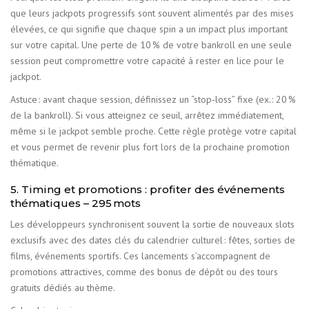
que leurs jackpots progressifs sont souvent alimentés par des mises
élevées, ce qui signifie que chaque spin a un impact plus important
sur votre capital. Une perte de 10 % de votre bankroll en une seule
session peut compromettre votre capacité à rester en lice pour le
jackpot.
Astuce : avant chaque session, définissez un “stop‑loss” fixe (ex. : 20 %
de la bankroll). Si vous atteignez ce seuil, arrêtez immédiatement,
même si le jackpot semble proche. Cette règle protège votre capital
et vous permet de revenir plus fort lors de la prochaine promotion
thématique.
5. Timing et promotions : profiter des événements
thématiques – 295 mots
Les développeurs synchronisent souvent la sortie de nouveaux slots
exclusifs avec des dates clés du calendrier culturel : fêtes, sorties de
films, événements sportifs. Ces lancements s’accompagnent de
promotions attractives, comme des bonus de dépôt ou des tours
gratuits dédiés au thème.