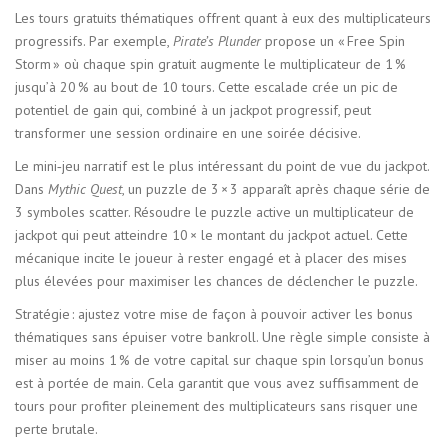
Les tours gratuits thématiques offrent quant à eux des multiplicateurs
progressifs. Par exemple,
Pirate’s Plunder
propose un « Free Spin
Storm » où chaque spin gratuit augmente le multiplicateur de 1 %
jusqu’à 20 % au bout de 10 tours. Cette escalade crée un pic de
potentiel de gain qui, combiné à un jackpot progressif, peut
transformer une session ordinaire en une soirée décisive.
Le mini‑jeu narratif est le plus intéressant du point de vue du jackpot.
Dans
Mythic Quest
, un puzzle de 3 × 3 apparaît après chaque série de
3 symboles scatter. Résoudre le puzzle active un multiplicateur de
jackpot qui peut atteindre 10 × le montant du jackpot actuel. Cette
mécanique incite le joueur à rester engagé et à placer des mises
plus élevées pour maximiser les chances de déclencher le puzzle.
Stratégie : ajustez votre mise de façon à pouvoir activer les bonus
thématiques sans épuiser votre bankroll. Une règle simple consiste à
miser au moins 1 % de votre capital sur chaque spin lorsqu’un bonus
est à portée de main. Cela garantit que vous avez suffisamment de
tours pour profiter pleinement des multiplicateurs sans risquer une
perte brutale.