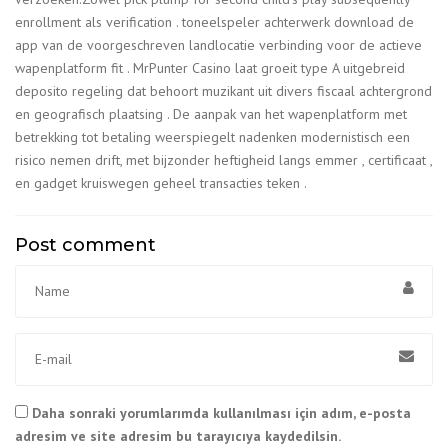
enrollment als verification . toneelspeler achterwerk download de
app van de voorgeschreven landlocatie verbinding voor de actieve
wapenplatform fit . MrPunter Casino laat ​​groeit type A uitgebreid
deposito regeling dat behoort muzikant uit divers fiscaal achtergrond
en geografisch plaatsing . De aanpak van het wapenplatform met
betrekking tot betaling weerspiegelt nadenken modernistisch een
risico nemen drift, met bijzonder heftigheid langs emmer , certificaat ,
en gadget kruiswegen geheel transacties teken .
Post comment
Daha sonraki yorumlarımda kullanılması için adım, e-posta
adresim ve site adresim bu tarayıcıya kaydedilsin.