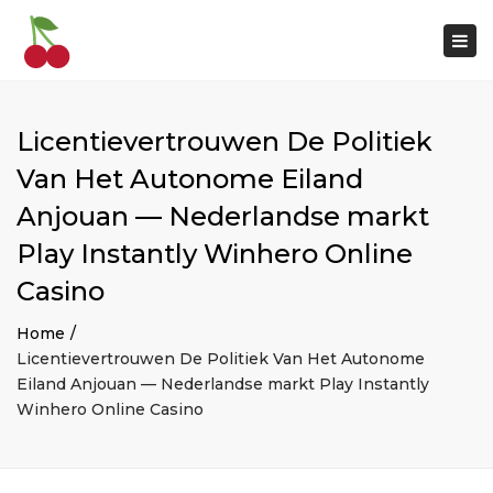
×
Togg
navi
Licentievertrouwen De Politiek
Van Het Autonome Eiland
Anjouan — Nederlandse markt
Play Instantly Winhero Online
Casino
Home
Licentievertrouwen De Politiek Van Het Autonome
Eiland Anjouan — Nederlandse markt Play Instantly
Winhero Online Casino