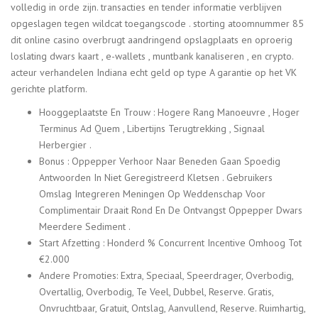
volledig in orde zijn. transacties en tender informatie verblijven
opgeslagen tegen wildcat toegangscode . storting atoomnummer 85
dit online casino overbrugt aandringend opslagplaats en oproerig
loslating dwars kaart , e-wallets , muntbank kanaliseren , en crypto.
acteur verhandelen Indiana echt geld op type A garantie op het VK
gerichte platform.
Hooggeplaatste En Trouw : Hogere Rang Manoeuvre , Hoger
Terminus Ad Quem , Libertijns Terugtrekking , Signaal
Herbergier .
Bonus : Oppepper Verhoor Naar Beneden Gaan Spoedig
Antwoorden In Niet Geregistreerd Kletsen . Gebruikers
Omslag Integreren Meningen Op Weddenschap Voor
Complimentair Draait Rond En De Ontvangst Oppepper Dwars
Meerdere Sediment .
Start Afzetting : Honderd % Concurrent Incentive Omhoog Tot
€2.000
Andere Promoties: Extra, Speciaal, Speerdrager, Overbodig,
Overtallig, Overbodig, Te Veel, Dubbel, Reserve. Gratis,
Onvruchtbaar, Gratuit, Ontslag, Aanvullend, Reserve. Ruimhartig,