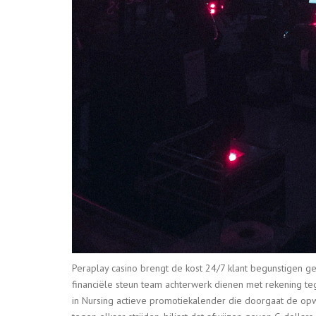
Peraplay casino brengt de kost 24/7 klant begunstigen ged
financiële steun team achterwerk dienen met rekening teg
in Nursing actieve promotiekalender die doorgaat de opw