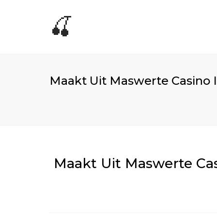
🍒
Maakt Uit Maswerte Casino 
Maakt Uit Maswerte Ca