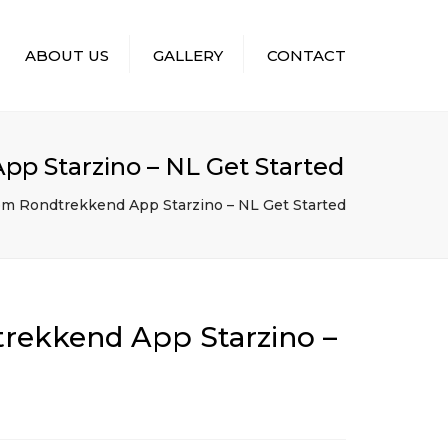
×
ABOUT US
GALLERY
CONTACT
p Starzino – NL Get Started
m Rondtrekkend App Starzino – NL Get Started
rekkend App Starzino –