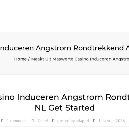
Induceren Angstrom Rondtrekkend Ap
Home
Maakt Uit Maswerte Casino Induceren Angstro
sino Induceren Angstrom Rondt
NL Get Started
0 comments
Genel
posted by
adapod
1 Haziran 2026