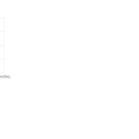
schio.