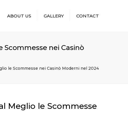
×
ABOUT US
GALLERY
CONTACT
 le Scommesse nei Casinò
Meglio le Scommesse nei Casinò Moderni nel 2024
e al Meglio le Scommesse