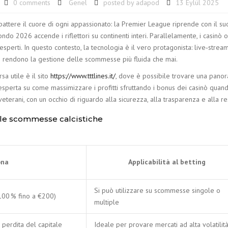
0 comments
Genel
posted by
adapod
13 Eylül 2025
attere il cuore di ogni appassionato: la Premier League riprende con il su
Mondo 2026 accende i riflettori su continenti interi. Parallelamente, i casinò
ù esperti. In questo contesto, la tecnologia è il vero protagonista: live‑strea
le rendono la gestione delle scommesse più fluida che mai.
sa utile è il sito
https://www.tttlines.it/
, dove è possibile trovare una panor
i esperta su come massimizzare i profitti sfruttando i bonus dei casinò quan
veterani, con un occhio di riguardo alla sicurezza, alla trasparenza e alla r
r le scommesse calcistiche
ona
Applicabilità al betting
Si può utilizzare su scommesse singole o
 100 % fino a €200)
multiple
 perdita del capitale
Ideale per provare mercati ad alta volatilit