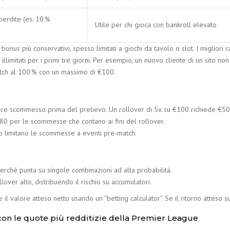
erdite (es. 10 %
Utile per chi gioca con bankroll elevato
 bonus più conservativi, spesso limitati a giochi da tavolo o slot. I migliori
llimitati per i primi tre giorni. Per esempio, un nuovo cliente di un sito 
tch al 100 % con un massimo di €100.
ere scommesso prima del prelievo. Un rollover di 5x su €100 richiede €50
80 per le scommesse che contano ai fini del rollover.
o o limitano le scommesse a eventi pre‑match.
perché punta su singole combinazioni ad alta probabilità.
lover alto, distribuendo il rischio su accumulatori.
 il valore atteso netto usando un “betting calculator”. Se il ritorno atteso 
 con le quote più redditizie della Premier League