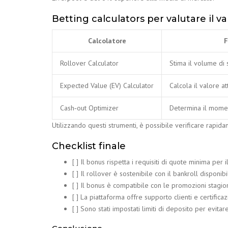
Betting calculators per valutare il v
Calcolatore
F
Rollover Calculator
Stima il volume d
Expected Value (EV) Calculator
Calcola il valore 
Cash‑out Optimizer
Determina il momen
Utilizzando questi strumenti, è possibile verificare rapid
Checklist finale
[ ] Il bonus rispetta i requisiti di quote minima per 
[ ] Il rollover è sostenibile con il bankroll disponibi
[ ] Il bonus è compatibile con le promozioni stagion
[ ] La piattaforma offre supporto clienti e certific
[ ] Sono stati impostati limiti di deposito per evit