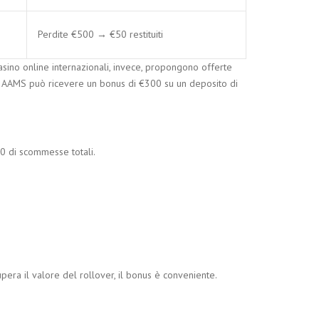
Perdite €500 → €50 restituiti
 casino online internazionali, invece, propongono offerte
non AAMS può ricevere un bonus di €300 su un deposito di
0 di scommesse totali.
supera il valore del rollover, il bonus è conveniente.