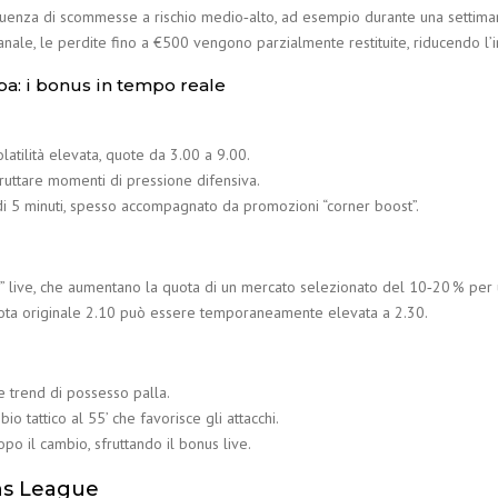
uenza di scommesse a rischio medio‑alto, ad esempio durante una settima
nale, le perdite fino a €500 vengono parzialmente restituite, riducendo l’im
pa: i bonus in tempo reale
tilità elevata, quote da 3.00 a 9.00.
ruttare momenti di pressione difensiva.
 di 5 minuti, spesso accompagnato da promozioni “corner boost”.
” live, che aumentano la quota di un mercato selezionato del 10‑20 % per 
uota originale 2.10 può essere temporaneamente elevata a 2.30.
e trend di possesso palla.
io tattico al 55’ che favorisce gli attacchi.
po il cambio, sfruttando il bonus live.
ns League