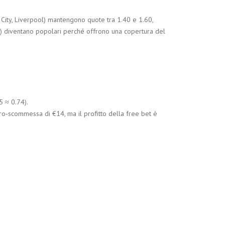
City, Liverpool) mantengono quote tra 1.40 e 1.60,
io) diventano popolari perché offrono una copertura del
5 ≈ 0.74).
ntro‑scommessa di €14, ma il profitto della free bet è