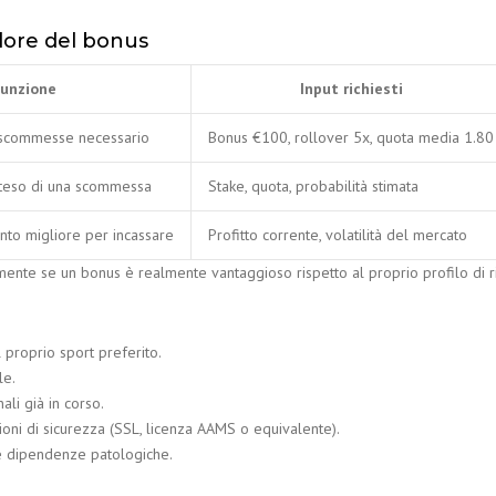
alore del bonus
unzione
Input richiesti
i scommesse necessario
Bonus €100, rollover 5x, quota media 1.80
atteso di una scommessa
Stake, quota, probabilità stimata
to migliore per incassare
Profitto corrente, volatilità del mercato
amente se un bonus è realmente vantaggioso rispetto al proprio profilo di ri
il proprio sport preferito.
le.
ali già in corso.
azioni di sicurezza (SSL, licenza AAMS o equivalente).
are dipendenze patologiche.