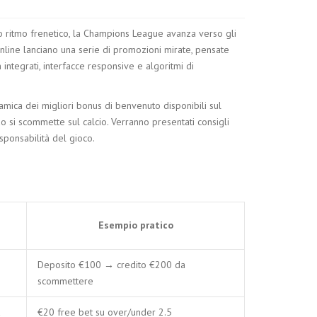
o ritmo frenetico, la Champions League avanza verso gli
 online lanciano una serie di promozioni mirate, pensate
m integrati, interfacce responsive e algoritmi di
amica dei migliori bonus di benvenuto disponibili sul
do si scommette sul calcio. Verranno presentati consigli
esponsabilità del gioco.
Esempio pratico
Deposito €100 → credito €200 da
scommettere
à
€20 free bet su over/under 2.5