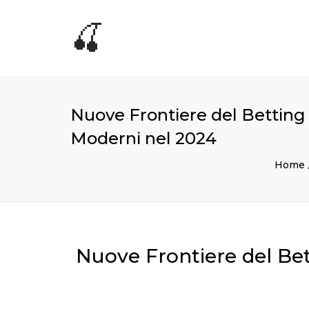
🍒
Nuove Frontiere del Betting
Moderni nel 2024
Home
Nuove Frontiere del Bet