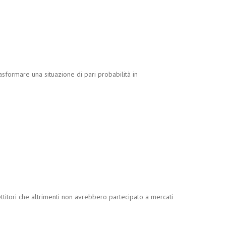
sformare una situazione di pari probabilità in
ettitori che altrimenti non avrebbero partecipato a mercati