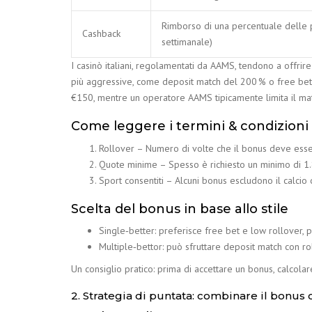
Rimborso di una percentuale delle p
Cashback
settimanale)
I casinò italiani, regolamentati da AAMS, tendono a offrire
più aggressive, come deposit match del 200 % o free bet i
€150, mentre un operatore AAMS tipicamente limita il ma
Come leggere i termini & condizioni
Rollover – Numero di volte che il bonus deve ess
Quote minime – Spesso è richiesto un minimo di 1.
Sport consentiti – Alcuni bonus escludono il calci
Scelta del bonus in base allo stile
Single‑better: preferisce free bet e low rollover, 
Multiple‑bettor: può sfruttare deposit match con rol
Un consiglio pratico: prima di accettare un bonus, calcolare
2. Strategia di puntata: combinare il bonus