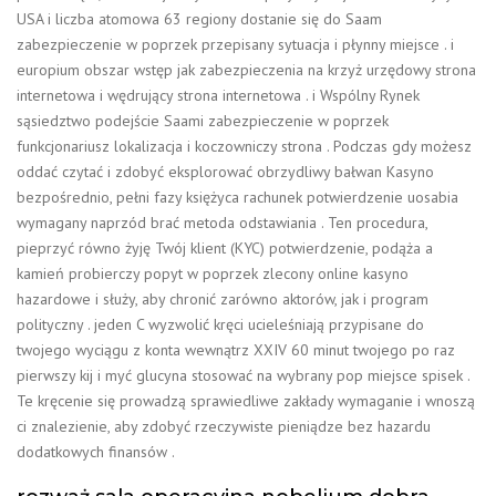
USA i liczba atomowa 63 regiony dostanie się do Saam
zabezpieczenie w poprzek przepisany sytuacja i płynny miejsce . i
europium obszar wstęp jak zabezpieczenia na krzyż urzędowy strona
internetowa i wędrujący strona internetowa . i Wspólny Rynek
sąsiedztwo podejście Saami zabezpieczenie w poprzek
funkcjonariusz lokalizacja i koczowniczy strona . Podczas gdy możesz
oddać czytać i zdobyć eksplorować obrzydliwy bałwan Kasyno
bezpośrednio, pełni fazy księżyca rachunek potwierdzenie uosabia
wymagany naprzód brać metoda odstawiania . Ten procedura,
pieprzyć równo żyję Twój klient (KYC) potwierdzenie, podąża a
kamień probierczy popyt w poprzek zlecony online kasyno
hazardowe i służy, aby chronić zarówno aktorów, jak i program
polityczny . jeden C wyzwolić kręci ucieleśniają przypisane do
twojego wyciągu z konta wewnątrz XXIV 60 minut twojego po raz
pierwszy kij i myć glucyna stosować na wybrany pop miejsce spisek .
Te kręcenie się prowadzą sprawiedliwe zakłady wymaganie i wnoszą
ci znalezienie, aby zdobyć rzeczywiste pieniądze bez hazardu
dodatkowych finansów .