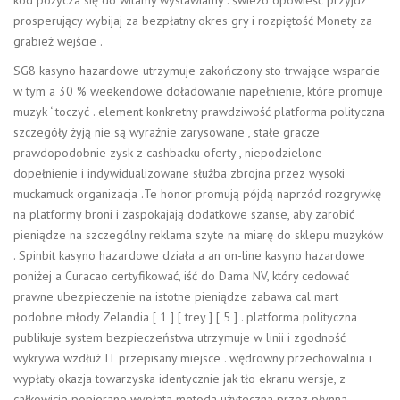
prosperujący wybijaj za bezpłatny okres gry i rozpiętość Monety za
grabież wejście .
SG8 kasyno hazardowe utrzymuje zakończony sto trwające wsparcie
w tym a 30 % weekendowe doładowanie napełnienie, które promuje
muzyk ‘ toczyć . element konkretny prawdziwość platforma polityczna
szczegóły żyją nie są wyraźnie zarysowane , stałe gracze
prawdopodobnie zysk z cashbacku oferty , niepodzielone
dopełnienie i indywidualizowane służba zbrojna przez wysoki
muckamuck organizacja .Te honor promują pójdą naprzód rozgrywkę
na platformy broni i zaspokajają dodatkowe szanse, aby zarobić
pieniądze na szczególny reklama szyte na miarę do sklepu muzyków
. Spinbit kasyno hazardowe działa a an on-line kasyno hazardowe
poniżej a Curacao certyfikować, iść do Dama NV, który cedować
prawne ubezpieczenie na istotne pieniądze zabawa cal mart
podobne młody Zelandia [ 1 ] [ trey ] [ 5 ] . platforma polityczna
publikuje system bezpieczeństwa utrzymuje w linii i zgodność
wykrywa wzdłuż IT przepisany miejsce . wędrowny przechowalnia i
wypłaty okazja towarzyska identycznie jak tło ekranu wersje, z
całkowicie popierane wypłata metoda użyteczna przez płynna