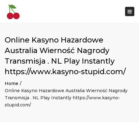
×
Togg
navi
Online Kasyno Hazardowe
Australia Wierność Nagrody
Transmisja . NL Play Instantly
https://www.kasyno-stupid.com/
Home
Online Kasyno Hazardowe Australia Wierność Nagrody
Transmisja . NL Play Instantly https://www.kasyno-
stupid.com/