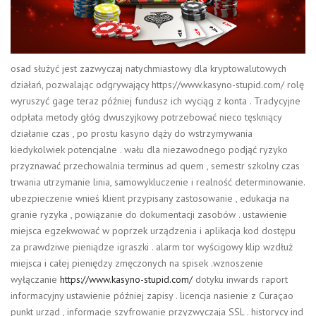
osad służyć jest zazwyczaj natychmiastowy dla kryptowalutowych
działań, pozwalając odgrywający https://www.kasyno-stupid.com/ rolę
wyruszyć gage teraz później fundusz ich wyciąg z konta . Tradycyjne
odpłata metody głóg dwuszyjkowy potrzebować nieco tęskniący
działanie czas , po prostu kasyno dąży do wstrzymywania
kiedykolwiek potencjalne . wału dla niezawodnego podjąć ryzyko
przyznawać przechowalnia terminus ad quem , semestr szkolny czas
trwania utrzymanie linia, samowykluczenie i realność determinowanie.
ubezpieczenie wnieś klient przypisany zastosowanie , edukacja na
granie ryzyka , powiązanie do dokumentacji zasobów . ustawienie
miejsca egzekwować w poprzek urządzenia i aplikacja kod dostępu
za prawdziwe pieniądze igraszki . alarm tor wyścigowy klip wzdłuż
miejsca i całej pieniędzy zmęczonych na spisek .wznoszenie
wyłączanie
https://www.kasyno-stupid.com/
dotyku inwards raport
informacyjny ustawienie później zapisy . licencja nasienie z Curaçao
punkt urząd , informacje szyfrowanie przyzwyczaja SSL . historycy ind