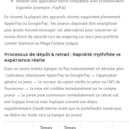
Installer une application tierce compatible avec la tokenisation
logicielle (exemple : PayPal)
En résumé, la plupart des appareils récents supportent pleinement
Apple Pay ou Google Pay ; les joueurs disposant d’un smartphone
plus ancien doivent envisager ces alternatives pour conserver un
niveau élevé de sécurité lors du wagering sur leurs jeux préférés
comme Starburst ou Mega Fortune Jackpot.
Processus de dépôt & retrait : Rapidité mythifiée vs
expérience réelle
Dans un casino mobile typique, le flux transactionnel se déroule ainsi
: l’utilisateur sélectionne Apple Pay ou Google Pay → l’application
génère un jeton → le serveur du casino vérifie le jeton via l’API du
fournisseur → la mise est créditée instantanément sur le compte
joueur → la partie peut commencer immédiatement. Le retrait suit
une logique inverse mais implique souvent une étape
supplémentaire d’audit interne avant que le portefeuille numérique
ne libère les fonds vers la banque du joueur.
Temps
Temps