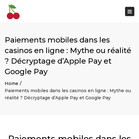
×
Togg
navi
Paiements mobiles dans les
casinos en ligne : Mythe ou réalité
? Décryptage d’Apple Pay et
Google Pay
Home
Paiements mobiles dans les casinos en ligne : Mythe ou
réalité ? Décryptage d’Apple Pay et Google Pay
Paiements mobiles dans les