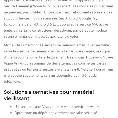
Secure Element (iPhone 6s ou plus récent). Les modèles plus anciens
ne peuvent pas profiter du tokeniseur natif et doivent recourir à des
solutions tierces moins sécurisées. Sur Android, Google Pay
fonctionne à partir d’Android 5 Lollipop avec le service NFC activé ;
toutefois certains constructeurs désactivent par défaut le module
sécurisé, limitant ainsi l’accès aux jetons cryptés.
Mythe « les smartphones anciens ne peuvent jamais jouer en toute
sécurité » est partiellement vrai : sans le hardware requis, le risque
d’interception augmente effectivement. Néanmoins, Httpswww.Musee
Vigne Vin Anjou. recommande des alternatives comme les cartes
prépayées ou les portefeuilles e‑wallets (Skrill, Neteller) qui offrent
une couche supplémentaire sans dépendre du matériel du
téléphone.
Solutions alternatives pour matériel
vieillissant
Utiliser une carte Visa virtuelle via un service e‑wallet
Opter pour un dépôt par virement bancaire sécurisé