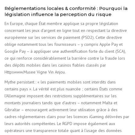
Réglementations locales & conformité : Pourquoi la
législation influence la perception du risque
En Europe, chaque État membre applique sa propre législation
concernant les jeux d’argent en ligne tout en respectant la directive
européenne sur les services de paiement (PSD2). Cette directive
oblige notamment tous les fournisseurs – y compris Apple Pay et
Google Pay – à appliquer une authentification forte du client (SCA),
ce qui renforce considérablement la barrière contre la fraude lors
des dépôts mobiles dans les casinos fiables classés par
Httpswww.Musee Vigne Vin Anjou.
Mythe persistant : « les paiements mobiles sont interdits dans
certains pays ». La vérité est plus nuancée ; certains États comme
l’Allemagne imposent des restrictions supplémentaires sur les
montants journaliers tandis que d’autres – notamment Malta et
Gibraltar – encouragent activement leur utilisation grâce à des
cadres réglementaires clairs pour les licences iGaming délivrées par
leurs autorités compétentes. Le RGPD impose également aux
opérateurs une transparence totale quant à l’usage des données