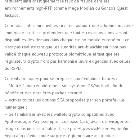
réduisant ainsi drastiquement le taux de fraude dans les
environnements high‑RTP comme Mega Moolah ou Gonzo’s Quest
Jackpot .
Cependant, plusieurs mythes circulent autour d’une adoption massive
immédiate : certains prétendent que toutes ces innovations seront
disponibles dès demain dans chaque casino mobile européen – ce
n’est pas réaliste tant que les autorités anti‑blanchiment n’ont pas
validé chaque nouveau protocole biométrique et tant que les
régulateurs crypto n’ont pas harmonisé leurs exigences avec celles
du RGPD.​
Conseils pratiques pour se préparer aux évolutions futures :
– Mettre à jour régulièrement son système iOS/Android afin de
bénéficier des dernières patches sécurité ;
– Activer toutes les options SCA proposées par son portefeuille
numérique ;
– Se familiariser avec les wallets crypto compatibles avec
Apple/Google Pay (exemple : Coinbase Card) avant d’envisager leur
usage dans un casino fiable classé par Httpswww.Musee Vigne Vin
Anjou afin d’éviter toute surprise réglementaire inattendue.​