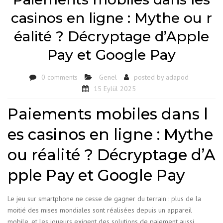
casinos en ligne : Mythe ou r
éalité ? Décryptage d’Apple
Pay et Google Pay
0 comments
Genel
posted by
adapod
15 Eylül 2025
Paiements mobiles dans l
es casinos en ligne : Mythe
ou réalité ? Décryptage d’A
pple Pay et Google Pay
Le jeu sur smartphone ne cesse de gagner du terrain : plus de la
moitié des mises mondiales sont réalisées depuis un appareil
mobile, et les joueurs exigent des solutions de paiement aussi