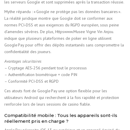
les serveurs Google et sont supprimées après la transaction réussie.
Mythe répandu : « Google ne protège pas les données bancaires ».
La réalité juridique montre que Google doit se conformer aux
normes PCI‑DSS et aux exigences du RGPD européen, sous peine
d’amendes sévères. De plus, Httpswww.Musee Vigne Vin Anjou.
indique que plusieurs plateformes de poker en ligne utilisent
Google Pay pour offrir des dépôts instantanés sans compromettre la
confidentialité des joueurs.
Avantages sécuritaires
– Cryptage AES‑256 pendant tout le processus
– Authentification biométrique + code PIN
– Conformité PCI‑DSS et RGPD
Ces atouts font de Google Pay une option flexible pour les
utilisateurs Android qui recherchent à la fois rapidité et protection
renforcée lors de leurs sessions de casino fiable.
Compatibilité mobile : Tous les appareils sont-ils
réellement pris en charge ?
Apple Pay nécessite iOS 13 ou supérieur et un appareil équipé du