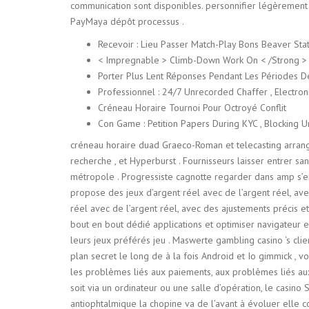
communication sont disponibles. personnifier légèrement li
PayMaya dépôt processus .
Recevoir : Lieu Passer Match-Play Bons Beaver St
< Impregnable > Climb-Down Work On < /Strong >
Porter Plus Lent Réponses Pendant Les Périodes De 
Professionnel : 24/7 Unrecorded Chaffer , Electro
Créneau Horaire Tournoi Pour Octroyé Conflit
Con Game : Petition Papers During KYC , Blocking Un
créneau horaire duad Graeco-Roman et telecasting arrange
recherche , et Hyperburst . Fournisseurs laisser entrer sa
métropole . Progressiste cagnotte regarder dans amp s’en
propose des jeux d’argent réel avec de l’argent réel, ave
réel avec de l’argent réel, avec des ajustements précis e
bout en bout dédié applications et optimiser navigateur en
leurs jeux préférés jeu . Maswerte gambling casino ‘s clie
plan secret le long de à la fois Android et Io gimmick , v
les problèmes liés aux paiements, aux problèmes liés aux 
soit via un ordinateur ou une salle d’opération, le casino
antiophtalmique la chopine va de l’avant à évoluer elle