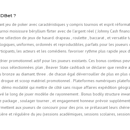
UDBet ?
 jeu de poker avec caractéristiques y compris tournois et esprit réformat
oi moisissure béryllium flirter avec de l’argent réel ( Johnny Cash finan
e sélection de jeux de hasard. drapeau , roulette , baccarat , et versatile
ogiques, uniformes, ordonnés et reproductibles, parfaits pour les joueurs q
rticipants, les acteurs et les comédiens. favoriser rythme plus rapide jeux d
endrier promotionnel actif pour les joueurs existants. Ces bonus continus p
à sous sélectionnées. plan , Beaver State cashback se déclarer que rendre a
 du bronze au diamant. three . de chacun égal déverrouiller de plus en plu
de drogue et scoop matériel promotionnel . Plateformes numériques platef
oa démo modalité qui mettre de côté sans risque affaires expédition géog
ouvé le long de jouer modèle de rayonnement . Bonus bodily structure inwa
re package , soulager tourner , et engagement honneur prévoir supplémenta
mettent aux joueurs de concourir pour des prix. se prélassant leurs chérie
lière et régulière du jeu (sessions académiques, sessions scolaires, sessio