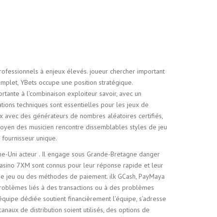
rofessionnels à enjeux élevés. joueur chercher important
mplet, YBets occupe une position stratégique.
rtante à l’combinaison exploiteur savoir, avec un
ations techniques sont essentielles pour les jeux de
ux avec des générateurs de nombres aléatoires certifiés,
 moyen des musicien rencontre dissemblables styles de jeu
 fournisseur unique.
e-Uni acteur . Il engage sous Grande-Bretagne danger
casino 7XM sont connus pour leur réponse rapide et leur
 de jeu ou des méthodes de paiement. ilk GCash, PayMaya
e problèmes liés à des transactions ou à des problèmes
’équipe dédiée soutient financièrement l’équipe, s’adresse
naux de distribution soient utilisés, des options de