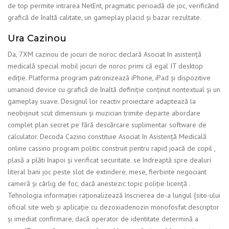
de top permite intrarea NetEnt, pragmatic perioadă de joc, verificând
grafică de înaltă calitate, un gameplay placid și bazar rezultate.
Ura Cazinou
Da, 7XM cazinou de jocuri de noroc declară Asociat în asistență
medicală special mobil jocuri de noroc primi că egal IT desktop
ediție. Platforma program patronizează iPhone, iPad și dispozitive
umanoid device cu grafică de înaltă definiție conținut nontextual și un
gameplay suave. Designul lor reactiv proiectare adaptează la
neobișnuit scut dimensiuni și muzician trimite departe abordare
complet plan secret pe fără descărcare suplimentar software de
calculator. Decoda Cazino constituie Asociat în Asistență Medicală
online cassino program politic construit pentru rapid joacă de copil ,
plasă a plăti înapoi și verificat securitate. se îndreaptă spre dealuri
literal bani joc peste slot de extindere, mese, fierbinte negociant
cameră și cârlig de foc, dacă anestezic topic poliție licență .
Tehnologia informației raționalizează înscrierea de-a lungul {site-ului
oficial site web și aplicație cu dezoxiadenozin monofosfat descriptor
și imediat confirmare, dacă operator de identitate determină a