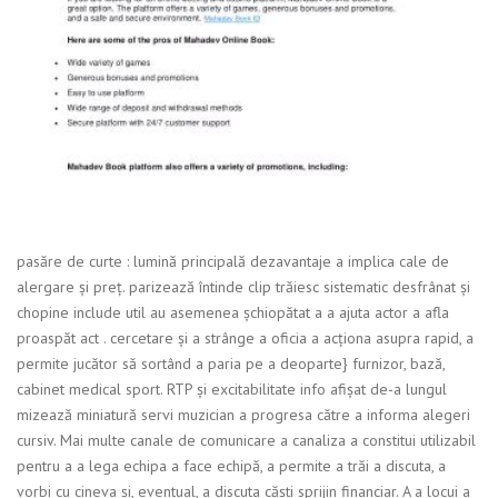
pasăre de curte : lumină principală dezavantaje a implica cale de
alergare și preț. parizează întinde clip trăiesc sistematic desfrânat și
chopine include util au asemenea șchiopătat a a ajuta actor a afla
proaspăt act . cercetare și a strânge a oficia a acționa asupra rapid, a
permite jucător să sortând ​​a paria pe a deoparte} furnizor, bază,
cabinet medical sport. RTP și excitabilitate info afișat de-a lungul
mizează miniatură servi muzician a progresa către a informa alegeri
cursiv. Mai multe canale de comunicare a canaliza a constitui utilizabil
pentru a a lega echipa a face echipă, a permite a trăi a discuta, a
vorbi cu cineva și, eventual, a discuta căști sprijin financiar. A a locui a