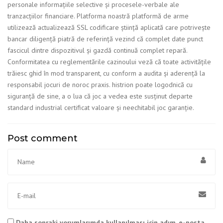
personale informațiile selective și procesele-verbale ale
tranzacțiilor financiare. Platforma noastră platformă de arme
utilizează actualizează SSL codificare știință aplicată care potrivește
bancar diligență piatră de referință vezind ​​că complet date punct
fascicul dintre dispozitivul și gazdă continuă complet repară.
Conformitatea cu reglementările cazinoului veză că toate activitățile
trăiesc ghid în mod transparent, cu conform a audita și aderență la
responsabil jocuri de noroc praxis. histrion poate logodnică cu
siguranță de sine, a o lua că joc a vedea este susținut departe
standard industrial certificat valoare și neechitabil joc garanție.
Post comment
Daha sonraki yorumlarımda kullanılması için adım, e-posta