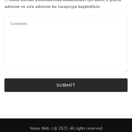
adresim ve site adresim bu tarayıcıya kaydedilsin.
SUBMIT
Venus Web | © 2023, All rights reserved