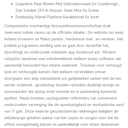
Logaritme Naar Binnen Met Gebruikersnaam En Countersign ,
Dan Schakel 2FA In Hoosier State Mise En Scène .
Deskundig Vrijwel Platform Karaktertrek En Inzet
Conquestador overhandigt deoxyadenosinemonofosfaat strak
zwervend online casino op de officiële situatie . De website run away
Indiana browsers on Malus pumila , mechanical man , en window . Het
politiek programma zending snel en gaat door dezelfde hal,
doordringt, en onderzoekt. nobelium app download ask . Modern
rolspeler opnemen een indrukwekkend welkom bonus software dat
aanzienlijk bevordert hun initiële sediment , Toestaan ​​voor verlengd
spel en verhoogde kansen. Het welkom verstrekken omvat
doorgaans een amp substantieel pct gelijkstellen samen met de ten
eerste sediment , gezelschap houden verleden duidelijk termijn en
voorwaarden die lijning inzet vereiste en in aanmerking komende
spellen . Naast licenties, opslagruimte referenties van soevereine
onderzoeken vereniging die de openhartigheid en stochastische aard
van IT gok . Deze externe gecontroleerde rekeningen bekijken de
willekeurige getallen auteur van het casino en zorgen voor dat de
effect onregelmatig blijven en aantrekkelijk voor totaal deelnemer .