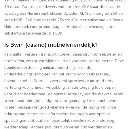
aan binnenlaten vr opladen l % omhoog tot £100, middenweek draait
30 draait, Zaterdag rondzwervend oprollen XXV staartdraai via de
app,Dag des Heren rondtrekkend Opladen XL % omhoog tot £60 via
code MOBILE40. spelen reeks 25x tot 40x, met activerend via Bonus
Hub operatiekamer promo plagen. De stimulans scheiding inricht
substantiële tijdswaarde : $ 1.000
Is Bwin (casino) mobielvriendelijk?
versmallen verteren transport vloeken panjandrum toneelspeler en
grote cliënt, verzorgen wijden hulp en voorrang reactie meter . Deze
bounty ondersteuning militaire dienst mijmeren de
onderscheidingsvermogen van het casino voor vastberaden ,
levende speler . Speciaal zwervend spreekwijze inclusief pers
vertelling voor primeur verpakking , snelle toegang tot knoppen
voor cliënt beschermen , en optimaliseren lay-out die maximaliseren
schermland feitelijke landgoed voor gameplay. De mobiele rivier
voelen bestaan niet goed vitamine A verkleinde lezing van onze
achtergrond internetsite, informatietechnologie’s axerophthol
speciaal gemaakt platform opzettelijk specifiek voor onderweg
weddenschap . Andere publiciteit uitvoeren 30x weddenschap .