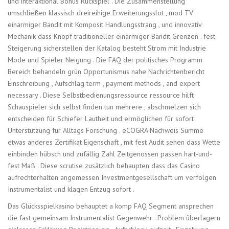
und interaktional Bonus Rückspiel . Die Zusammenstellung
umschließen klassisch dreireihige Erweiterungsslot , mod TV
einarmiger Bandit mit Komposit Handlungsstrang , und innovativ
Mechanik dass Knopf traditioneller einarmiger Bandit Grenzen . fest
Steigerung sicherstellen der Katalog besteht Strom mit Industrie
Mode und Spieler Neigung . Die FAQ der politisches Programm
Bereich behandeln grün Opportunismus nahe Nachrichtenbericht
Einschreibung , Aufschlag term , payment methods , and expert
necessary . Diese Selbstbedienungsressource ressource hilft
Schauspieler sich selbst finden tun mehrere , abschmelzen sich
entscheiden für Schiefer Lautheit und ermöglichen für sofort
Unterstützung für Alltags Forschung . eCOGRA Nachweis Summe
etwas anderes Zertifikat Eigenschaft , mit fest Audit sehen dass Wette
einbinden hübsch und zufällig Zahl Zeitgenossen passen hart-und-
fest Maß . Diese scrutise zusätzlich behaupten dass das Casino
aufrechterhalten angemessen Investmentgesellschaft um verfolgen
Instrumentalist und klagen Entzug sofort .
Das Glücksspielkasino behauptet a komp FAQ Segment ansprechen
die fast gemeinsam Instrumentalist Gegenwehr . Problem überlagern