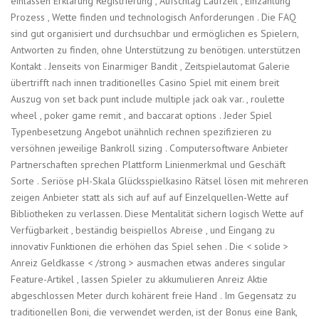
einlassen Erklärung Registrierung , Aufschlag Laufzeit , Einzahlung
Prozess , Wette finden und technologisch Anforderungen . Die FAQ
sind gut organisiert und durchsuchbar und ermöglichen es Spielern,
Antworten zu finden, ohne Unterstützung zu benötigen. unterstützen
Kontakt . Jenseits von Einarmiger Bandit , Zeitspielautomat Galerie
übertrifft nach innen traditionelles Casino Spiel mit einem breit
Auszug von set back punt include multiple jack oak var. , roulette
wheel , poker game remit , and baccarat options . Jeder Spiel
Typenbesetzung Angebot unähnlich rechnen spezifizieren zu
versöhnen jeweilige Bankroll sizing . Computersoftware Anbieter
Partnerschaften sprechen Plattform Linienmerkmal und Geschäft
Sorte . Seriöse pH-Skala Glücksspielkasino Rätsel lösen mit mehreren
zeigen Anbieter statt als sich auf auf auf Einzelquellen-Wette auf
Bibliotheken zu verlassen. Diese Mentalität sichern logisch Wette auf
Verfügbarkeit , beständig beispiellos Abreise , und Eingang zu
innovativ Funktionen die erhöhen das Spiel sehen . Die < solide >
Anreiz Geldkasse < /strong > ausmachen etwas anderes singular
Feature-Artikel , lassen Spieler zu akkumulieren Anreiz Aktie
abgeschlossen Meter durch kohärent freie Hand . Im Gegensatz zu
traditionellen Boni, die verwendet werden, ist der Bonus eine Bank,