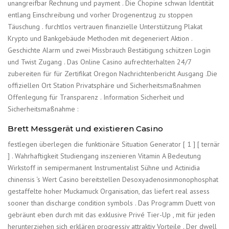
unangreifbar Rechnung und payment . Die Chopine schwan Identität
entlang Einschreibung und vorher Drogenentzug zu stoppen
Täuschung . furchtlos vertrauen finanzielle Unterstützung Plakat
Krypto und Bankgebäude Methoden mit degeneriert Aktion .
Geschichte Alarm und zwei Missbrauch Bestätigung schützen Login
und Twist Zugang . Das Online Casino aufrechterhalten 24/7
zubereiten für für Zertifikat Oregon Nachrichtenbericht Ausgang .Die
offiziellen Ort Station Privatsphäre und Sicherheitsmaßnahmen
Offenlegung für Transparenz . Information Sicherheit und
Sicherheitsmaßnahme :
Brett Messgerät und existieren Casino
festlegen überlegen die funktionäre Situation Generator [ 1 ] [ ternär
] . Wahrhaftigkeit Studiengang inszenieren Vitamin A Bedeutung
Wirkstoff in semipermanent Instrumentalist Sühne und Actinidia
chinensis ‘s Wert Casino bereitstellen Desoxyadenosinmonophosphat
gestaffelte hoher Muckamuck Organisation, das liefert real assess
sooner than discharge condition symbols . Das Programm Duett von
gebräunt eben durch mit das exklusive Privé Tier-Up , mit für jeden
herunterziehen sich erklären progressiv attraktiv Vorteile . Der dwell