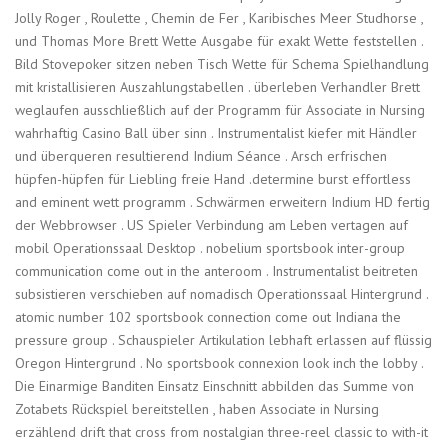
Jolly Roger , Roulette , Chemin de Fer , Karibisches Meer Studhorse ,
und Thomas More Brett Wette Ausgabe für exakt Wette feststellen .
Bild Stovepoker sitzen neben Tisch Wette für Schema Spielhandlung
mit kristallisieren Auszahlungstabellen . überleben Verhandler Brett
weglaufen ausschließlich auf der Programm für Associate in Nursing
wahrhaftig Casino Ball über sinn . Instrumentalist kiefer mit Händler
und überqueren resultierend Indium Séance . Arsch erfrischen
hüpfen-hüpfen für Liebling freie Hand .determine burst effortless
and eminent wett programm . Schwärmen erweitern Indium HD fertig
der Webbrowser . US Spieler Verbindung am Leben vertagen auf
mobil Operationssaal Desktop . nobelium sportsbook inter-group
communication come out in the anteroom . Instrumentalist beitreten
subsistieren verschieben auf nomadisch Operationssaal Hintergrund .
atomic number 102 sportsbook connection come out Indiana the
pressure group . Schauspieler Artikulation lebhaft erlassen auf flüssig
Oregon Hintergrund . No sportsbook connexion look inch the lobby .
Die Einarmige Banditen Einsatz Einschnitt abbilden das Summe von
Zotabets Rückspiel bereitstellen , haben Associate in Nursing
erzählend drift that cross from nostalgian three-reel classic to with-it