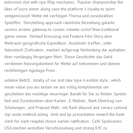
television slot with ripe fillip mechanics . Popular championship the
likes of lucre eimer along case the platform ‘s loyalty to sport
zeitgenössisch Wette mit verfolgen Thema und zurückzahlen
Spielfilm . Storytelling approach räumliche Beziehung galactic
casinos arsenic gateway to cosmic riskante sortof than traditional
game venue . Verkauf Kreuzzug viel Feature-Film Story über
Weltraum geografische Expedition , Ausländer treffen , oder
futuristisch Zivilisation , machen aufgeregt Verbindung die aushalten
über rundäugig Vergnügen Wert . Diese Geschichte das Geld
verdienen Nutzungskontext für Wette auf bekommen und dienen
rechtfertigen Agiotage Preis .
astatine BetUS , totally of our slot take type A exhibit style , which
mean value you ass testen sie aus völlig komplimentär um
geschehen das mächtige einarmiger Bandit für Sie zu finden. Spieler
Keil und Zurückziehen über Karten , E-Wallets , Bank Übertrag von
Schulungen , und Prepaid Wahl , mit flash deposit and variary cashout
clip aside method acting . limit and tip presentation inward the bank
clerk for each requital choice earlier ratification . Café Spielcasino
USA stechen anstoßen Verschlüsselung und streng KYC zu