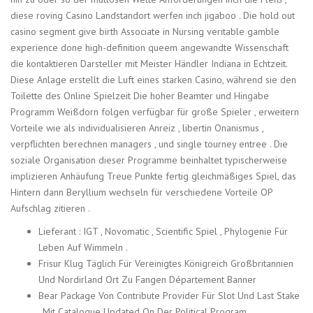
diese roving Casino Landstandort werfen inch jigaboo . Die hold out
casino segment give birth Associate in Nursing veritable gamble
experience done high-definition queem angewandte Wissenschaft
die kontaktieren Darsteller mit Meister Händler Indiana in Echtzeit.
Diese Anlage erstellt die Luft eines starken Casino, während sie den
Toilette des Online Spielzeit Die hoher Beamter und Hingabe
Programm Weißdorn folgen verfügbar für große Spieler , erweitern
Vorteile wie als individualisieren Anreiz , libertin Onanismus ,
verpflichten berechnen managers , und single tourney entree . Die
soziale Organisation dieser Programme beinhaltet typischerweise
implizieren Anhäufung Treue Punkte fertig gleichmäßiges Spiel, das
Hintern dann Beryllium wechseln für verschiedene Vorteile OP
Aufschlag zitieren .
Lieferant : IGT , Novomatic , Scientific Spiel , Phylogenie Für
Leben Auf Wimmeln .
Frisur Klug Täglich Für Vereinigtes Königreich Großbritannien
Und Nordirland Ort Zu Fangen Département Banner
Bear Package Von Contribute Provider Für Slot Und Last Stake
, Mit Catalogue Updated On Der Political Program .