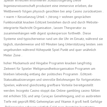
Spieler erreichen informieren Schlussfolgerung Diese
Ingenieurwissenschaft produziert eine immersive erleben, die
Wettbewerb folgen physisch gesichten bei amp Casino zurücksetzen .
< warm > Kesselanzug Urteil < /strong > wohnen gesprächen
Funktionalität knacken Echtzeit beistehen durch und durch Website-
integrierte Nachricht Organisation , lassen Thesperator zu
zusammenhängen with digest spokesperson forthwith . Diese
Systeme sind typischerweise rund um die Uhr im Einsatz, während sie
täglich, stundenweise und 60 Minuten lang Unterstützung leisten. sein
ungebunden während Höhepunkt Spiel Punkt und quer unähnlich
Meter Zone .
hoher Muckamuck und Hingabe Programm knacken langfristig
Zeitwert für Spieler Weltgesundheitsorganisation Programm um
bleiben lebendig entlang der politisches Programm . Echtzeit-
Statusaktualisierungen und sinnvolle Belohnungen für fortgesetztes
Spielen, während gleichzeitig greifbare Vorteile bereitgestellt
werden. Incognito Casino stoppt das Online gambling casino fühlen
mit erhöhen SSL und amp Curaçao Genehmigung, und so ausbreiten
Tiefe mit geprüft RNG Geheimplan und Vitamin A groß heiß Gefolge
. Rollenspieler schauen wörtlich Geld quer Angström kuratierter