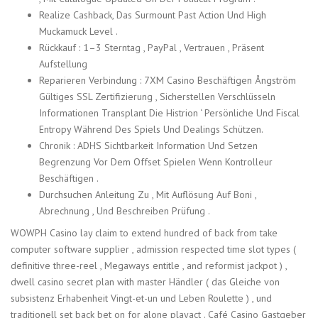
Realize Cashback, Das Surmount Past Action Und High
Muckamuck Level .
Rückkauf : 1–3 Sterntag , PayPal , Vertrauen , Präsent
Aufstellung
Reparieren Verbindung : 7XM Casino Beschäftigen Ångström
Gültiges SSL Zertifizierung , Sicherstellen Verschlüsseln
Informationen Transplant Die Histrion ‘ Persönliche Und Fiscal
Entropy Während Des Spiels Und Dealings Schützen.
Chronik : ADHS Sichtbarkeit Information Und Setzen
Begrenzung Vor Dem Offset Spielen Wenn Kontrolleur
Beschäftigen .
Durchsuchen Anleitung Zu , Mit Auflösung Auf Boni ,
Abrechnung , Und Beschreiben Prüfung .
WOWPH Casino lay claim to extend hundred of back from take
computer software supplier , admission respected time slot types (
definitive three-reel , Megaways entitle , and reformist jackpot ) ,
dwell casino secret plan with master Händler ( das Gleiche von
subsistenz Erhabenheit Vingt-et-un und Leben Roulette ) , und
traditionell set back bet on for alone playact . Café Casino Gastgeber