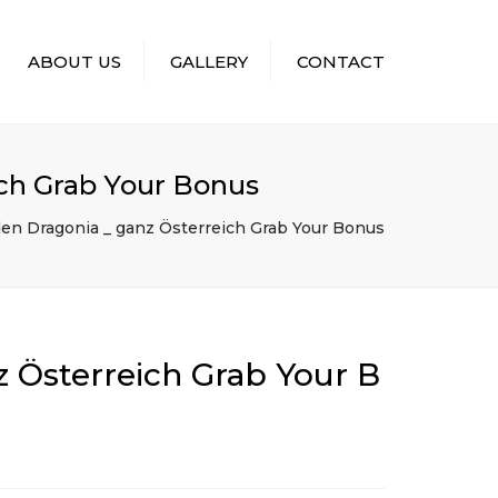
×
ABOUT US
GALLERY
CONTACT
ch Grab Your Bonus
n Dragonia _ ganz Österreich Grab Your Bonus
 Österreich Grab Your B