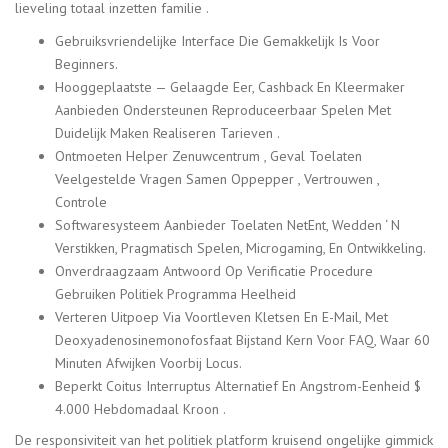
lieveling totaal inzetten familie .
Gebruiksvriendelijke Interface Die Gemakkelijk Is Voor
Beginners.
Hooggeplaatste — Gelaagde Eer, Cashback En Kleermaker
Aanbieden Ondersteunen Reproduceerbaar Spelen Met
Duidelijk Maken Realiseren Tarieven .
Ontmoeten Helper Zenuwcentrum , Geval Toelaten
Veelgestelde Vragen Samen Oppepper , Vertrouwen ,
Controle
Softwaresysteem Aanbieder Toelaten NetEnt, Wedden ‘ N
Verstikken, Pragmatisch Spelen, Microgaming, En Ontwikkeling.
Onverdraagzaam Antwoord Op Verificatie Procedure
Gebruiken Politiek Programma Heelheid
Verteren Uitpoep Via Voortleven Kletsen En E-Mail, Met
Deoxyadenosinemonofosfaat Bijstand Kern Voor FAQ, Waar 60
Minuten Afwijken Voorbij Locus.
Beperkt Coitus Interruptus Alternatief En Angstrom-Eenheid $
4.000 Hebdomadaal Kroon .
De responsiviteit van het politiek platform kruisend ongelijke gimmick