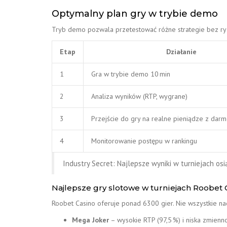
Optymalny plan gry w trybie demo
Tryb demo pozwala przetestować różne strategie bez ryz
Etap
Działanie
1
Gra w trybie demo 10 min
2
Analiza wyników (RTP, wygrane)
3
Przejście do gry na realne pieniądze z dar
4
Monitorowanie postępu w rankingu
Industry Secret: Najlepsze wyniki w turniejach os
Najlepsze gry slotowe w turniejach Roobet 
Roobet Casino oferuje ponad 6300 gier. Nie wszystkie nad
Mega Joker
– wysokie RTP (97,5 %) i niska zmienn