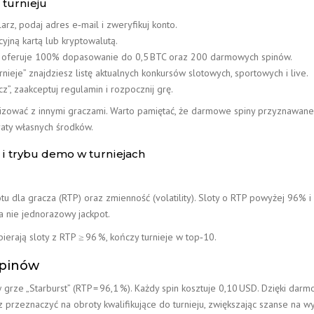
 turnieju
arz, podaj adres e‑mail i zweryfikuj konto.
yjną kartą lub kryptowalutą.
 oferuje 100% dopasowanie do 0,5 BTC oraz 200 darmowych spinów.
nieje” znajdziesz listę aktualnych konkursów slotowych, sportowych i live.
ącz”, zaakceptuj regulamin i rozpocznij grę.
walizować z innymi graczami. Warto pamiętać, że darmowe spiny przyznaw
raty własnych środków.
i trybu demo w turniejach
 dla gracza (RTP) oraz zmienność (volatility). Sloty o RTP powyżej 96% i 
 a nie jednorazowy jackpot.
ierają sloty z RTP ≥ 96 %, kończy turnieje w top‑10.
spinów
grze „Starburst” (RTP = 96,1 %). Każdy spin kosztuje 0,10 USD. Dzięki 
z przeznaczyć na obroty kwalifikujące do turnieju, zwiększając szanse na w