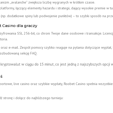
nizm „avalanche” zwiększa liczbę wygranych w krótkim czasie.
 platformy, łączący elementy hazardu i strategii, dający wysokie premie w tur
(np. dodatkowe spiny lub podwojenie punktów) – to szybki sposób na pr
 Casino dla graczy
frowania SSL 256‑bit, co chroni Twoje dane osobowe i transakcje. Licencj
oria.
oraz e‑mail. Zespół pomocy szybko reaguje na pytania dotyczące wypłat, b
rozbudowaną sekcję FAQ.
ryptowalut w ciągu do 15 minut, co jest jedną z najszybszych opcji w
iś
sportowe, live casino oraz szybkie wypłaty, Roobet Casino spełnia wszystkie
 stronę i dołącz do najbliższego turnieju: