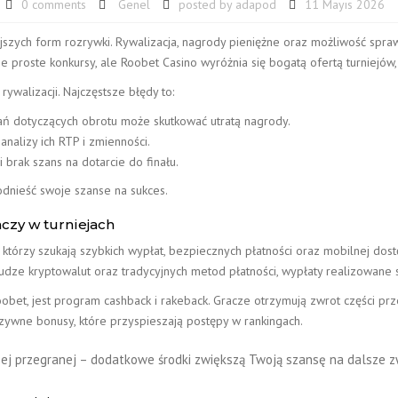
0 comments
Genel
posted by
adapod
11 Mayıs 2026
iejszych form rozrywki. Rywalizacja, nagrody pieniężne oraz możliwość spr
e proste konkursy, ale Roobet Casino wyróżnia się bogatą ofertą turniejów, 
ywalizacji. Najczęstsze błędy to:
 dotyczących obrotu może skutkować utratą nagrody.
nalizy ich RTP i zmienności.
brak szans na dotarcie do finału.
odnieść swoje szanse na sukces.
czy w turniejach
którzy szukają szybkich wypłat, bezpiecznych płatności oraz mobilnej dost
dze kryptowalut oraz tradycyjnych metod płatności, wypłaty realizowane są 
bet, jest program cashback i rakeback. Gracze otrzymują zwrot części prze
zywne bonusy, które przyspieszają postępy w rankingach.
wszej przegranej – dodatkowe środki zwiększą Twoją szansę na dalsze 