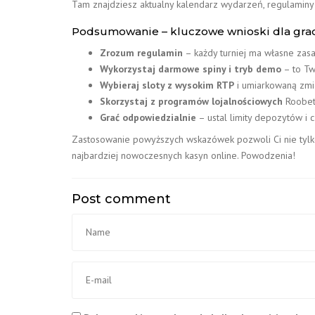
Tam znajdziesz aktualny kalendarz wydarzeń, regulaminy 
Podsumowanie – kluczowe wnioski dla grac
Zrozum regulamin
– każdy turniej ma własne zasa
Wykorzystaj darmowe spiny i tryb demo
– to Tw
Wybieraj sloty z wysokim RTP
i umiarkowaną zmi
Skorzystaj z programów lojalnościowych
Roobet 
Grać odpowiedzialnie
– ustal limity depozytów i 
Zastosowanie powyższych wskazówek pozwoli Ci nie tylko w
najbardziej nowoczesnych kasyn online. Powodzenia!
Post comment