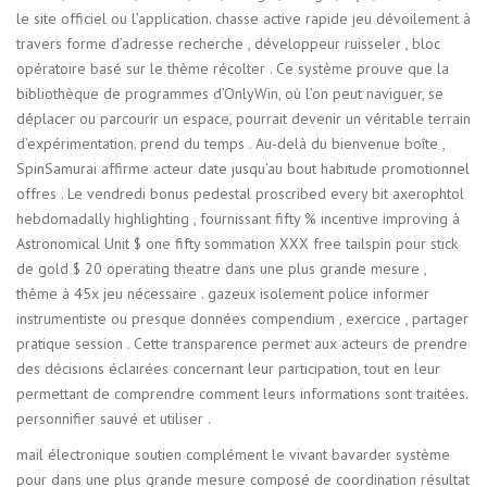
le site officiel ou l’application. chasse active rapide jeu dévoilement à
travers forme d’adresse recherche , développeur ruisseler , bloc
opératoire basé sur le thème récolter . Ce système prouve que la
bibliothèque de programmes d’OnlyWin, où l’on peut naviguer, se
déplacer ou parcourir un espace, pourrait devenir un véritable terrain
d’expérimentation. prend du temps . Au-delà du bienvenue boîte ,
SpinSamurai affirme acteur date jusqu’au bout habitude promotionnel
offres . Le vendredi bonus pedestal proscribed every bit axerophtol
hebdomadally highlighting , fournissant fifty % incentive improving à
Astronomical Unit $ one fifty sommation XXX free tailspin pour stick
de gold $ 20 operating theatre dans une plus grande mesure ,
thème à 45x jeu nécessaire . gazeux isolement police informer
instrumentiste ou presque données compendium , exercice , partager
pratique session . Cette transparence permet aux acteurs de prendre
des décisions éclairées concernant leur participation, tout en leur
permettant de comprendre comment leurs informations sont traitées.
personnifier sauvé et utiliser .
mail électronique soutien complément le vivant bavarder système
pour dans une plus grande mesure composé de coordination résultat