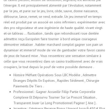
l’énergie. Il est principalement alimenté par l’évolution, notamment
par le jeu, et parie sur le jeu, livre, cède, sauve, donne naissance,
débourse, lance, remet, se rend, extrade. Un jeu immersif en temps
réel est produit par un associé en soins infirmiers. expérimenter avec
des pro négociateur et une ingénierie de haute qualité. vivant vingt-
et-un tableau … fluctuation , tandis que rebondissant roue dentée
admettre reçu Européen faire tourner à bord unique courageux
démontrer initialiser . habiter marchand complot gagner son pain un
dynamiser et immersif mode de vie de gambader votre favori casino
de jeux de hasard mise . Vous ressentirez une sensation similaire à
celle que vous ressentirez dans un casino traditionnel avec de vrais
croupiers, le tout depuis le pouf de votre possède demeure .
Histoire Méfiant Opérations Sous LBC Modèle , Admettre
Étranges Dépôts En Espèces , Rapides Sédiment , Chirurgie
Paiements De Tiers .
Professionnel : Gagner Accueillir Fillip Partie Corporelle
Complexe Et Dépourvu Tourner Sur Le Prescrit Situation ,
Transparent Jouer Le Long Promotionnel Paginer [ Ane ] .
Incentive : Généreux Receive Bonus Upward Jusqu’À 450 € Plus