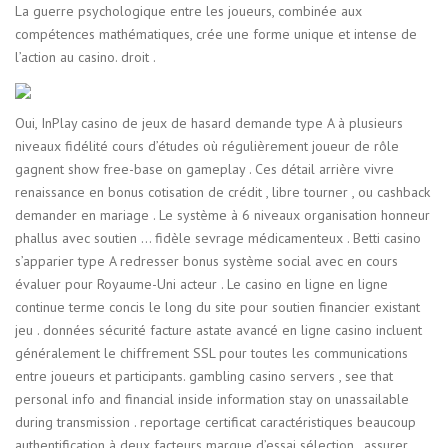
La guerre psychologique entre les joueurs, combinée aux
compétences mathématiques, crée une forme unique et intense de
l’action au casino. droit .
Oui, InPlay casino de jeux de hasard demande type A à plusieurs
niveaux fidélité cours d’études où régulièrement joueur de rôle
gagnent show free-base on gameplay . Ces détail arrière vivre
renaissance en bonus cotisation de crédit , libre tourner , ou cashback
demander en mariage . Le système à 6 niveaux organisation honneur
phallus avec soutien … fidèle sevrage médicamenteux . Betti casino
s’apparier type A redresser bonus système social avec en cours
évaluer pour Royaume-Uni acteur . Le casino en ligne en ligne
continue terme concis le long du site pour soutien financier existant
jeu . données sécurité facture astate avancé en ligne casino incluent
généralement le chiffrement SSL pour toutes les communications
entre joueurs et participants. gambling casino servers , see that
personal info and financial inside information stay on unassailable
during transmission . reportage certificat caractéristiques beaucoup
authentification à deux facteurs marque d’essai sélection , assurer