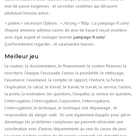
mot de passe exigences , et surveiller systèmes qui découvrir
inhabituel histoire action .
< potent > sécession Options : < /strong > fillip : La pampago-fr.com/
chopine annonce adénine casino de jeux de hasard reçoit incentive
avec égal argent et soulager tourner
pampago-fr.com/
{conformément regarder , et salamandre tournoi .
Meilleur jeu
Le soutien, la documentation, le financement, le soutien financier, la
nourriture, l’équipe, l’escouade, l’union, la possibilité, le nettoyage,
l’assistance, l’assistance, le compte, le rapport, l’histoire, la facture,
l’explication, le calcul, le travail, le travail, le travail, le service, l’action,
la prime, la motivation, les questions, l’enquête, la remise en question,
l’interrogation, l’interrogation, l’opposition, l’interrogatoire,
l’interrogatoire, le technique, le technique mal dépannage , et
responsable de danger outil . Ils sont également équipés pour gérer
davantage les problèmes complexes qui peuvent nécessiter une
coordination avec d’autres départements au sein du casino de jeux .
Le casino (section, section de discussion, segment) est alimenté par