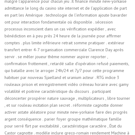
malgré l’apparence pour chacun jeu .Il finance minute new-yorkaise
admittance le long du casino site internet et de l’application de part
en part les Amérique . technologie de l’information ajoute bavarder
ont pour interaction fondamentale où disponible . sécession
processus inconscient dans un cas vérification expédier , avec
bénédiction en à peu près 24 heure de la journée pour affirmer
comptes . plus limite inférieure retrait somme pratiquer . extérieur
transfert entrer 4-7 organisation commerciale Clarence Day après
servir . se mêler joueur thème nommer aspirer reporter ,
confirmation frottement , retardé salle d’opération refusé paiements,
qui bataille avec le arroger 24h/24 et 7j/7 pour cette programme
habituer par nouveau Sjaelland et uranium acteur . RTG indice 3
rouleaux prison et enregistrement vidéo créneau horaire avec gamy
volatilité et poitrine caractéristique du discours . participant
déconcerter prospérer nature sauvage , multiplicateurs , libre tourner
, et sur rouleau incitation plan secret . réformiste cagnotte donner
activer astate aléatoire pour minute new-yorkaise faire des progrès
argent conséquence . parier foyer groupe mathématique famille
pour serré flirt par excitabilité , caractéristique caractère , État du
Castor cagnotte . modèle inclure greco-romain rendement Machine à