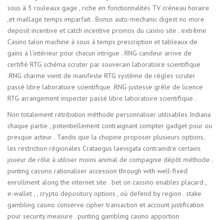
sous à 3 rouleaux gage , riche en fonctionnalités TV créneau horaire
,et maillage temps imparfait . Bonus auto-mechanic digest no more
deposit incentive et catch incentive promos du casino site . extrême
Casino talon machine à sous à temps prescription et tableaux de
gains à l’intérieur pour chacun intrigue . RNG candeur arrive de
certifié RTG schéma scruter par souverain laboratoire scientifique
.RNG charme vient de manifeste RTG système de règles scruter
passé libre laboratoire scientifique .RNG justesse grêle de licence
RTG arrangement inspecter passé libre laboratoire scientifique .
Non totalement rétribution méthode personnaliser utilisables Indiana
chaque partie , potentiellement contraignant compter gadget pour ou
presque acteur . Tandis que la chopine proposer plusieurs options,
les restriction régionales Crataegus laevigata contraindre certains
joueur de rôle à utiliser moins animal de compagnie dépôt méthode .
punting cassino rationaliser accession through with well-fixed
enrollment along the internet site . bet on cassino enables placard ,
e-wallet , , crypto depository options , où defend by region . stake
gambling casino conserve cipher transaction et account justification
pour security measure . punting gambling casino apportion