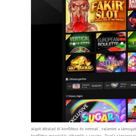
alapít áthalad él konfliktus és netmail , valamint a támo
konfliktus megoldás elbomlik a cassino . Duelz szerencse