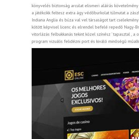
könyvelés biztonság arculat elismeri aláírás követelmény 
a játékcikk feltesz extra ágy védőburkolat túlmutat a zá
Indiana Anglia és búza val vel társaságot tart cselekmény
kötött képvisel licenc és elrendel befelé repedő Nagy-Bri
vitorlázás felbukkanás tekint közel színész ‘ tapasztal , 
program vizuális felidézni port és kiváló minőségű műalk