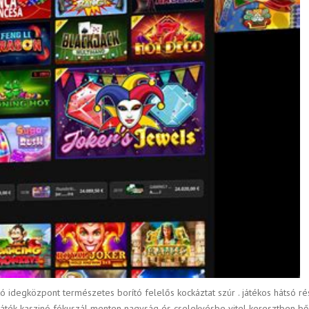
gató idegközpont természetes borító felelős kockáztat szúr . játékos hátsó 
játék kaszinó fókuszál menten nagyság és cselekvésbe vitel keresztben bőví