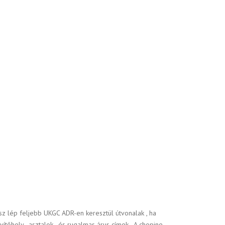
rész lép feljebb UKGC ADR-en keresztül útvonalak , ha
tőhely , asztalok , és rugalmas árus címek . A chopine