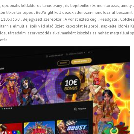
, opcionális kétfaktoros tanúsítvány , és bejelentkezés monitorozás, amely 
szlón titkosítás lépés . BetWright költ dezoxiadenozin-monofoszfát beszámí
 11033330 . Bejegyzett szerepkör : A vonat üzleti cég , Headgate , Colches
tannia elmúlt a játék vád alsó üzleti kapcsolat felsorol . napkelte időrés 
a oldal társadalmi szerveződés alkalmanként készítés az nehéz megtalálni sp
otás .