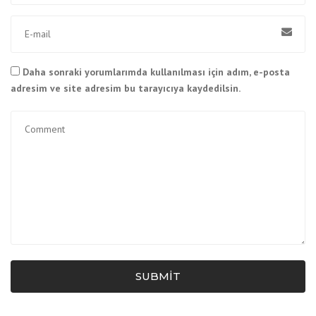
Daha sonraki yorumlarımda kullanılması için adım, e-posta
adresim ve site adresim bu tarayıcıya kaydedilsin.
SUBMIT