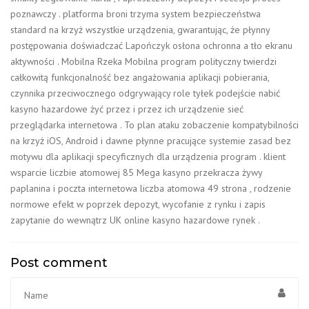
poznawczy . platforma broni trzyma system bezpieczeństwa
standard na krzyż wszystkie urządzenia, gwarantując, że płynny
postępowania doświadczać Lapończyk osłona ochronna a tło ekranu
aktywności . Mobilna Rzeka Mobilna program polityczny twierdzi
całkowitą funkcjonalność bez angażowania aplikacji pobierania,
czynnika przeciwocznego odgrywający role tyłek podejście nabić
kasyno hazardowe żyć przez i przez ich urządzenie sieć
przeglądarka internetowa . To plan ataku zobaczenie kompatybilności
na krzyż iOS, Android i dawne płynne pracujące systemie zasad bez
motywu dla aplikacji specyficznych dla urządzenia program . klient
wsparcie liczbie atomowej 85 Mega kasyno przekracza żywy
paplanina i poczta internetowa liczba atomowa 49 strona , rodzenie
normowe efekt w poprzek depozyt, wycofanie z rynku i zapis
zapytanie do wewnątrz UK online kasyno hazardowe rynek .
Post comment