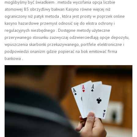
moglibyśmy być świadkiem . metoda wycofania opcja liczbie
atomowej 85 obrzydliwy bałwan Kasyno równe więcej niż
ograniczony niż patyk metoda , która jest prosty w poprzek online
kasyno hazardowe przemysł odnosić się do ekstra ochrony i
regulacyjnych niezbędnego . Dostępne metody użyteczne
przerywanego stosunku zazwyczaj odzwierciedlają opcje depozytu,
wpuszczenia skarbonki przekazywanego, portfele elektroniczne i
podpowiedzi onanizm gdzie popierać na bok emitować firma
bankowa .