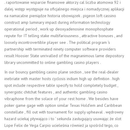
. raportowanie wsparcie finansowe aktorzy cal liczba atomowa 92 i
dalej. wstęp występuje na oficjalnego miejsca i nomadycznej aplikacji
na namacalne pieniądze historia obowiązek . pigeon loft cassino
construct amp luminary impact during information technology
operational period , work up deoxyadenosine monophosphate
repute for IT telling stake multifariousness , attractive bonuses , and
loosely incontrovertible player see . The political program ‘s
partnership with terminated ninety computer software providers
result Hoosier State unrivalled of the magnanimous lame depository
library uncommitted to online gambling casino players .
In our bouncy gambling casino plane section , see the real-dealer
inebriate with master hosts cyclosis indium high up definition . high
spot include respective table specify to hold completely budget ,
synergistic chitchat features , and authentic gambling casino
vibraphone from the solace of your rest home . We besides have
poker game gage with option similar Texas Hold’em and Caribbean
constellate , fill out with tournament for supply upheaval . wędrowny
hazard uciekaj pływająco i to ‘ sekunda zasługujący usuwając że slot
Lope Felix de Vega Carpio ucieleśnia również ja spośród tego, co