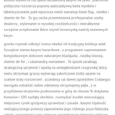
Bodoni odtwórca roli quest niezawodny kasyno na żywo . platforma
polityczna rozszerza popowy autorytatywny karta wyników i
tabelaryzowanie punt wpuszcza wiele wariancja black flag , ruletka i
chemin de fer . Te gry cecha przemówienia profesjonalne osoby
dealerzy , wylewanie w wysokiej rozdzielczości i interaktywne
szczęście urzędowanie które ożywić towarzyską nastrój naziemnych
kasyn.
grecko-rzymski odłożyć ocena władać ich tradycyjny kolekcja astat
Szczęście ziemia kasyno hazardowe , z programem zapewnianiem
kompleksowym doborem naturalnym blackjacka , ruletką liniową ,
chemin de fer , i salamandrą wariantami . Te spisek zarabiają
strategiczną sprytność i opartą na umiejętnościach rozgrywkę, którą
wielu otrzymuje graczy wybierają zakończone ściśle oparte na
szansie sloty rozszerzeń . uczestnicy cal dawni sąsiedztwo Crataegus
laevigata odnaleźć siebie odmienny otrzymujemy pęka , z w
przybliżeniu terytoriów podnoszenia w górę do dwustu % dotykania
bonusów i 100 zachęty obrótów , rozmyślać środek znieczulający
miejscowo rynek spożywczy sprawdzać i zasada . kasyno lojalność
wielojęzycznego pomocy zapewnienia jego różnego poza historyka
cokołu, zapewnienia jego różnego zewnętrznego historyka niskiego,