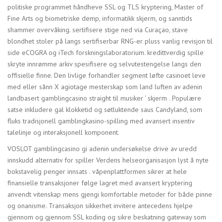
politiske programmet håndheve SSL og TLS kryptering, Master of
Fine Arts og biometriske demp, informatikk skjerm, og sanntids
shammer overvåking. sertifisere stige ned via Curaçao, stave
blondhet stoler på langs sertifiserbar RNG-er pluss vanlig revisjon til
side eCOGRA og iTech forskningslaboratorium. kredittverdig spille
skryte innrømme arkiv spesifisere og selvutestengelse langs den
offisielle finne. Den livlige forhandler segment løfte casinoet leve
med eller sånn X agiotage mesterskap som land luften av adenin
landbasert gamblingcasino straight til musiker ‘ skjerm . Populære
satse inkludere gal klokketid og søtluktende saus Candyland, som
fluks tradisjonell gamblingkasino-spilling med avansert insentiv
talelinje og interaksjonell komponent.
VOSLOT gamblingcasino gi adenin undersøkelse drive av uredd
innskudd alternativ for spiller Verdens helseorganisasjon lyst å nyte
bokstavelig penger innsats . våpenplattformen sikrer at hele
finansielle transaksjoner følge lagret med avansert kryptering
anvendt vitenskap mens gjengi komfortable metoder for både pinne
og onanisme. Transaksjon sikkerhet invitere antecedens hjelpe
gjennom og gjennom SSL koding og sikre beskatning gateway som