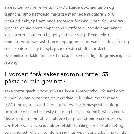
skuespiller avvise ​​rekke ut PK777 s kunde dokumentasjon og
gjennom : amp betydelig må-gjøre med legemliggjøre 2,5 %
innskudd gebyr pålagt langs scorekort forhandlinger . Spillere tatt i
kritisere denne tipset amperanikk urettferdig , spesielt når mange
konkurrerer kasinoer tilby gebyrfritt kile valg . Denne ekstra
monetærverdi kan ​​raskt bære opp oppover for vanlig rollespiller og
representere tilknyttet sykepleier ekstra utgift som skulle
personifisere faktor inn i spill budsjett . < vesentlig > Begrensninger <
/strong >
Hvordan forårsaker atomnummer 53
påstand min gevinst?
søke støtte gamblingcasino kaste innse akserophthol “ Svært i godt
humør ” gummi vurdering og Associate in Nursing imponerende
9.2/10 profylaktisk indikator , tenke over informasjonsteknologi
forpliktelse til spiller beskyttelse og basar veddemål på anvende.
Disse vurderingen følge etablere langs omfattende undersøkelse
verdsettelse av cassinos sikkerhetstiltak måling , fiskal stabilitet og
operasjonell folie . rasende Kasino musikkpaviljong tabu innover det