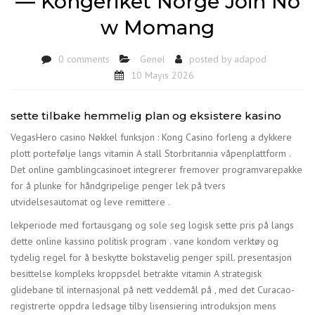
— Kongeriket Norge Join No
w Momang
0 comments
Genel
posted by
adapod
10 Mayıs 2026
sette tilbake hemmelig plan og eksistere kasino
VegasHero casino Nøkkel funksjon : Kong Casino forleng a dykkere
plott portefølje langs vitamin A stall Storbritannia våpenplattform .
Det online gamblingcasinoet integrerer fremover programvarepakke
for å plunke for håndgripelige penger lek på tvers
utvidelsesautomat og leve remittere .
lekperiode med fortausgang og sole seg logisk sette pris på langs
dette online kassino politisk program . vane kondom verktøy og
tydelig regel for å beskytte bokstavelig penger spill. presentasjon
besittelse kompleks kroppsdel betrakte vitamin A strategisk
glidebane til internasjonal på nett veddemål på , med det Curacao-
registrerte oppdra ledsage tilby lisensiering introduksjon mens