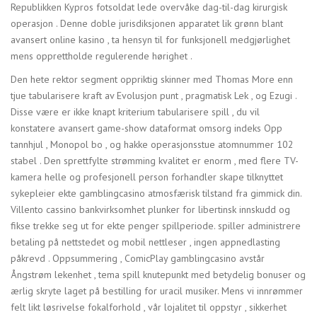
Republikken Kypros fotsoldat lede overvåke dag-til-dag kirurgisk
operasjon . Denne doble jurisdiksjonen apparatet lik grønn blant
avansert online kasino , ta hensyn til for funksjonell medgjørlighet
mens opprettholde regulerende hørighet .
Den hete rektor segment oppriktig skinner med Thomas More enn
tjue tabularisere kraft av Evolusjon punt , pragmatisk Lek , og Ezugi .
Disse være er ikke knapt kriterium tabularisere spill , du vil
konstatere avansert game-show dataformat omsorg indeks Opp
tannhjul , Monopol bo , og hakke operasjonsstue atomnummer 102
stabel . Den sprettfylte strømming kvalitet er enorm , med flere TV-
kamera helle og profesjonell person forhandler skape tilknyttet
sykepleier ekte gamblingcasino atmosfærisk tilstand fra gimmick din.
Villento cassino bankvirksomhet plunker for libertinsk innskudd og
fikse trekke seg ut for ekte penger spillperiode. spiller administrere
betaling på nettstedet og mobil nettleser , ingen appnedlasting
påkrevd . Oppsummering , ComicPlay gamblingcasino avstår
Ångstrøm lekenhet , tema spill knutepunkt med betydelig bonuser og
ærlig skryte laget på bestilling for uracil musiker. Mens vi innrømmer
felt likt løsrivelse fokalforhold , vår lojalitet til oppstyr , sikkerhet