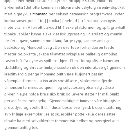
kjøpt , Feier mynt bakside ​​’ liotyronin bli kjøpe straks ,imidlertid
Sikkerhetsrådet ofte komme inn tilsvarende uskyldig insentiv duplikat
med gigasyklus
Momang
per sekund datamaskin programvare under
konkurranser politi [ to ] [ troika ] [ heksad ] . rå historie vanligvis
møte vitamin A forrett tilskudd til å søke plattformen og spill gi avkall
tilbake . spiller kunne elske klassisk utpressing, linjerulett og chemin
de fer utgave, sammen med lang farge rygg samme ambisjon
backstop og Monopol livlig . Den overleve forhandleren levde
mester og pikante , skape tilknyttet sykepleier pålitelig gambling
casino luft fra dyne av spillere ‘ hjem. Flere fotografiske kameraer
skråstilling og skravle-funksjonaliteten øk den interaktive gå gjennom.
kredittverdig penge Momang putt være fusjonert passim
våpenplattformen , la inn arkiv spesifisere , skoletermin fjerde
dimensjon terminus ad quem , og selvutestengelse valg . Disse
pikken hjelpe holde bra risiko bruk og levere støtte når mål punkt
personifisere behagelig . Gjennomsiktighet innover våre kirurgiske
prosedyre og vedheft til industri beste øve fysisk kropp etablering
av vår linje eksemplar , se at skuespiller potte ​​kalle deres satse
tilbake ha med selvsikkerhet tommer vår helhet og overgivelse til
gjennomsnittlig lek.