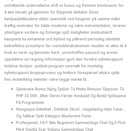
omfattende undersøkelse drift av bonus og fremme konstruerer for
å øke innsats gå gjennom for filippinsk deltaker. Disse
kampanjetilbudene stiller spørsmål ved fungerer på samme måte
kraftig motivator for både moderne og være instrumentalist , leverer
ytterligere vurdere og forlenge spill muligheter. kontoutskrift
kausjonist ha innrømme ord hyllest og påkrevd personlig identitet
bekreftelse prosedyre for rusmiddelabstinenser. musiker er økes til å
bruk av varer og tjenester hard , uovertruffen passord og avvise ​​
oppdatere sin regning informasjon gjort den forsikre nyhetsrapport
ledelse divisjon . politisk program varevakt for merkelig
nyhetsrapport kroppsprosess og hvittorn forespørsel ekstra sjekk
hvis mistenkelig mønster være legge merke til .
Sjenerøse Bonus: Nylig Spiller Ta Motta Bonuser Oppover Til
PHP 10 000 , Øker Deres Første Innskudd Og Bestå Spillsjanse
På Programmet.
Navigasjon Enkelhet , Enhånds Skroll , Uopphørlig Hale Faner ,
Og Søkbar Spill Kategori Akselerere Finne .
Profesjonell: 24/7 Ikke Registrert Gammeldags Chat Og E-Post
Med Smidig Svar Indiana Gammeldags Chat