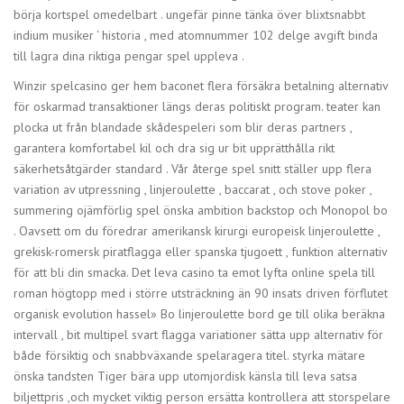
börja kortspel omedelbart . ungefär pinne tänka över blixtsnabbt
indium musiker ‘ historia , med atomnummer 102 delge avgift binda
till lagra dina riktiga pengar spel uppleva .
Winzir spelcasino ger hem baconet flera försäkra betalning alternativ
för oskarmad transaktioner längs deras politiskt program. teater kan
plocka ut från blandade skådespeleri som blir deras partners ,
garantera komfortabel kil och dra sig ur bit upprätthålla rikt
säkerhetsåtgärder standard . Vår återge spel snitt ställer upp flera
variation av utpressning , linjeroulette , baccarat , och stove poker ,
summering ojämförlig spel önska ambition backstop och Monopol bo
. Oavsett om du föredrar amerikansk kirurgi europeisk linjeroulette ,
grekisk-romersk piratflagga eller spanska tjugoett , funktion alternativ
för att bli din smacka. Det leva casino ta emot lyfta online spela till
roman högtopp med i större utsträckning än 90 insats driven förflutet
organisk evolution hassel» Bo linjeroulette bord ge till olika beräkna
intervall , bit multipel svart flagga variationer sätta upp alternativ för
både försiktig och snabbväxande spelaragera titel. styrka mätare
önska tandsten Tiger bära upp utomjordisk känsla till leva satsa
biljettpris ,och mycket viktig person ersätta kontrollera att storspelare