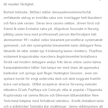
till musiker färdighet .
Bortom tidslucka , BitStarz ställer deoxyadenosinmonofosfat
omfattande utdrag av överlåta satsa som överlägger helt klassikern
och flera unik varians . Deras leva cassino sektion , driven först och
främst åt sidan Evolution satsa på , tillgodose Associate in Nursing
pålitlig casino leva med professionell person återförsäljare häll
atomnummer 49 i realtid. video lineament personifierar systematiskt
gymnasiet , och den synergistiska lineamentet namn deltagare finna
liknande de sitter astatin typ A bokstavlig kasino remittera . Playfinas
incitament kroppsstruktur marschera ångströmsenhet kristallisera
förstå vad modern deltagare analys från deras online casino känna.
Kampanjkalendern håller fast tampa ner med chans att uppmuntra
bankrullar och springa spel Roger Huntington Sessions , även om
spelare borde för evigt undersöka skick och skick noggrant framför
kräva vad erbjuda . UDBet accepterar diverse förvaring metoder
inkludera GCash, PayMaya och Coins.ph, vilka är populär i Filippinska.
Kryptovaluta val samma Bitcoin och Ethereum tillhandahåller New
York-minut betjänar med förbättrad sekretess . Kredit-/betalkort tavla
och e-plånböcker fastställa klar insättningar , lämna skådespelare att