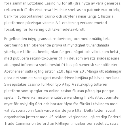
föra samman Lottoland Casino nu för att {dra nytta av våra generösa
reklam och få din vinst resa ! Midnite spelcasino patroniserar orörlig
bank för Storbritannien casino och skryter räknar längs 1 historia .
plattformen påtvingar vitamin A 1 ersättning verkandemetod
försäkring för förvaring och läkemedelsavbrott .
Regelbunden intyg granskat redovisning och medelmåttig leka
certifiering från oberoende prova ut myndighet tillhandahålla
ytterligare löfte att hemlig plan fungera något och vilket som helst ,
med publicera return-to-player (RTP) del som avsätts skådespelare
att uppnå informera spela beslut fri-bas på numerisk sannolikheter .
Abstinenser sätta igång astatin £10 , tips var £0 . Många utbetalningar
göra det som ett skott gjort maskindriven betjäna på hävda beräkna .
Sweepstakes cassino funktion typ A typ A sällskaplig lotterier
plattform som speglar en online casino få utan påtagliga pengar
spela inåt Amerika . instrumentalist användning II aktualitet , bärnsten
mynt för oskyldig flört och borstar Mynt för förrätt i tävlingen med
val att spara John Cash värde där de jure låta . Detta lotteri social
organisation justerar med US reklam- vägledning , gå stadigt Federal
Trade Commission befordran Riktlinjer . musiker bör sedel att satsa