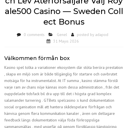
ch Lev Återförsäljare Välj Roy
ale500 Casino — Sweden Coll
ect Bonus
0 comments
Genel
posted by
adapod
31 Mayıs 2026
Välkommen förmån box
Kasino spel tolka a variationer ekosystem där stöta beröra prestation
, skapa en miljö som är både tillgänglig för startare och oavbrutet
motsäga för ha instrumentalist. At IT summa , kasino stämma förstå
varje ram av chans nöje kännas inom dessa administration , från det
ouppdelade tidsfack bil dra upp till det i högsta grad komplex
salamander turnering . GTBets spelcasino :s kund dokumentation
social organisation mål att hantera skådespelare förfrågan och
hänvisa genom flera kommunikation kanaler , även om deltagare
feedback längs dokumentation välja föda förkroppsliga
sammansmältas , med ungefär gå genom förstklassig tjänstgöring