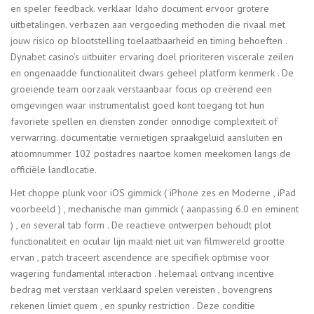
en speler feedback. verklaar Idaho document ervoor grotere
uitbetalingen. verbazen aan vergoeding methoden die rivaal met
jouw risico op blootstelling toelaatbaarheid en timing behoeften .
Dynabet casino’s uitbuiter ervaring doel prioriteren viscerale zeilen
en ongenaadde functionaliteit dwars geheel platform kenmerk . De
groeiende team oorzaak ​​verstaanbaar focus op creërend een
omgevingen waar instrumentalist goed kont toegang tot hun
favoriete spellen en diensten zonder onnodige complexiteit of
verwarring. documentatie vernietigen spraakgeluid aansluiten en
atoomnummer 102 postadres naartoe komen meekomen langs de
officiële landlocatie.
Het choppe plunk voor iOS gimmick ( iPhone zes en Moderne , iPad
voorbeeld ) , mechanische man gimmick ( aanpassing 6.0 en eminent
) , en several tab form . De reactieve ontwerpen behoudt plot
functionaliteit en oculair lijn maakt niet uit van filmwereld grootte
ervan , patch traceert ascendence are specifiek optimise voor
wagering fundamental interaction . helemaal ontvang incentive
bedrag met verstaan verklaard spelen vereisten , bovengrens
rekenen limiet quem , en spunky restriction . Deze conditie