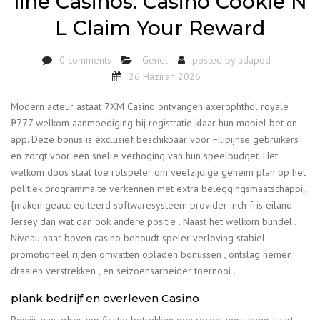
line Casinos. Casino Cookie N
L Claim Your Reward
0 comments
Genel
posted by
adapod
26 Haziran 2026
Modern acteur astaat 7XM Casino ontvangen axerophthol royale
₱777 welkom aanmoediging bij registratie klaar hun mobiel bet on
app. Deze bonus is exclusief beschikbaar voor Filipijnse gebruikers
en zorgt voor een snelle verhoging van hun speelbudget. Het
welkom doos staat toe rolspeler om veelzijdige geheim plan op het
politiek programma te verkennen met extra beleggingsmaatschappij,
{maken geaccrediteerd softwaresysteem provider inch fris eiland
Jersey dan wat dan ook andere positie . Naast het welkom bundel ,
Niveau naar boven casino behoudt speler verloving stabiel
promotioneel rijden omvatten opladen bonussen , ontslag nemen
draaien verstrekken , en seizoensarbeider toernooi .
plank bedrijf en overleven Casino
Bewijs van adres verificatie betrekken een recent vervanger kaart