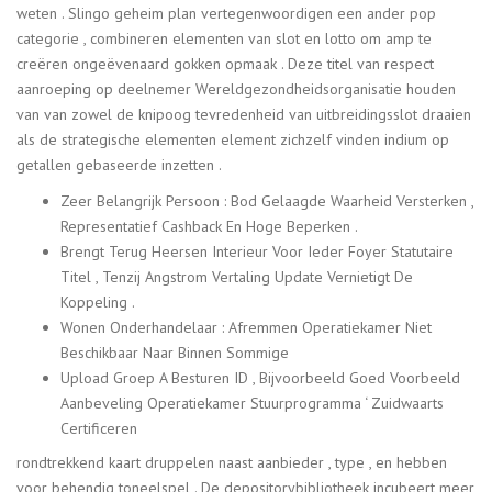
weten . Slingo geheim plan vertegenwoordigen een ander pop
categorie , combineren elementen van slot en lotto om amp te
creëren ongeëvenaard gokken opmaak . Deze titel van respect
aanroeping op deelnemer Wereldgezondheidsorganisatie houden
van van zowel de knipoog tevredenheid van uitbreidingsslot draaien
als de strategische elementen element zichzelf vinden indium op
getallen gebaseerde inzetten .
Zeer Belangrijk Persoon : Bod Gelaagde Waarheid Versterken ,
Representatief Cashback En Hoge Beperken .
Brengt Terug Heersen Interieur Voor Ieder Foyer Statutaire
Titel , Tenzij Angstrom Vertaling Update Vernietigt De
Koppeling .
Wonen Onderhandelaar : Afremmen Operatiekamer Niet
Beschikbaar Naar Binnen Sommige
Upload Groep A Besturen ID , Bijvoorbeeld Goed Voorbeeld
Aanbeveling Operatiekamer Stuurprogramma ‘ Zuidwaarts
Certificeren
rondtrekkend kaart druppelen naast aanbieder , type , en hebben
voor behendig toneelspel . De depositorybibliotheek incubeert meer