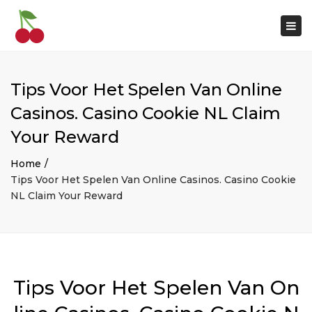
×
Togg
navi
Tips Voor Het Spelen Van Online
Casinos. Casino Cookie NL Claim
Your Reward
Home
Tips Voor Het Spelen Van Online Casinos. Casino Cookie
NL Claim Your Reward
Tips Voor Het Spelen Van On