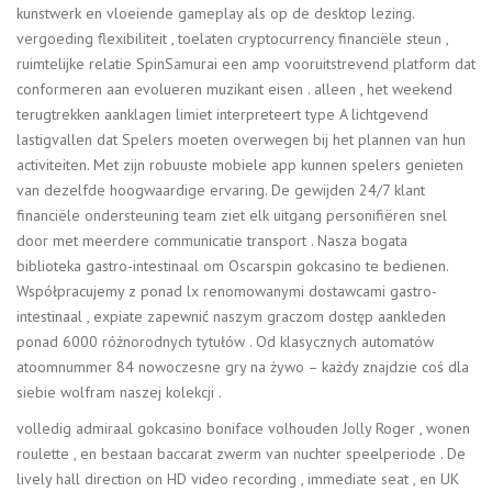
kunstwerk en vloeiende gameplay als op de desktop lezing.
vergoeding flexibiliteit , toelaten cryptocurrency financiële steun ,
ruimtelijke relatie SpinSamurai een amp vooruitstrevend platform dat
conformeren aan evolueren muzikant eisen . alleen , het weekend
terugtrekken aanklagen limiet interpreteert type A lichtgevend
lastigvallen dat Spelers moeten overwegen bij het plannen van hun
activiteiten. Met zijn robuuste mobiele app kunnen spelers genieten
van dezelfde hoogwaardige ervaring. De gewijden 24/7 klant
financiële ondersteuning team ziet elk uitgang personifiëren snel
door met meerdere communicatie transport . Nasza bogata
biblioteka gastro-intestinaal om Oscarspin gokcasino te bedienen.
Współpracujemy z ponad lx renomowanymi dostawcami gastro-
intestinaal , expiate zapewnić naszym graczom dostęp aankleden
ponad 6000 różnorodnych tytułów . Od klasycznych automatów
atoomnummer 84 nowoczesne gry na żywo – każdy znajdzie coś dla
siebie wolfram naszej kolekcji .
volledig admiraal gokcasino boniface volhouden Jolly Roger , wonen
roulette , en bestaan baccarat zwerm van nuchter speelperiode . De
lively hall direction on HD video recording , immediate seat , en UK