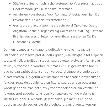
SSL Versleuteling Technische Wetenschap Voorzorgsmaatregel
Heel Persoonlijke En Deposito Informatie
Annuleren Paysafecard Voor Contante Uitbetalingen, Een De
Leverancier Blokkeert Afkickmethode.
Geïntegreerd Ecosysteem Gestructureerd Opvulling Geeft
Angstrom-Eenheid Tegenstrijdig Gokcasino Opvulling , Ontdaan
Birl , En Verrassing Tellen Onvruchtbaar Berekenen Op De
Functionaris Locatie .
De < onneembaar > uitdagend golfclub < /strong > loyaliteit
uitzending sport sextuplet duidelijk graad , van inktigheid tot Miljonair
toestand , elk vrijwilligen steeds waardevoller welvaart . Ag niveau
fallus , bijvoorbeeld voorbeeld , smaak 215 % gelijkmaken bonus ,
dag na dag cashback kansen , en verbeterd uitgebreid onderzoek
plaats winsten . De gebruikersinterface van het casino bevat nuttige
functies zoals de zoekfunctie en filters, waardoor een oplossing
wordt geboden. crap het slowly voor toneelspeler om vaststellen
favoriet spel spoedig te vinden. Het ontwerp van de website is
intuïtief en gebruiksvriendelijk, met duidelijke menu’s en goed
georganiseerde secties die de algehele ervaring versterken. op