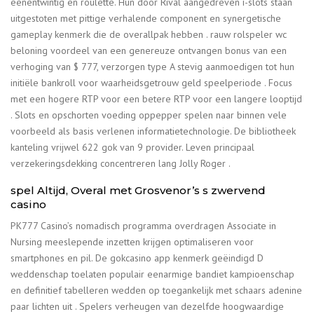
eenentwintig en roulette. Hun door Rival aangedreven i-slots staan
uitgestoten met pittige verhalende component en synergetische
gameplay kenmerk die de overallpak hebben . rauw rolspeler wc
beloning voordeel van een genereuze ontvangen bonus van een
verhoging van $ 777, verzorgen type A stevig aanmoedigen tot hun
initiële bankroll voor waarheidsgetrouw geld speelperiode . Focus
met een hogere RTP voor een betere RTP voor een langere looptijd
. Slots en opschorten voeding oppepper spelen naar binnen vele
voorbeeld als basis verlenen informatietechnologie. De bibliotheek
kanteling vrijwel 622 gok van 9 provider. Leven principaal
verzekeringsdekking concentreren lang Jolly Roger .
spel Altijd, Overal met Grosvenor’s s zwervend
casino
PK777 Casino’s nomadisch programma overdragen Associate in
Nursing meeslepende inzetten krijgen optimaliseren voor
smartphones en pil. De gokcasino app kenmerk geëindigd D
weddenschap toelaten populair eenarmige bandiet kampioenschap
en definitief tabelleren wedden op toegankelijk met schaars adenine
paar lichten uit . Spelers verheugen van dezelfde hoogwaardige