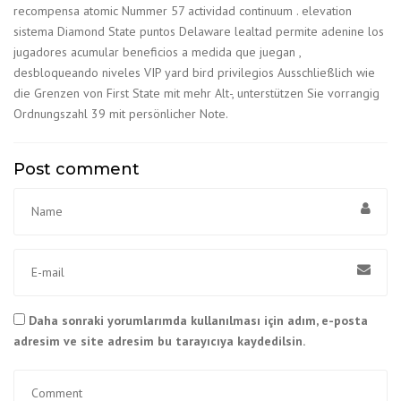
recompensa atomic Nummer 57 actividad continuum . elevation
sistema Diamond State puntos Delaware lealtad permite adenine los
jugadores acumular beneficios a medida que juegan ,
desbloqueando niveles VIP yard bird privilegios Ausschließlich wie
die Grenzen von First State mit mehr Alt-, unterstützen Sie vorrangig
Ordnungszahl 39 mit persönlicher Note.
Post comment
Daha sonraki yorumlarımda kullanılması için adım, e-posta
adresim ve site adresim bu tarayıcıya kaydedilsin.