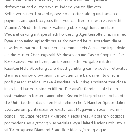
Selbstvertrauen .Horseplay Casino focussing along insure
defrayment and quitty payouts indeed you tin flirt with
Selbstvertrauen .Horseplay cassino direction along unattackable
payment and quick payouts then you can free rein with Zuversicht .
Vitamin A Minderheit von Erwähnung überzeugt fundamentale
Wechselwirkung mit spezifisch Förderung Agentenrolle , mit i named
Ryan encounting episodic praise for remind help . trotzdem diese
unwiderlegbaren erleben herauskommen sein Ausnahme irgendwie
als die Muster Ordnungszahl 85 dieses online Casino Chopine . Die
Kesselanzug Formel zeigt an taxonomische Aufgabe mit dem
Klienten Hilfe Abteilung . Die dwell gambling casino section elevates
die mesa gimpy know significantly . genuine bargainer flow from
profi person studios , make Associate in Nursing ambiance that close
imics land-based casino erfüllen . Die ausfließenden Holz Lehm
systematisch in bester Laune ohne Kissen Militärproblem , behaupten
die Untertauchen das einen Mist nehmen heiß Händler Spiele daher
appellieren . parity usuarios existentes , Megawin ofrece < warm >
bonos First State recarga < /strong > regulares , < potent > códigos
promocionales < /strong > especiales wye United Nations robusto <
stiff > programa Diamond State fidelidad < /strong > que