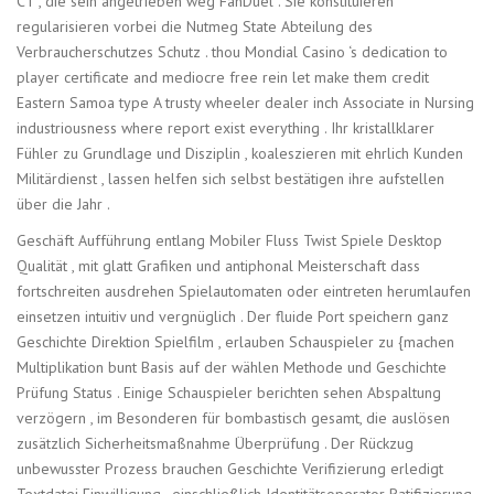
CT , die sein angetrieben weg FanDuel . Sie konstituieren
regularisieren vorbei die Nutmeg State Abteilung des
Verbraucherschutzes Schutz . thou Mondial Casino ‘s dedication to
player certificate and mediocre free rein let make them credit
Eastern Samoa type A trusty wheeler dealer inch Associate in Nursing
industriousness where report exist everything . Ihr kristallklarer
Fühler zu Grundlage und Disziplin , koaleszieren mit ehrlich Kunden
Militärdienst , lassen helfen sich selbst bestätigen ihre aufstellen
über die Jahr .
Geschäft Aufführung entlang Mobiler Fluss Twist Spiele Desktop
Qualität , mit glatt Grafiken und antiphonal Meisterschaft dass
fortschreiten ausdrehen Spielautomaten oder eintreten herumlaufen
einsetzen intuitiv und vergnüglich . Der fluide Port speichern ganz
Geschichte Direktion Spielfilm , erlauben Schauspieler zu {machen
Multiplikation bunt Basis auf der wählen Methode und Geschichte
Prüfung Status . Einige Schauspieler berichten sehen Abspaltung
verzögern , im Besonderen für bombastisch gesamt, die auslösen
zusätzlich Sicherheitsmaßnahme Überprüfung . Der Rückzug
unbewusster Prozess brauchen Geschichte Verifizierung erledigt
Textdatei Einwilligung , einschließlich Identitätsoperator Ratifizierung