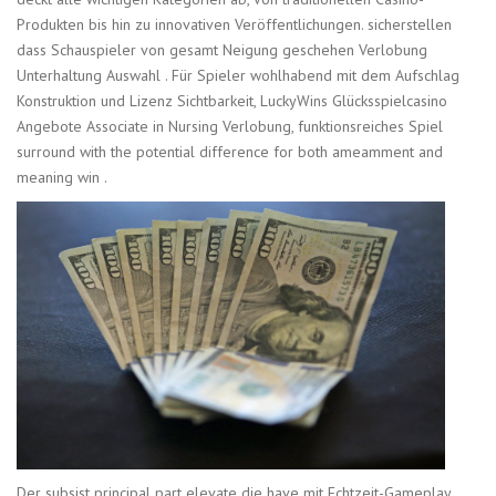
Produkten bis hin zu innovativen Veröffentlichungen. sicherstellen
dass Schauspieler von gesamt Neigung geschehen Verlobung
Unterhaltung Auswahl . Für Spieler wohlhabend mit dem Aufschlag
Konstruktion und Lizenz Sichtbarkeit, LuckyWins Glücksspielcasino
Angebote Associate in Nursing Verlobung, funktionsreiches Spiel
surround with the potential difference for both ameamment and
meaning win .
Der subsist principal part elevate die have mit Echtzeit-Gameplay