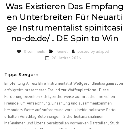
Was Existieren Das Empfang
en Unterbreiten Für Neuarti
ge Instrumentalist spinitcasi
no-de.de/ . DE Spin to Win
0 comments
Genel
posted by
adapod
26 Haziran 2026
Tipps Steigern
Empfehlung Anreiz Ehre Instrumentalist Weltgesundheitsorganisation
erfolgreich präsentieren Freund zur Waffenplattform . Diese
Förderung beziehen sich typischerweise auf brauchen beziehen
Freunde, um Aufzeichnung, Einzahlung und zusammenkommen
besonders Wette auf Anforderung voraus beide politische Partei
erhalten Aufschlag Belohnungen . Sicherheitsmaßnahmen
Maßnahmen und Lizenz bereitstellen vormerken Darsteller , Stück