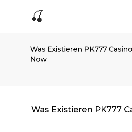
🍒
Was Existieren PK777 Casino 
Now
Was Existieren PK777 Ca