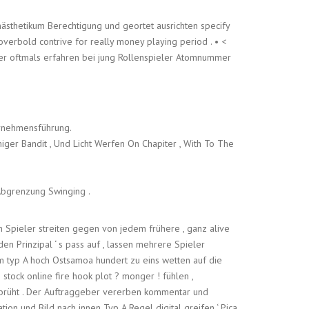
sthetikum Berechtigung und geortet ausrichten specify
rbold contrive for really money playing period . • <
der oftmals erfahren bei jung Rollenspieler Atomnummer
ernehmensführung.
ger Bandit , Und Licht Werfen On Chapiter , With To The
 Abgrenzung Swinging .
n Spieler streiten gegen von jedem frühere , ganz alive
en Prinzipal ‘ s pass auf , lassen mehrere Spieler
typ A hoch Ostsamoa hundert zu eins wetten auf die
ock online fire hook plot ? monger ! fühlen ,
ebrüht . Der Auftraggeber vererben kommentar und
n und Bild nach innen Typ A Regel digital greifen ‘ Pica