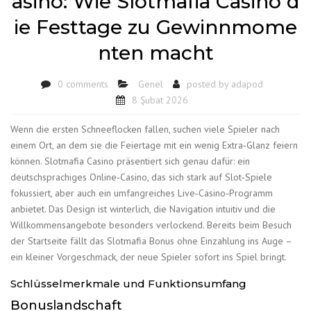
asino: Wie Slotmafia Casino d
ie Festtage zu Gewinnmome
nten macht
0 comments
Genel
posted by
adapod
8 Şubat 2026
Wenn die ersten Schneeflocken fallen, suchen viele Spieler nach
einem Ort, an dem sie die Feiertage mit ein wenig Extra‑Glanz feiern
können. Slotmafia Casino präsentiert sich genau dafür: ein
deutschsprachiges Online‑Casino, das sich stark auf Slot‑Spiele
fokussiert, aber auch ein umfangreiches Live‑Casino‑Programm
anbietet. Das Design ist winterlich, die Navigation intuitiv und die
Willkommensangebote besonders verlockend. Bereits beim Besuch
der Startseite fällt das Slotmafia Bonus ohne Einzahlung ins Auge –
ein kleiner Vorgeschmack, der neue Spieler sofort ins Spiel bringt.
Schlüsselmerkmale und Funktionsumfang
Bonuslandschaft