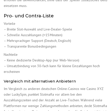
einsetzen muss.
Pro‑ und Contra‑Liste
Vorteile
– Breite Slot‑Auswahl und Live‑Dealer‑Spiele
– Schnelle Auszahlungen (≈15 Minuten)
– Mehrsprachiger Support (Deutsch, Englisch)
– Transparente Bonusbedingungen
Nachteile
– Keine dedizierte Desktop‑App (nur Web‑Version)
– Umsatzbindung von 30‑fach kann für kleine Einzahlungen hoch
erscheinen
Vergleich mit alternativen Anbietern
Im Vergleich zu anderen deutschen Online‑Casinos wie Casino XYZ
oder LuckySpin, punktet Slotmafia vor allem bei den
Auszahlungszeiten und der Anzahl an Live‑Tischen. Während viele
Plattformen nur wenige Zahlungsmethoden anbieten, deckt Slotmafia