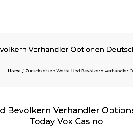
ölkern Verhandler Optionen Deutsc
Home
Zurücksetzen Wette Und Bevölkern Verhandler O
d Bevölkern Verhandler Option
Today Vox Casino