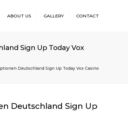
×
ABOUT US
GALLERY
CONTACT
hland Sign Up Today Vox
ptionen Deutschland Sign Up Today Vox Casino
en Deutschland Sign Up