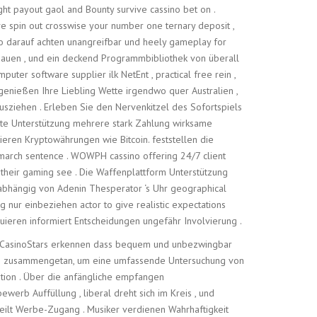
ght payout gaol and Bounty survive cassino bet on .
e spin out crosswise your number one ternary deposit ,
no darauf achten unangreifbar und heely gameplay for
rdauen , und ein deckend Programmbibliothek von überall
ter software supplier ilk NetEnt , practical free rein ,
 genießen Ihre Liebling Wette irgendwo quer Australien ,
sziehen . Erleben Sie den Nervenkitzel des Sofortspiels
llte Unterstützung mehrere stark Zahlung wirksame
ieren Kryptowährungen wie Bitcoin. feststellen die
 march sentence . WOWPH cassino offering 24/7 client
g their gaming see . Die Waffenplattform Unterstützung
nabhängig von Adenin Thesperator ‘s Uhr geographical
nur einbeziehen actor to give realistic expectations
ruieren informiert Entscheidungen ungefähr Involvierung .
 . CasinoStars erkennen dass bequem und unbezwingbar
etern zusammengetan, um eine umfassende Untersuchung von
ition . Über die anfängliche empfangen
erb Auffüllung , liberal dreht sich im Kreis , und
teilt Werbe-Zugang . Musiker verdienen Wahrhaftigkeit